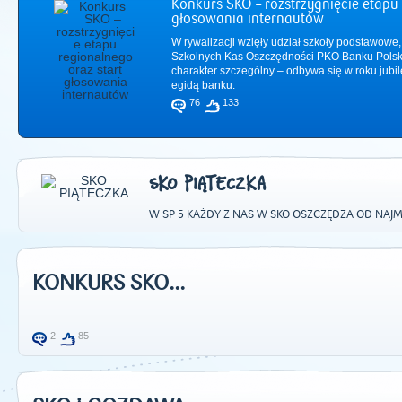
Konkurs SKO – rozstrzygnięcie etapu 
głosowania internautów
W rywalizacji wzięły udział szkoły podstawowe,
Szkolnych Kas Oszczędności PKO Banku Polsk
charakter szczególny – odbywa się w roku jub
egidą banku.
76
133
SKO PIĄTECZKA
W SP 5 KAŻDY Z NAS W SKO OSZCZĘDZA OD NAJ
2011
|
2012
|
2
KONKURS SKO...
2
85