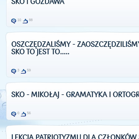
SKO i GOZDAWA
10
88
OSZCZĘDZALIŚMY - ZAOSZCZĘDZILIŚMY 
SKO TO JEST TO.....
3
59
SKO - MIKOŁAJ - GRAMATYKA I ORTOG
0
56
LEKCJA PATRIOTYZMU DLA CZŁONKÓW SK