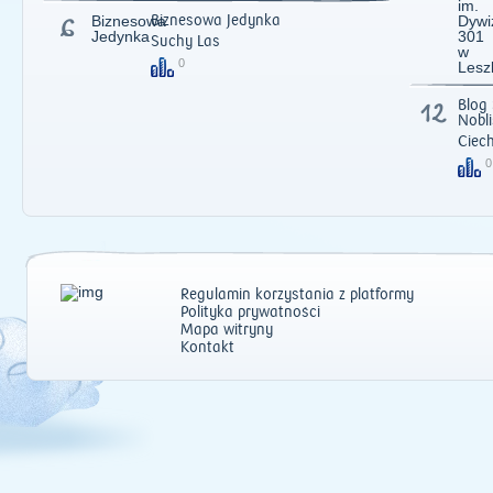
im.
6
Biznesowa
Biznesowa Jedynka
Dywi
Jedynka
301
Suchy Las
w
0
Lesz
12
Blog
Nobl
Ciec
0
Regulamin korzystania z platformy
Polityka prywatności
Mapa witryny
Kontakt