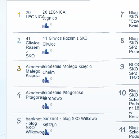
1
20
20 LEGNICA
7
Blog
LEGNICA
SKO
Legnica
"Czw
0
Kwid
2
41
41 Gliwice Razem z SKO
8
Blog
Gliwice
SKO
Gliwice
Razem
SP2
0
z
Prza
SKO
9
BLO
3
Akademia
Akademia Małego Księcia
SKO
Małego
Chełm
SP2
Księcia
TRZ
0
10
Blog
4
Akademia
Akademia Pitagorasa
SKO
Pitagorasa
2011
|
2012
|
2
Baranowo
Szko
Pods
0
nr 1
w
Kosza
5
banknot
banknot - blog SKO Wilkowo
- blog
Kętrzyn
SKO
11
Blog
0
Wilkowo
Szko
Pods