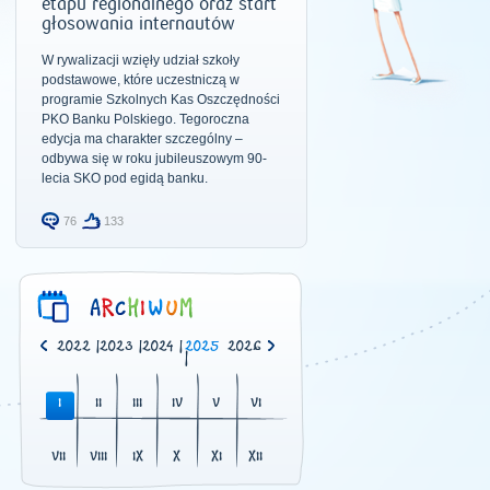
etapu regionalnego oraz start
głosowania internautów
W rywalizacji wzięły udział szkoły
podstawowe, które uczestniczą w
programie Szkolnych Kas Oszczędności
PKO Banku Polskiego. Tegoroczna
edycja ma charakter szczególny –
odbywa się w roku jubileuszowym 90-
lecia SKO pod egidą banku.
76
133
0
|
2021
|
2022
|
2023
|
2024
|
2025
2026
|
I
II
III
IV
V
VI
VII
VIII
IX
X
XI
XII