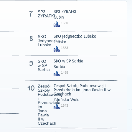
7
SP3
SP3 ŻYRAFKI
ŻYRAFKI
Gubin
1630
8
SKO
SKO Jedyneczka Lubsko
Jedyneczka
Lubsko
Lubsko
1583
9
SKO
SKO w SP Sarbia
w SP
Sarbia
Sarbia
1488
10
Zespół
Zespół Szkoły Podstawowej i
Szkoły
Przedszkola im. Jana Pawła II w
2011
|
2012
|
2013
|
2014
|
2015
|
2016
|
2017
|
2018
|
2019
|
202
Podstawowej
Czechach
i
Zduńska Wola
Przedszkola
1343
im.
Jana
Pawła
II w
Czechach