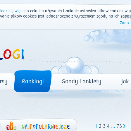
edz się więcej
o celu ich używania i zmianie ustawień plików cookies w p
wanie plików cookies jest jednoznaczne z wyrażeniem zgody na ich zapis
Zamkn
rsy
Rankingi
Sondy i ankiety
Jak
1
2
3
4
…
73