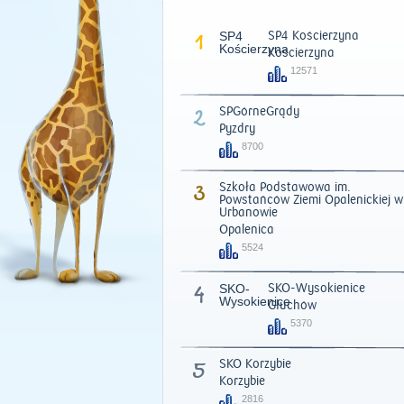
1
SP4
SP4 Kościerzyna
Kościerzyna
Kościerzyna
12571
2
SPGórneGrądy
Pyzdry
8700
3
Szkoła Podstawowa im.
Powstańców Ziemi Opalenickiej w
Urbanowie
Opalenica
5524
4
SKO-
SKO-Wysokienice
Wysokienice
Głuchów
5370
5
SKO Korzybie
Korzybie
2816