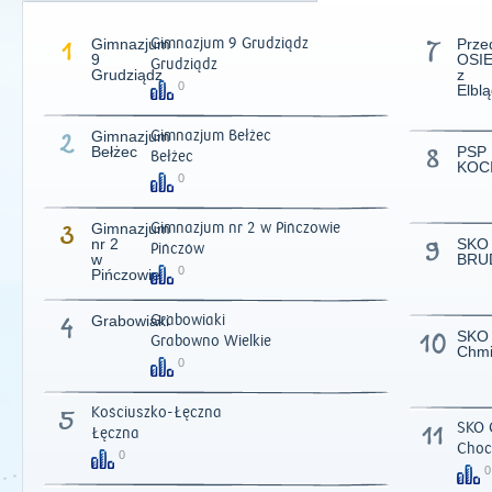
1
Gimnazjum
Gimnazjum 9 Grudziądz
7
Prze
9
OSI
Grudziądz
Grudziądz
z
0
Elbl
2
Gimnazjum
Gimnazjum Bełżec
Bełżec
8
PSP
Bełżec
KOC
0
3
Gimnazjum
Gimnazjum nr 2 w Pińczowie
nr 2
9
SKO
Pińczów
w
BRU
0
Pińczowie
4
Grabowiaki
Grabowiaki
10
SKO
Grabowno Wielkie
2011
|
2012
|
2
Chmi
0
5
Kościuszko-Łęczna
11
SKO 
Łęczna
Choc
0
0