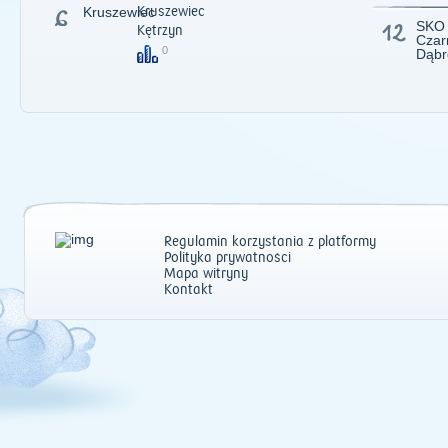
6
Kruszewiec
Kruszewiec
12
SKO
Kętrzyn
Czar
0
Dąbr
Regulamin korzystania z platformy
Polityka prywatności
Mapa witryny
Kontakt