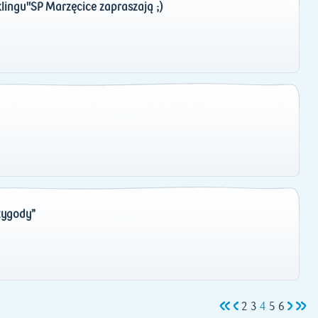
ingu"SP Marzęcice zapraszają ;)
zygody”
2
3
4
5
6