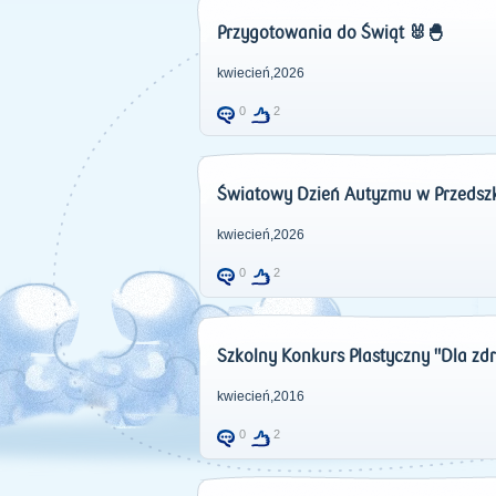
Przygotowania do Świąt 🐰🐣
kwiecień,2026
0
2
Światowy Dzień Autyzmu w Przedsz
kwiecień,2026
0
2
Szkolny Konkurs Plastyczny "Dla zd
kwiecień,2016
0
2