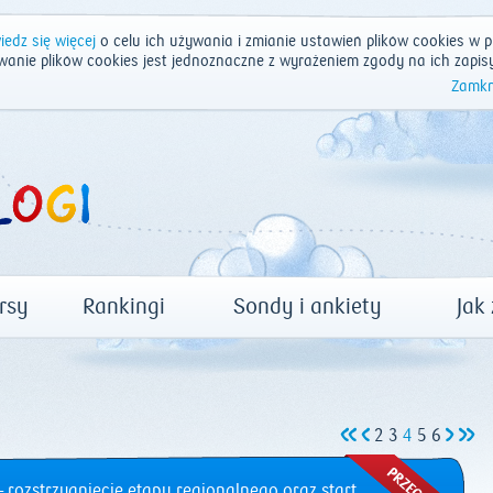
edz się więcej
o celu ich używania i zmianie ustawień plików cookies w p
wanie plików cookies jest jednoznaczne z wyrażeniem zgody na ich zapis
Zamkn
rsy
Rankingi
Sondy i ankiety
Jak
2
3
4
5
6
 rozstrzygnięcie etapu regionalnego oraz start