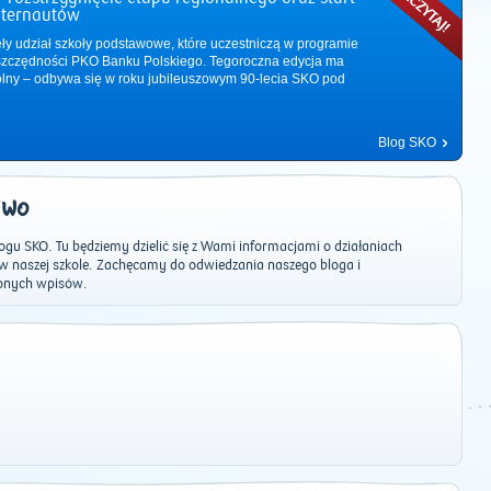
nternautów
ęły udział szkoły podstawowe, które uczestniczą w programie
zczędności PKO Banku Polskiego. Tegoroczna edycja ma
ólny – odbywa się w roku jubileuszowym 90-lecia SKO pod
Blog SKO
EWO
u SKO. Tu będziemy dzielić się z Wami informacjami o działaniach
naszej szkole. Zachęcamy do odwiedzania naszego bloga i
onych wpisów.
2011
|
2012
|
2013
|
2014
|
2015
|
2016
|
2017
|
2018
|
2019
|
202