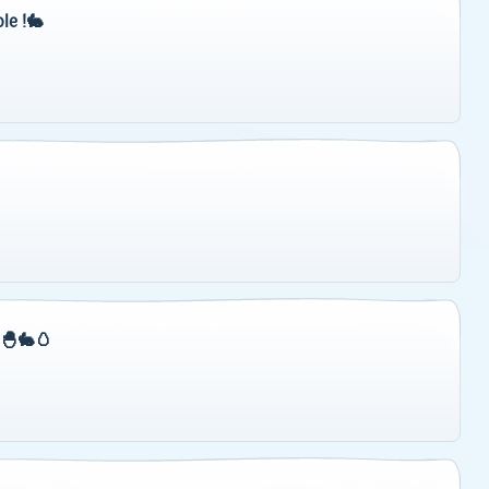
le !🐇
y🐣🐇🥚