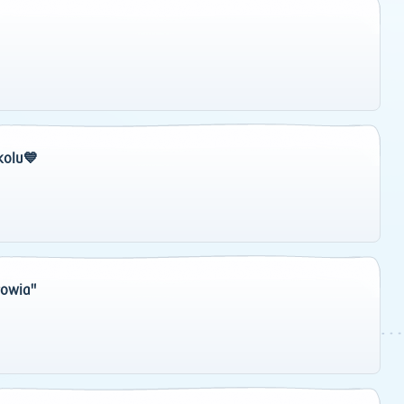
kolu💙
rowia"