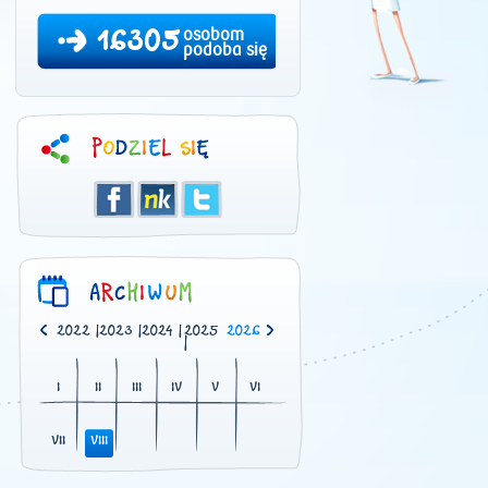
16305
osobom
podoba się
0
|
2021
|
2022
|
2023
|
2024
|
2025
2026
|
I
II
III
IV
V
VI
VII
VIII