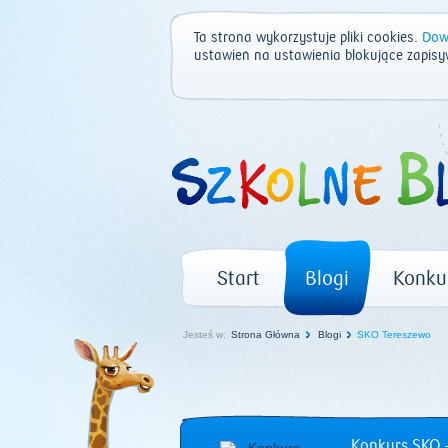
Ta strona wykorzystuje pliki cookies.
Dowi
ustawień na ustawienia blokujące zapisy
Start
Blogi
Konku
Jesteś w:
Strona Główna
Blogi
SKO Tereszewo
Konkurs SKO –