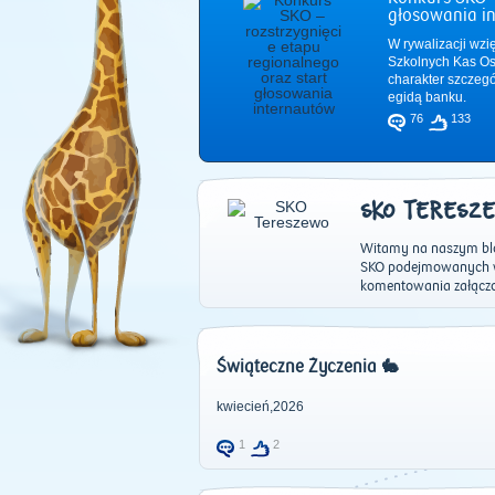
głosowania i
W rywalizacji wzi
Szkolnych Kas Os
charakter szczeg
egidą banku.
76
133
SKO TERESZ
Witamy na naszym blog
SKO podejmowanych w 
komentowania załącz
Świąteczne Życzenia 🐇
kwiecień,2026
1
2