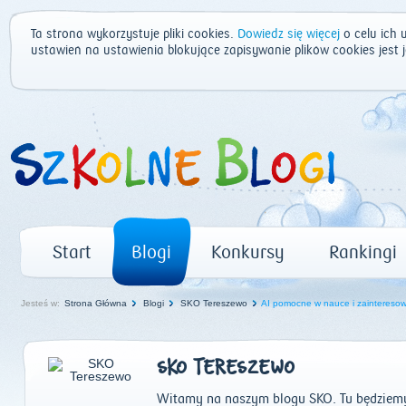
Ta strona wykorzystuje pliki cookies.
Dowiedz się więcej
o celu ich 
ustawień na ustawienia blokujące zapisywanie plików cookies jest
Start
Blogi
Konkursy
Rankingi
Jesteś w:
Strona Główna
Blogi
SKO Tereszewo
AI pomocne w nauce i zainteresowa
SKO TERESZEWO
Witamy na naszym blogu SKO. Tu będziemy 