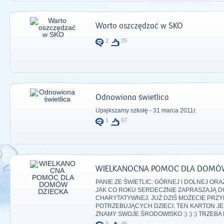
Warto oszczędzać w SKO
2
25
Odnowiona świetlica
Upiększamy szkołę - 31 marca 2011r.
1
67
WIELKANOCNA POMOC DLA DOMÓW
PANIE ZE ŚWIETLIC: GÓRNEJ I DOLNEJ ORA
JAK CO ROKU SERDECZNIE ZAPRASZAJĄ DO
CHARYTATYWNEJ. JUŻ DZIŚ MOŻECIE PRZY
POTRZEBUJĄCYCH DZIECI. TEN KARTON JE
ZNAMY SWOJE ŚRODOWISKO :) :) :) TRZEBA 
2
45