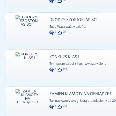
DRODZY SZÓSTOKLASIŚCI !
Jutro Wasz ważny dzień...
2
25
KONKURS KLAS I
Tym razem dzieci z klas I wykazały się ...
7
366
ZAMIEŃ KLAMOTY NA PIENIĄDZE !
Tak nazywamy akcję, którą organizujemy od 20
6
236