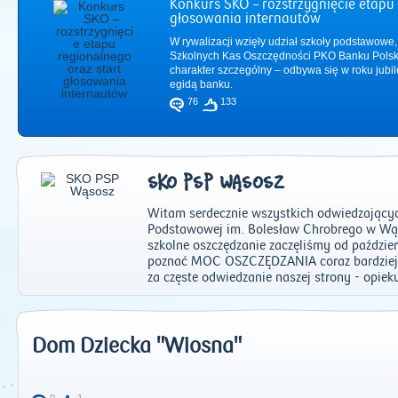
Konkurs SKO – rozstrzygnięcie etapu 
głosowania internautów
W rywalizacji wzięły udział szkoły podstawowe,
Szkolnych Kas Oszczędności PKO Banku Polsk
charakter szczególny – odbywa się w roku jub
egidą banku.
76
133
SKO PSP WĄSOSZ
Witam serdecznie wszystkich odwiedzających
Podstawowej im. Bolesław Chrobrego w Wąs
szkolne oszczędzanie zaczęliśmy od paździer
poznać MOC OSZCZĘDZANIA coraz bardziej s
2011
|
2012
|
2
za częste odwiedzanie naszej strony - opie
Dom Dziecka "Wiosna"