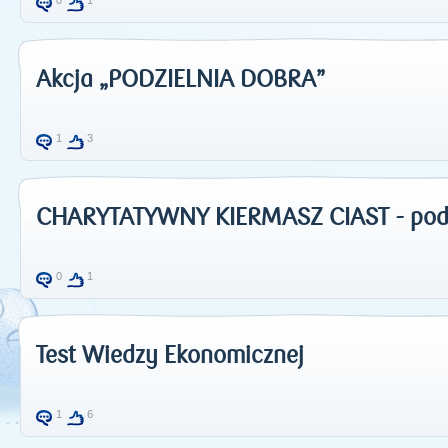
0
1
Akcja „PODZIELNIA DOBRA”
1
3
CHARYTATYWNY KIERMASZ CIAST - po
0
1
Test Wiedzy Ekonomicznej
1
6