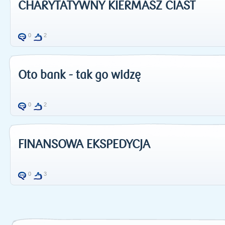
CHARYTATYWNY KIERMASZ CIAST
0
2
Oto bank - tak go widzę
0
2
FINANSOWA EKSPEDYCJA
0
3