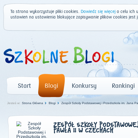
Ta strona wykorzystuje pliki cookies.
Dowiedz się więcej
o celu ich 
ustawień na ustawienia blokujące zapisywanie plików cookies jest
Start
Blogi
Konkursy
Rankingi
Jesteś w:
Strona Główna
Blogi
Zespół Szkoły Podstawowej i Przedszkola im. Jana P
ZESPÓŁ SZKOŁY PODSTAWOWEJ 
PAWŁA II W CZECHACH