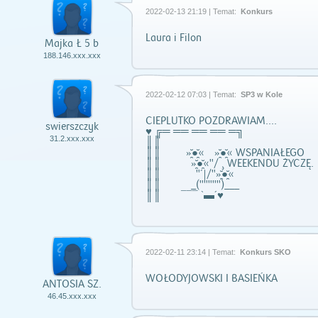
2022-02-13 21:19 | Temat:
Konkurs
Laura i Filon
Majka Ł 5 b
188.146.xxx.xxx
2022-02-12 07:03 | Temat:
SP3 w Kole
CIEPLUTKO POZDRAWIAM....
swierszczyk
♥ ╔═ ══ ══ ══ ═╗
31.2.xxx.xxx
║║
║║ »̯̆●̯̆« »̯̆●̯̆« WSPANIAŁEGO
║║ »̯̆●̯̆«"/ ¸ WEEKENDU ŻYCZĘ.
║║ "´|/"»̯̆●̯̆«
║║ _(""""")___
║║ ¯¯¯ `▬´♥
2022-02-11 23:14 | Temat:
Konkurs SKO
WOŁODYJOWSKI I BASIEŃKA
ANTOSIA SZ.
46.45.xxx.xxx