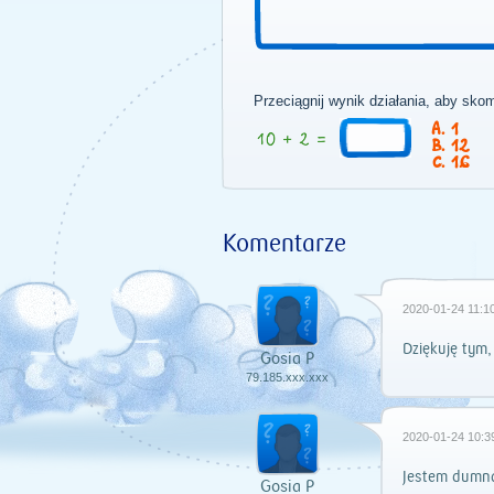
Przeciągnij wynik działania, aby sko
1
12
16
Komentarze
2020-01-24 11:10
Dziękuję tym, 
Gosia P
79.185.xxx.xxx
2020-01-24 10:3
Jestem dumna
Gosia P