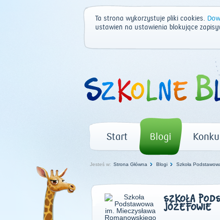
Ta strona wykorzystuje pliki cookies.
Dowi
ustawień na ustawienia blokujące zapisy
Start
Blogi
Konku
Jesteś w:
Strona Główna
Blogi
Szkoła Podstawowa
SZKOŁA PODS
JÓZEFOWIE