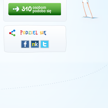
310
osobom
podoba się