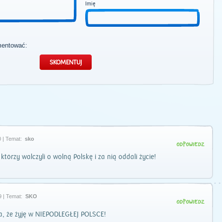
Imię
mentować:
 | Temat:
sko
ODPOWIEDZ
którzy walczyli o wolną Polskę i za nią oddali życie!
9 | Temat:
SKO
ODPOWIEDZ
, że żyję w NIEPODLEGŁEJ POLSCE!