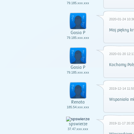
79.185.xxx.xxx
2020-01-24 10:3
Mój piękny kr
Gosia P
79.185.xxx.xxx
2020-01-20 12:1
Kochamy Pols
Gosia P
79.185.xxx.xxx
2019-12-14 11:59
Wspaniała mł
Renata
185.54.xxx.xxx
spswierze
2019-11-17 20:35
37.47.xxx.xxx