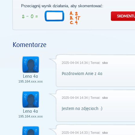
Przeciągnij wynik działania, aby skomentować:
8
17
4
Komentarze
2025-04-04 14:34 | Temat:
sko
Pozdrawiam Anie z 4a
Lena 4a
195.164.xxx.xxx
2025-04-04 14:34 | Temat:
sko
Jestem na zdjęciach :)
Lena 4a
195.164.xxx.xxx
2025-04-04 14:33 | Temat:
sko