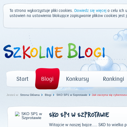
Ta strona wykorzystuje pliki cookies.
Dowiedz się więcej
o celu ich 
ustawień na ustawienia blokujące zapisywanie plików cookies jest
Start
Blogi
Konkursy
Rankingi
Jesteś w:
Strona Główna
Blogi
SKO SP1 w Szprotawie
Jak zaczyna się cyberosz
SKO SP1 W SZPROTAWIE
Witajcie w naszej bajce..... SKO to wielka