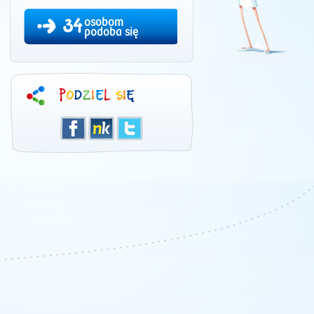
34
osobom
podoba się