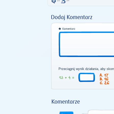
59
34
Dodaj Komentarz
Komentarz
Przeciągnij wynik działania, aby sko
17
16
26
Komentarze