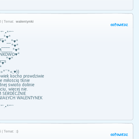
0 | Temat:
walentynki
ODPOWIEDZ
”˜.•*”˜˜
__*♥*
*♥*__*♥*
 ____ *♥*
M_____*♥*
YNKOWO♥*
___*♥*
*♥*
*
 »*¯*«,♥))
łowiek kocha prawdziwie
ce miłością tknie
dnej świata dolinie
ciu, więcej nie.
 SERDECZNIE
NIAŁYCH WALENTYNEK
”˜.•*”˜˜
6 | Temat:
:)
ODPOWIEDZ