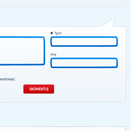
Tytuł
Imię
mentować: