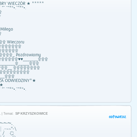
BRY WIECZÓR ★ *****
 ”˜ ˜”*°•.˜”*°•.
۩
۩
Miłego
۩
۩
۩ Wieczoru
۩۩۩۩۩۩۩
۩۩۩۩۩۩
۩۩۩_ Pozdrawiamy
۩۩۩۩۩۩♥♥_______۩۩۩
_______۩_____۩۩۩
۩۩۩۩__ ۩۩۩۩۩۩۩۩
_۩۩۩۩۩۩۩۩۩۩
____۩۩۩
 ZA ODWIEDZINY*★
*★
 ”˜ ˜”*°•.˜”*°•.
 | Temat:
SP KRZYSZKOWICE
ODPOWIEDZ
՞՟՞՟՞"-.
-~~"-\
/ ҉҉.