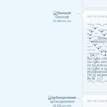
Daniszek
2017-02-14 06:3
87.248.xxx.xxx
˜”*°•.˜”*°•.•°*
___*♥*_____
_*♥*__ *♥*_
*♥*_____*♥*
*♥*___WITA
_*♥WALENT
___*♥*___*_
_____*♥*___
_______*♥*♥
_ ((♥,»*¯*«♥
Raz tylko cz
raz tylko ser
na tej przecu
raz tylko w ży
POZDRAWIAM
ŻYCZĘ WSPA
PA PA :):):)
˜”*°•.˜”*°•.•°*
sp2wszprotawie
2017-02-13 22:2
91.202.xxx.xxx