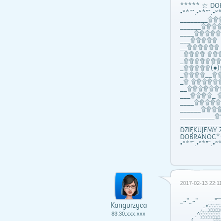
***** ☆ DO
•°*”˜.•°*”˜.•°*
________۩۩
______۩۩۩
____۩۩۩۩۩
___۩۩۩۩۩
__۩۩۩۩۩۩ 
_۩۩۩۩ ۩۩
_۩۩۩۩۩۩
_۩۩۩۩۩(●)۩
_۩۩۩۩__۩
_۩ ۩۩۩۩۩
__۩۩۩۩۩۩۩
___۩۩۩۩_ 
____۩۩۩۩۩
______۩۩
_________
__________
DZIĘKUJEMY
DOBRANOC
•°*”˜.•°*”˜.•°*
2017-02-13 22:11
„~”„~” .--"՟
Kangurzyca
,-"░░░ .
83.30.xxx.xxx
.^░░░░ 