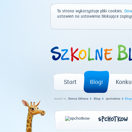
Ta strona wykorzystuje pliki cookies.
Dowi
ustawień na ustawienia blokujące zapisy
Start
Blogi
Konku
Jesteś w:
Strona Główna
Blogi
spchotkow
Blogo
SPCHOTKOW