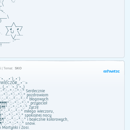
░░ / ҉
\
_
.
__\
__)
___╱╲___
 ◕ ◕ ╱
╱ ╰╯ ╲
 ╲╱ ¯¯¯
___. -"¯¯
!
6 | Temat:
SKO
ODPOWIEDZ
``•.¸ ¸.•`´)¸.•`´)
 WIECZÓR¸¸.•´¨`»
 , (¸.•`´ ``•.¸)``•.¸)
-*:¦:-*:¦:-*:¦:* Serdecznie
:-*:¦:-*:¦:-*:¦:* pozdrawiam
¦:-*:¦:-*:¦:-*:¦:* blogowych
¶¶*:¦:-*:¦:-*:¦:* przyjaciół
¶*:¦:-*:¦:-*:¦:* Życzę
:¦:-*:¦:-*:¦:* miłego wieczoru,
*:¦:-*:¦:-*:¦:* spokojnej nocy
¶*:¦:-*:¦:-*:¦:* i bajecznie kolorowych,
*:¦:-*:¦:-*:¦:* snów.
a Martynki i Zosi.