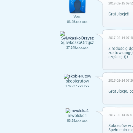
2017-02-15 09:5
Gratulacje!!!
Vera
83.25.xxx.xxx
2017-02-14 07:4
SylwkaskoOrzysz
37.249.xxx.xxx
Z radością d
zostawiamy:)
częściej:)))
skobierutow
2017-02-14 07:2
176.227.xxx.xxx
Gratulacje, p
mwolska1
2017-02-14 07:0
83.28.xxx.xxx
Sukcesów w ż
Spełnienia m