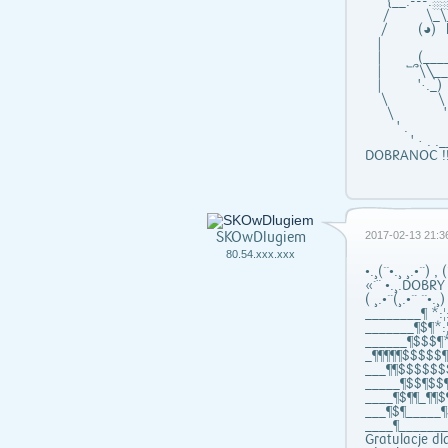
{__.---.
/ \_\_
/ (◕) l
| "-
| (_____
| ՟՞\╲
| '·._) 
\ \ ╲
\ '·. 
' . ¯¯
' · . .___
DOBRANOC !!
SKOwDlugiem
2017-02-13 21:3
80.54.xxx.xxx
•.¸(``•.¸ ¸.•`´) , (
«´¨ •.¸.DOBRY
( ¸.•`´(¸.•`´ ``•.¸)
________¶ *:¦:
_______¶$¶*:¦
______¶$$$¶*:
_¶¶¶¶¶$$$$$¶¶¶
___¶¶$$$$$$$¶
_____¶$$¶$$¶*
____¶$¶¶_¶¶$¶
___¶$¶_____¶$
____¶_______¶
Gratulacje dl