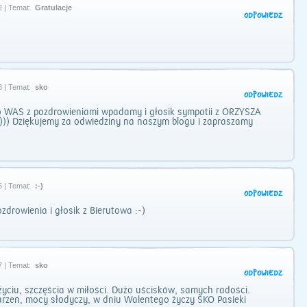
2 | Temat:
Gratulacje
ODPOWIEDZ
8 | Temat:
sko
ODPOWIEDZ
o WAS z pozdrowieniami wpadamy i głosik sympatii z ORZYSZA
))) Dziękujemy za odwiedziny na naszym blogu i zapraszamy
6 | Temat:
:-)
ODPOWIEDZ
ozdrowienia i głosik z Bierutowa :-)
7 | Temat:
sko
ODPOWIEDZ
yciu, szczęścia w miłości. Dużo uścisków, samych radości.
arzeń, mocy słodyczy, w dniu Walentego życzy SKO Pasieki