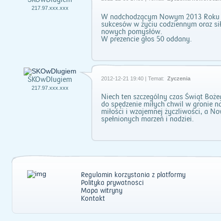
217.97.xxx.xxx
W nadchodzącym Nowym 2013 Roku ży
sukcesów w życiu codziennym oraz siły 
nowych pomysłów.
W prezencie głos 50 oddany.
SKOwDlugiem
2012-12-21 19:40 | Temat:
Życzenia
217.97.xxx.xxx
Niech ten szczególny czas Świąt Boże
do spędzenie miłych chwil w gronie na
miłości i wzajemnej życzliwości, a N
spełnionych marzeń i nadziei.
Regulamin korzystania z platformy
Polityka prywatności
Mapa witryny
Kontakt