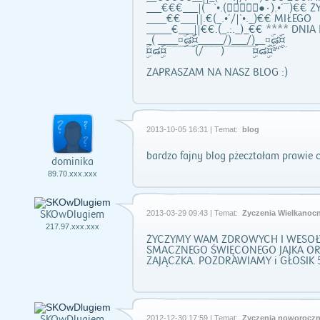
___€€€___|(¯ `•.(۰۪۪۫۫●۰).•´¯)€€ Ż
____€€___||.€(_.•´/|`•._)€€ MIŁEGO
_____€___||€€.(_.:._)_€€ **** DNIA
_( ____¤ۣۜ๘¤ّۣۜ_____/)___/)__¤ۣۜ๘¤ّۣۜ
¤ۣۜ๘¤ّۣۜ¯¯¯¯¯(/¯¯¯)¯¯¯¯¯¤ۣۜ๘¤ّۣۜª“˜¨
ZAPRASZAM NA NASZ BLOG :)
2013-10-05 16:31 | Temat:
blog
bardzo fajny blog pżecztałam prawie 
dominika
89.70.xxx.xxx
SKOwDlugiem
2013-03-29 09:43 | Temat:
Życzenia Wielkanoc
217.97.xxx.xxx
ŻYCZYMY WAM ZDROWYCH I WESOŁ
SMACZNEGO ŚWIĘCONEGO JAJKA O
ZAJĄCZKA. POZDRAWIAMY i GŁOSIK 5
SKOwDlugiem
2012-12-30 17:59 | Temat:
Życzenia noworocz