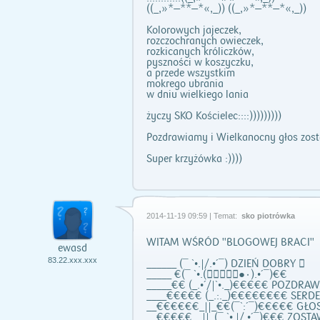
((_,»*—**—*«,_)) ((_,»*—**—*«,_))
Kolorowych jajeczek,
rozczochranych owieczek,
rozkicanych króliczków,
pyszności w koszyczku,
a przede wszystkim
mokrego ubrania
w dniu wielkiego lania
życzy SKO Kościelec::::)))))))))
Pozdrawiamy i Wielkanocny głos zost
Super krzyżówka :))))
2014-11-19 09:59 | Temat:
sko piotrówka
WITAM WŚRÓD "BLOGOWEJ BRACI"
ewasd
83.22.xxx.xxx
______ (¯ `•.|/.•´¯) DZIEŃ DOBRY 
_____ €(¯ `•.(۰۪۪۫۫●۰).•´¯)€€
_____€€ (_.•´/|`•._)€€€€€ POZDRA
____€€€€€ (_.:._)€€€€€€€€ SERDE
__€€€€€€_||_€€(¯`:´¯)€€€€€ GŁOS
__€€€€€__||_(¯ `•.|/.•´¯)€€€ ZOST