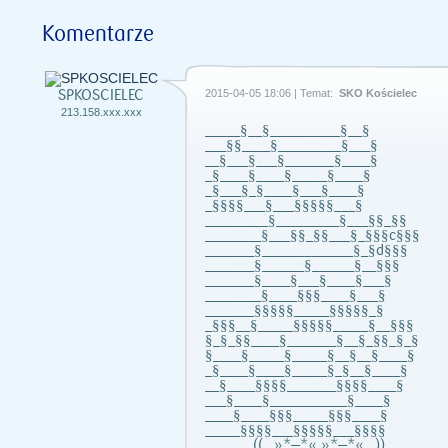
Komentarze
SPKOSCIELEC
2015-04-05 18:06 | Temat:
SKO Kościelec
213.158.xxx.xxx
_____§__§__________§__§
___§§____§_________§___§
__§___§___§_______§____§
_§____§____§_____§____§
_§___§_§____§___§____§
_§§§§___§___§§§§§___§
_________§_________§___§§_§§
________§___§§_§§___§_§§§c§§§
_______§_____________§_§d§§§
_______§______§______§__§§§
_______§____§___§____§___§
________§____§§§____§___§
_______§§§§§_____§§§§§_§
_§§§__§_____§§§§§_____§__§§§
§_§_§§____§_______§__§_§§_§_§
§____§_____§_____§__§__§____§
_§____§____§_____§_§__§____§
__§____§§§§_______§§§§____§
___§____§___________§____§
____§____§§§_____§§§____§
_____§§§§___§§§§§___§§§§
............((_,»*—*« »*—*«,_))