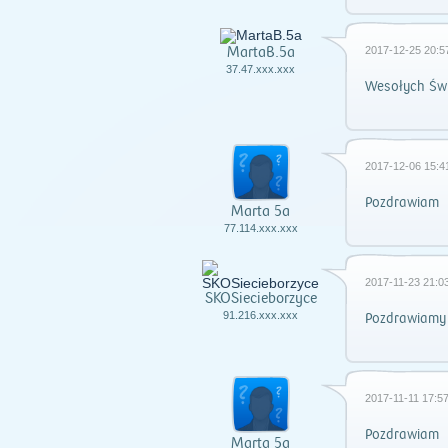
MartaB.5a
2017-12-25 20:5
37.47.xxx.xxx
Wesołych Świ
2017-12-06 15:4
Pozdrawiam
Marta 5a
77.114.xxx.xxx
2017-11-23 21:03
SKOSiecieborzyce
91.216.xxx.xxx
Pozdrawiamy 
2017-11-11 17:57
Pozdrawiam
Marta 5a