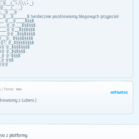
¯)_۩__(_.•´/|\\`•._)
¯)_۩__ _(_.:._)
._)__۩ __۩
___۩__۩______$ Serdecznie pozdrawiamy blogowych przyjaciół.
__ ۩__۩____$§§$
____۩_۩___$§$§§$
___۩ ۩__$§§$§§$
___۩۩ _$§§$§§§$
۩__۩_ $§§§$§§§$
 ۩\' ۩_$§§§$§§§$
$۩ ۩_$§§$§§§$
$۩ ۩_$§$§§$
_۩ ۩-$§§$
_۩ ۩§$
_۩۩۩
1 | Temat:
sko
ODPOWIEDZ
drawiamy z Lubeni:)
ia z platformy