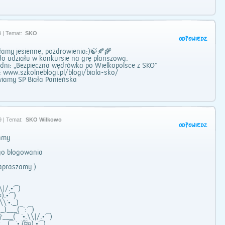
 | Temat:
SKO
ODPOWIEDZ
łamy jesienne, pozdrowienia:)🍃🍂🌾
o udziału w konkursie na grę planszową.
dni: „Bezpieczna wędrówka po Wielkopolsce z SKO”
 www.szkolneblogi.pl/blogi/biala-sko/
wiamy SP Biała Panieńska
9 | Temat:
SKO Wilkowo
ODPOWIEDZ
amy
go blogowania
apraszamy:)
\|/.•´¯)
¤).•´¯)
\\`•._)
_)___(¯`:´¯)
__(¯ `•.\\|/.•´¯)
(¯ `•.(ۣۜ¤ۣۜ¤).•´¯)