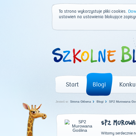
Ta strona wykorzystuje pliki cookies.
Dowi
ustawień na ustawienia blokujące zapisy
Start
Blogi
Konku
Jesteś w:
Strona Główna
Blogi
SP2 Murowana Go
SP2 MUROWAN
Witamy serdecznie n