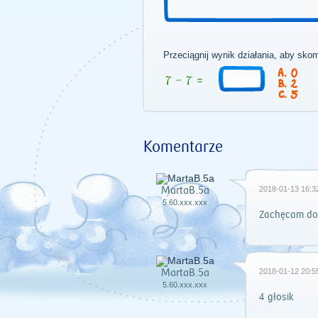
Przeciągnij wynik działania, aby sko
0
2
5
Komentarze
MartaB.5a
2018-01-13 16:3
5.60.xxx.xxx
Zachęcam do 
MartaB.5a
2018-01-12 20:5
5.60.xxx.xxx
4 głosik