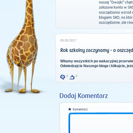
naszej "Dwójki" chęt
założone konta w SK
oszczędzania wśród 
blogiem SKO, na któr
oszczędzanie, ale ró
05.09.2017
Rok szkolny zaczynamy - o oszczę
Witamy wszystkich po wakacyjnej przerwi
Odwiedzajcie Naszego bloga i klikajcie, j
9
4
Dodaj Komentarz
Komentarz