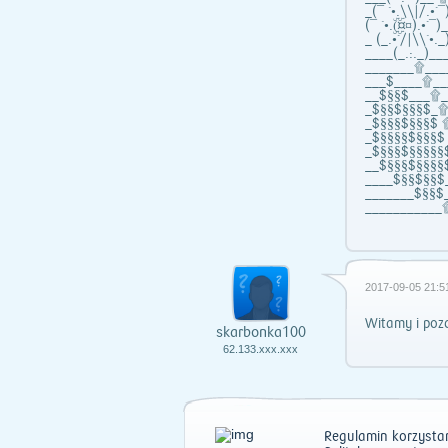
_(¯ `•.\\|/.•´
(¯ `•.(ۣۜ¤ۣۜ¤).•´
_ (_.•´/|\\`•
____(_.:._)_
_______۩___
___$____۩_
__$§§$___۩_
_$§§$§§§$_۩
_$§§§$§§§$ 
_$§§§§$§§§$
_$§§§$§§§§§
__$§§§$§§§§
____$§§$§§$
_______$§§$
__________
2017-09-05 21:5
Witamy i poz
skarbonka100
62.133.xxx.xxx
Regulamin korzystan