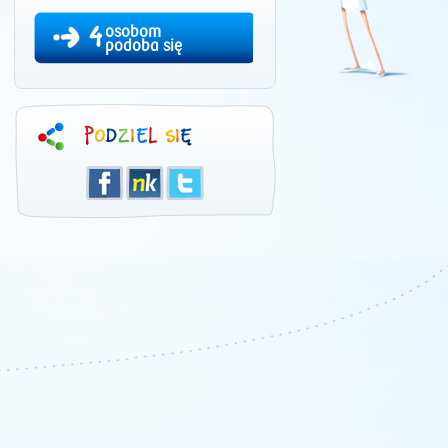
4
osobom
podoba się