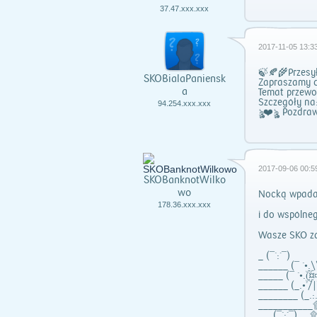
37.47.xxx.xxx
2017-11-05 13:33
🍃🍂🌾Przesy
SKOBialaPaniensk
Zapraszamy d
a
Temat przewo
Szczegóły na:
94.254.xxx.xxx
ৡৣ❤️ৡৣ Pozdra
2017-09-06 00:5
SKOBanknotWilko
wo
Nocką wpad
178.36.xxx.xxx
i do wspólne
Wasze SKO z
_ (¯`:´¯)
______ (¯ `•.\
_____ (¯ `•.(ۣۜ¤ۣۜ
______ (_.•´/|
________ (_.:.
___________۩_
___(¯`:´¯)__ ۩__