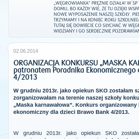
„WĘGROWIANKA” PRĘŻNIE DZIAŁA! W SP
DOMU, BO KAŻDY WIE, ŻE TU DZIĘKI W
NOWE WYPOSAŻENIE NASZEJ SZKOŁY. PIE
TRZYMAMY I NA KONIEC ROKU SZKOLNE
TUTAJ SIĘ DOWIECIE CO SŁYCHAĆ W WĘGRO
WIDZIANY I GO SERDECZNIE POZDRAWIA
02.06.2014
ORGANIZACJA KONKURSU „MASKA KA
patronatem Poradnika Ekonomicznego d
4/2013
W grudniu 2013r. jako opiekun SKO zostałam 
zorganizowałam na terenie naszej szkoły konkurs
„Maska karnawałowa”. Konkurs organizowany b
ekonomiczny dla dzieci Brawo Bank 4/2013.
W grudniu 2013r. jako opiekun SKO został