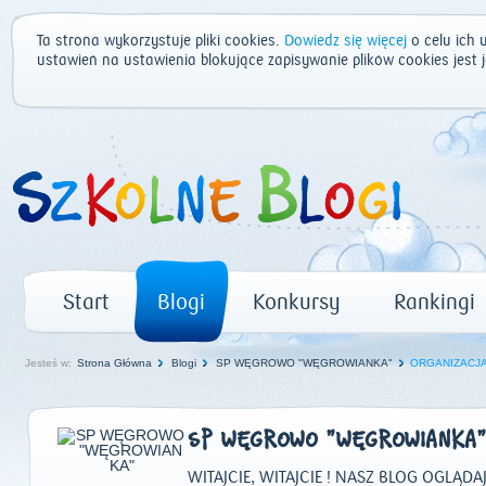
Ta strona wykorzystuje pliki cookies.
Dowiedz się więcej
o celu ich 
ustawień na ustawienia blokujące zapisywanie plików cookies jest
Start
Blogi
Konkursy
Rankingi
Jesteś w:
Strona Główna
Blogi
SP WĘGROWO "WĘGROWIANKA"
ORGANIZACJA 
SP WĘGROWO "WĘGROWIANKA"
WITAJCIE, WITAJCIE ! NASZ BLOG OGLĄDAJC