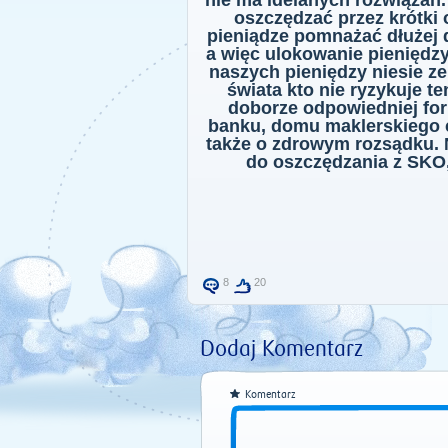
nie ma idelanych rozwiązań
oszczędzać przez krótki 
pieniądze pomnażać dłużej 
a więc ulokowanie pieniędzy
naszych pieniędzy niesie ze
świata kto nie ryzykuje te
doborze odpowiedniej fo
banku, domu maklerskiego c
także o zdrowym rozsądku.
do oszczędzania z SKO
8
20
Dodaj Komentarz
Komentarz