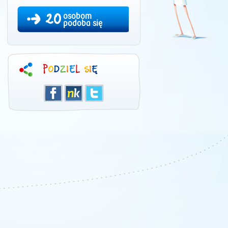
20
osobom
podoba się