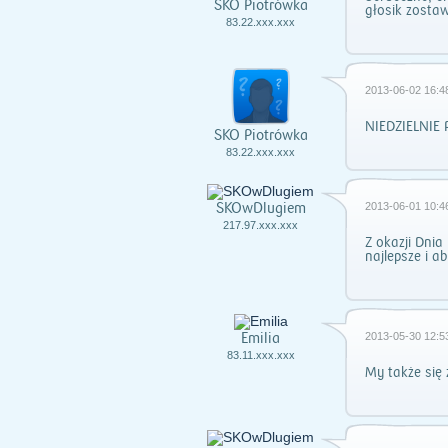
SKO Piotrówka
głosik zosta
83.22.xxx.xxx
2013-06-02 16:4
NIEDZIELNIE
SKO Piotrówka
83.22.xxx.xxx
SKOwDlugiem
2013-06-01 10:4
217.97.xxx.xxx
Z okazji Dnia
najlepsze i a
Emilia
2013-05-30 12:5
83.11.xxx.xxx
My także się