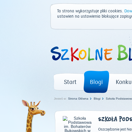
Ta strona wykorzystuje pliki cookies.
Dowi
ustawień na ustawienia blokujące zapisy
Start
Blogi
Konku
Jesteś w:
Strona Główna
Blogi
Szkoła Podstawow
SZKOŁA PODS
Oszczędzanie jest Na