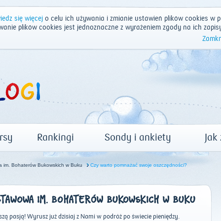
edz się więcej
o celu ich używania i zmianie ustawień plików cookies w p
wanie plików cookies jest jednoznaczne z wyrażeniem zgody na ich zapis
Zamkn
rsy
Rankingi
Sondy i ankiety
Jak
a im. Bohaterów Bukowskich w Buku
Czy warto pomnażać swoje oszczędności?
TAWOWA IM. BOHATERÓW BUKOWSKICH W BUKU
szą pasją! Wyrusz już dzisiaj z Nami w podróż po świecie pieniędzy.