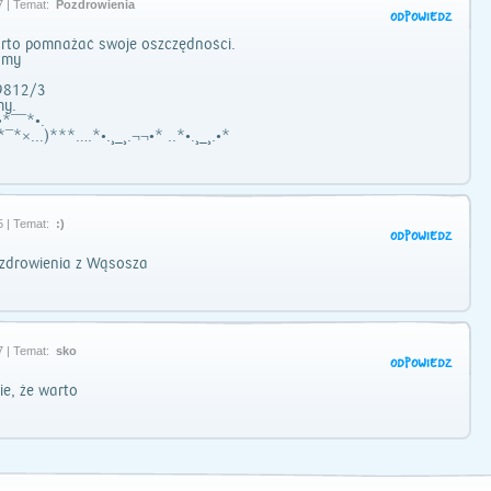
7 | Temat:
Pozdrowienia
ODPOWIEDZ
to pomnażać swoje oszczędności.
amy
 9812/3
my.
.•*¯¯*•.
*¯*×...)***….*•.¸_¸.¬¬•* ..*•.¸_¸.•*
5 | Temat:
:)
ODPOWIEDZ
zdrowienia z Wąsosza
7 | Temat:
sko
ODPOWIEDZ
e, że warto