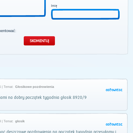
Imię
mentować:
6 | Temat:
Głosikowe pozdrowienia
ODPOWIEDZ
iami na dobry początek tygodnia głosik 8920/9
9 | Temat:
głosik
ODPOWIEDZ
hoć deszczowe pozdrowienia na początek tygodnia przesyłamy i