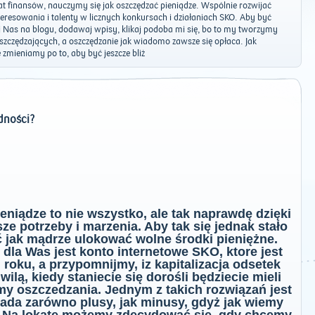
 finansów, nauczymy się jak oszczędzać pieniądze. Wspólnie rozwijać
eresowania i talenty w licznych konkursach i działaniach SKO. Aby być
 Nas na blogu, dodawaj wpisy, klikaj podoba mi się, bo to my tworzymy
szczędzających, a oszczędzanie jak wiadomo zawsze się opłaca. Jak
 zmieniamy po to, aby być jeszcze bliż
dności?
ieniądze to nie wszystko, ale tak naprawdę dzięki
e potrzeby i marzenia. Aby tak się jednak stało
ć jak mądrze ulokować wolne środki pieniężne.
la Was jest konto internetowe SKO, ktore jest
roku, a przypomnijmy, iz kapitalizacja odsetek
wilą, kiedy staniecie się dorośli będziecie mieli
my oszczedzania. Jednym z takich rozwiązań jest
iada zarówno plusy, jak minusy, gdyż jak wiemy