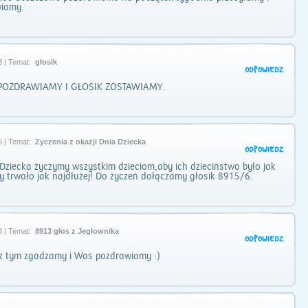
wiamy.
8 | Temat:
głosik
ODPOWIEDZ
 POZDRAWIAMY I GŁOSIK ZOSTAWIAMY.
6 | Temat:
Życzenia z okazji Dnia Dziecka
ODPOWIEDZ
 Dziecka życzymy wszystkim dzieciom,aby ich dzieciństwo było jak
by trwało jak najdłużej! Do życzeń dołączamy głosik 8915/6.
3 | Temat:
8913 głos z Jegłownika
ODPOWIEDZ
 z tym zgadzamy i Was pozdrawiamy :)