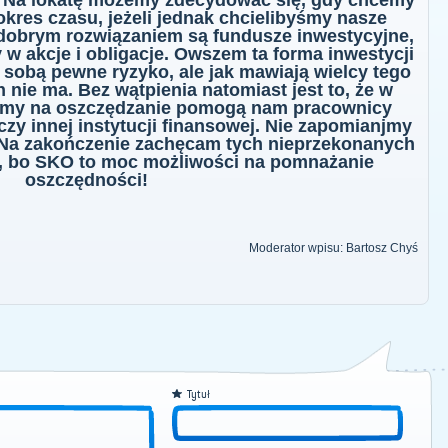
. Na lokatę możemy zdecydować się, gdy chcemy
okres czasu, jeżeli jednak chcielibyśmy nasze
dobrym rozwiązaniem są fundusze inwestycyjne,
 w akcje i obligacje. Owszem ta forma inwestycji
 sobą pewne ryzyko, ale jak mawiają wielcy tego
n nie ma. Bez wątpienia natomiast jest to, że w
rmy na oszczędzanie pomogą nam pracownicy
zy innej instytucji finansowej. Nie zapomianjmy
 Na zakończenie zachęcam tych nieprzekonanych
, bo SKO to moc możliwości na pomnażanie
oszczędności!
Moderator wpisu: Bartosz Chyś
Tytuł