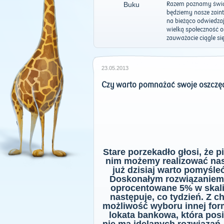
Razem poznamy świat
będziemy nasze zaint
na bieżąco odwiedzaj
wielką społeczność o
zauważacie ciągle się
23.05.2013
Czy warto pomnażać swoje oszczę
Stare porzekadło głosi, że p
nim możemy realizować nasz
już dzisiaj warto pomyśle
Doskonałym rozwiązaniem d
oprocentowane 5% w skali 
następuje, co tydzień. Z ch
możliwość wyboru innej for
lokata bankowa, która pos