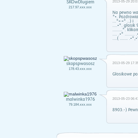
SKOwDlugiem
2013-05-29 20:0
217.97.xxx.xxx
Na pewno war
*•. Pozdrawi
...*•-•* ..) i
....•*. głosik
........*. klika
…. .•* ........ 
….( ……. .•*,•
skopspwasosz
2013-05-29 17:3
178.43.xxx.xxx
Głosikowe po
malwinka1976
2013-05-23 06:4
79.184.xxx.xxx
8903:-) Pewni