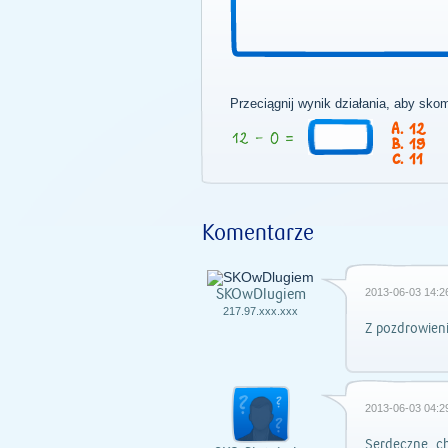
Przeciągnij wynik działania, aby sko
12
19
11
Komentarze
SKOwDlugiem
2013-06-03 14:2
217.97.xxx.xxx
Z pozdrowien
2013-06-03 04:2
Serdeczne, c