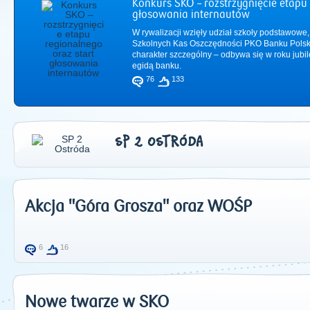
Konkurs SKO – rozstrzygnięcie etapu 
głosowania internautów
W rywalizacji wzięły udział szkoły podstawowe,
Szkolnych Kas Oszczędności PKO Banku Polsk
charakter szczególny – odbywa się w roku jub
egidą banku.
76
133
SP 2 OSTRÓDA
Akcja "Góra Grosza" oraz WOŚP
2011
|
2012
|
2
6
16
Nowe twarze w SKO