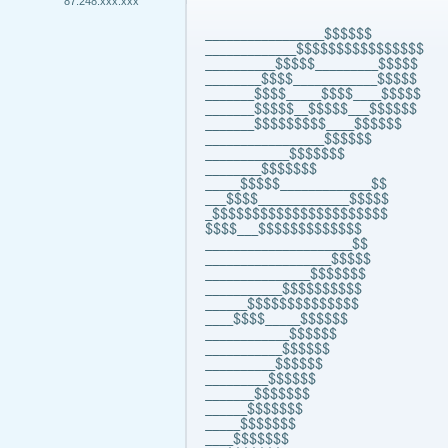
87.248.xxx.xxx
_________________$$$$$$
_____________$$$$$$$$$$$$$$$$
__________$$$$$_________$$$$$
________$$$$____________$$$$$
_______$$$$_____$$$$____$$$$$
_______$$$$$__$$$$$___$$$$$$
_______$$$$$$$$$____$$$$$$
_________________$$$$$$
____________$$$$$$$
________$$$$$$$
_____$$$$$_____________$$
___$$$$_____________$$$$$
_$$$$$$$$$$$$$$$$$$$$$$
$$$$___$$$$$$$$$$$$$
_____________________$$
__________________$$$$$
_______________$$$$$$$
___________$$$$$$$$$$
______$$$$$$$$$$$$$$
____$$$$_____$$$$$$
____________$$$$$$
___________$$$$$$
__________$$$$$$
_________$$$$$$
_______$$$$$$$
______$$$$$$$
_____$$$$$$$
____$$$$$$$