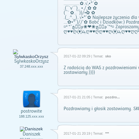
.............✿.√,•*´✿
.(¯`v´¯).. •./¸✿ ✿
(¯` ✿..¯))/•✿ ✿
.(_.^._)..√•*´✿ Najlepsze życzenia dla
...✿•*´)//´✿ Babć i Dziadków:) Pozd
¤ª “˜ڿڰۣڿ❀❤❀ڿڰۣڿ˜“ª¤ Zapr
2017-01-22 09:29 | Temat:
sko
SylwkaskoOrzysz
37.248.xxx.xxx
Z radością do WAS z pozdrowieniami
zostawiamy:))))
2017-01-21 21:05 | Temat:
pozdro...
Pozdrawiamy i głosik zostawiamy. SK
postrowite
188.125.xxx.xxx
Daniszek
2017-01-21 20:19 | Temat:
***