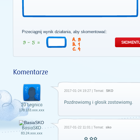
Przeciągnij wynik działania, aby skomentować:
9
1
4
Komentarze
2017-01-24 19:27 | Temat:
SKO
Pozdrawiamy i głosik zostawiamy.
20 Legnica
178.183.xxx.xxx
BasiaSKO
2017-01-22 11:01 | Temat:
sko
83.24.xxx.xxx
................✿ ✿✿