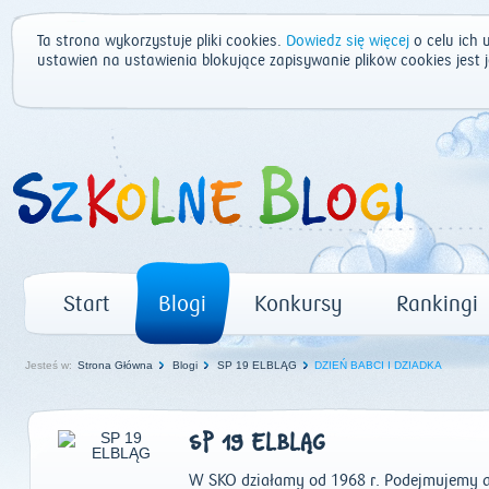
Ta strona wykorzystuje pliki cookies.
Dowiedz się więcej
o celu ich 
ustawień na ustawienia blokujące zapisywanie plików cookies jest
Start
Blogi
Konkursy
Rankingi
Jesteś w:
Strona Główna
Blogi
SP 19 ELBLĄG
DZIEŃ BABCI I DZIADKA
SP 19 ELBLĄG
W SKO działamy od 1968 r. Podejmujemy ak