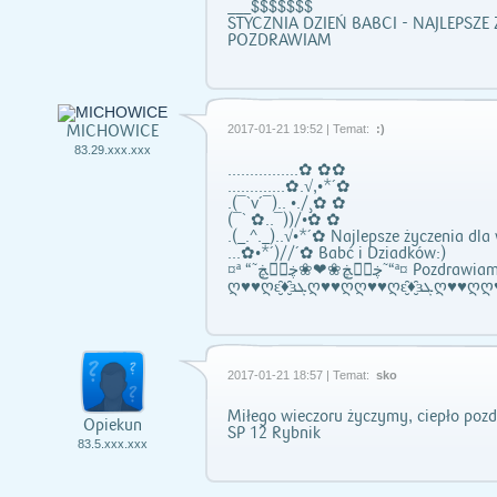
___$$$$$$$
STYCZNIA DZIEŃ BABCI - NAJLEPSZE
POZDRAWIAM
MICHOWICE
2017-01-21 19:52 | Temat:
:)
83.29.xxx.xxx
................✿ ✿✿
.............✿.√,•*´✿
.(¯`v´¯).. •./¸✿ ✿
(¯` ✿..¯))/•✿ ✿
.(_.^._)..√•*´✿ Najlepsze życzenia dla
...✿•*´)//´✿ Babć i Dziadków:)
¤ª “˜ڿڰۣڿ❀❤❀ڿڰۣڿ˜“ª¤ Poz
2017-01-21 18:57 | Temat:
sko
Miłego wieczoru życzymy, ciepło poz
Opiekun
SP 12 Rybnik
83.5.xxx.xxx