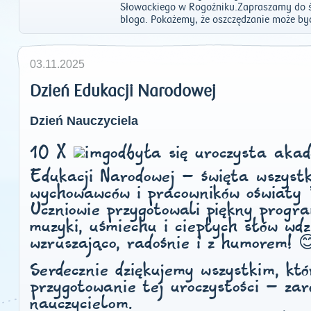
Słowackiego w Rogoźniku.Zapraszamy do ś
bloga. Pokażemy, że oszczędzanie może by
03.11.2025
Dzień Edukacji Narodowej
Dzień Nauczyciela
10 X
odbyła się uroczysta akad
Edukacji Narodowej – święta wszystki
wychowawców i pracowników oświaty 
Uczniowie przygotowali piękny progr
muzyki, uśmiechu i ciepłych słów wdz
wzruszająco, radośnie i z humorem! 
Serdecznie dziękujemy wszystkim, kt
przygotowanie tej uroczystości – zar
nauczycielom.