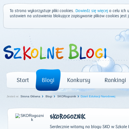
Ta strona wykorzystuje pliki cookies.
Dowiedz się więcej
o celu ich 
ustawień na ustawienia blokujące zapisywanie plików cookies jest
Start
Blogi
Konkursy
Rankingi
Jesteś w:
Strona Główna
Blogi
SKORogoznik
Dzień Edukacji Narodowej
SKOROGOZNIK
Serdecznie witamy na blogu SKO w Szkole 