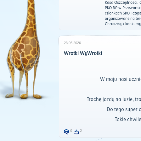
Kasa Oszczędności. C
PKO BP w Przeworsku
członkach SKO i czę
organizowane na tere
Chruszczyk konkursy
23.05.2026
Wrotki WyWrotki
W
maju nasi uczni
Trochę jazdy na luzie, t
Do tego super 
Takie chwil
0
2