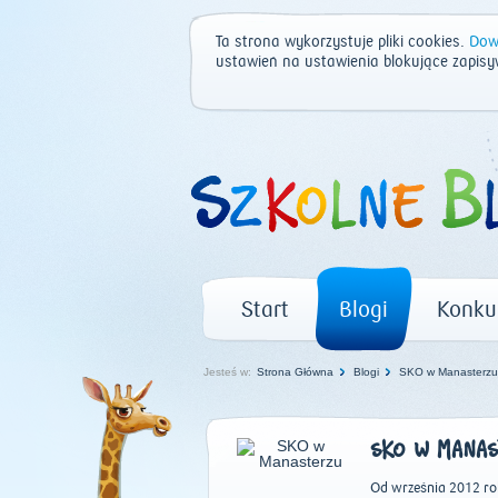
Ta strona wykorzystuje pliki cookies.
Dowi
ustawień na ustawienia blokujące zapisy
Start
Blogi
Konku
Jesteś w:
Strona Główna
Blogi
SKO w Manasterz
SKO W MANA
Od września 2012 ro