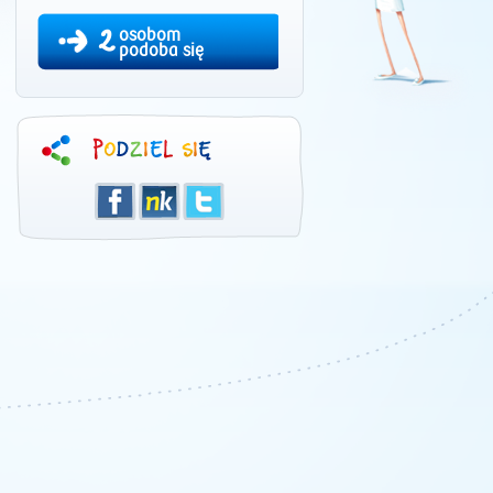
2
osobom
podoba się