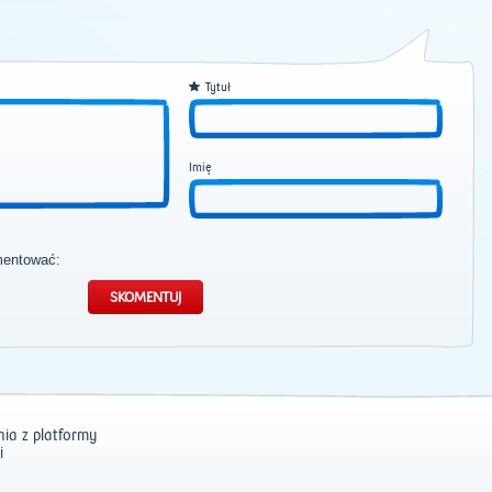
Tytuł
Imię
mentować:
ia z platformy
i