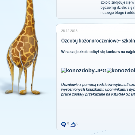
szkoła znajduje się 
będziemy dzielić się
naszego bloga i odd
28.12.2013
Ozdoby bożonarodzeniowe- szkolny 
W naszej szkole odbył się konkurs na najp
Uczniowie z pomocą rodziców wykonali ozdob
wyróżnionych książkami, upominkami i dypl
prace zostały przekazane na KIERMASZ BO
0
0