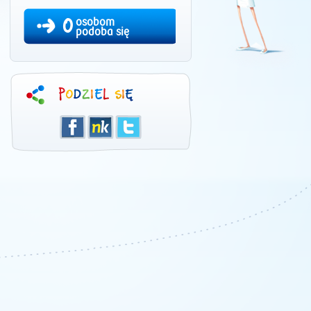
0
osobom
podoba się