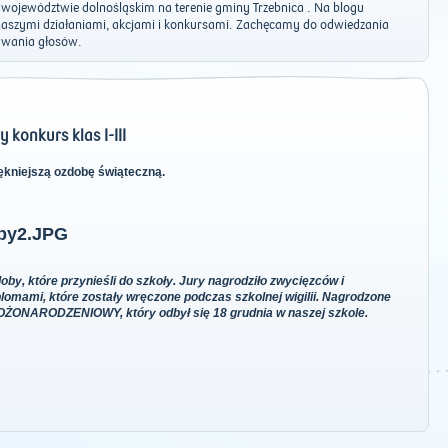
w województwie dolnośląskim na terenie gminy Trzebnica . Na blogu
 naszymi działaniami, akcjami i konkursami. Zachęcamy do odwiedzania
awania głosów.
konkurs klas I-III
iękniejszą ozdobę świąteczną.
y, które przynieśli do szkoły. Jury nagrodziło zwycięzców i
omami, które zostały wręczone podczas szkolnej wigilii. Nagrodzone
ŻONARODZENIOWY, który odbył się 18 grudnia w naszej szkole.