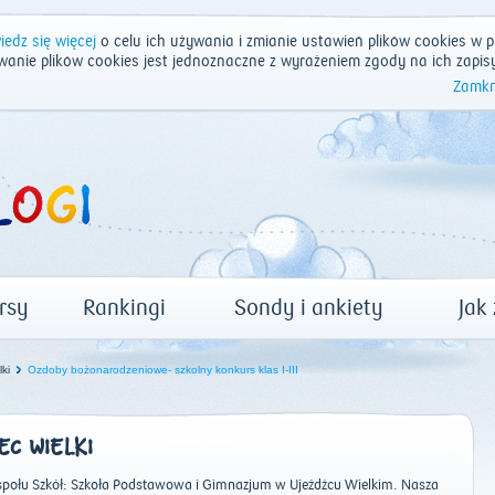
edz się więcej
o celu ich używania i zmianie ustawień plików cookies w p
wanie plików cookies jest jednoznaczne z wyrażeniem zgody na ich zapis
Zamkn
rsy
Rankingi
Sondy i ankiety
Jak
ki
Ozdoby bożonarodzeniowe- szkolny konkurs klas I-III
EC WIELKI
połu Szkół: Szkoła Podstawowa i Gimnazjum w Ujeźdźcu Wielkim. Nasza