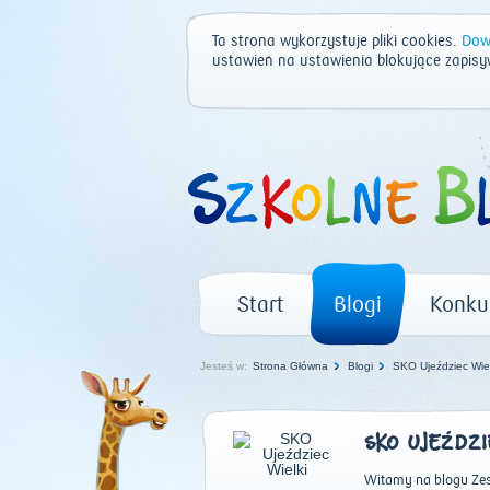
Ta strona wykorzystuje pliki cookies.
Dowi
ustawień na ustawienia blokujące zapisy
Start
Blogi
Konku
Jesteś w:
Strona Główna
Blogi
SKO Ujeździec Wiel
SKO UJEŹDZI
Witamy na blogu Zes