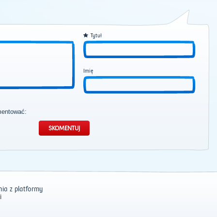
Tytuł
Imię
mentować:
ia z platformy
i