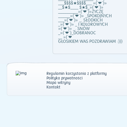
___$$$$★$$$$___ »(`❤´)»
__$★$____ $★$_»(`❤´)»
__________»(`❤´)»ŻYCZĘ
______»(`❤´)» _SPOKOJNYCH
___»(`❤´)» _. SŁODKICH
_»(`❤´)» _ I KOLOROWYCH
»(`❤´)» _. SNÓW
_»(`❤´)_DOBRANOC
__ »(`❤
GŁOSIKIEM WAS POZDRAWIAM :)))
Regulamin korzystania z platformy
Polityka prywatności
Mapa witryny
Kontakt