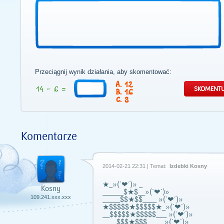
Przeciągnij wynik działania, aby skomentować:
12
16
8
Komentarze
2014-02-21 22:31 | Temat:
Izdebki Kosny
★_»(`❤´)» _
Kosny
______$★$__»(`❤´)»
109.241.xxx.xxx
_____$$★$$____ »(`❤´)»
★$$$$$★$$$$$★_»(`❤´)»
__$$$$$★$$$$$___ »(`❤´)»
____$$$★$$$_____»(`❤´)»