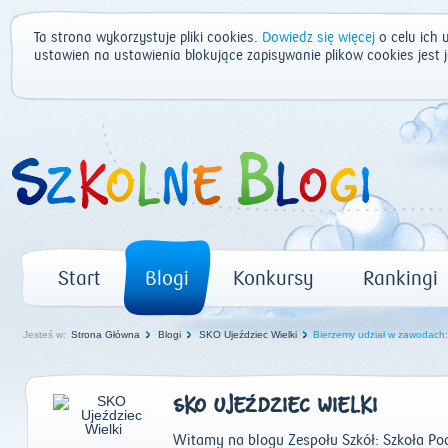
Ta strona wykorzystuje pliki cookies.
Dowiedz się więcej
o celu ich 
ustawień na ustawienia blokujące zapisywanie plików cookies jest
Start
Blogi
Konkursy
Rankingi
Jesteś w:
Strona Główna
Blogi
SKO Ujeździec Wielki
Bierzemy udział w zawodach:
SKO UJEŹDZIEC WIELKI
Witamy na blogu Zespołu Szkół: Szkoła P