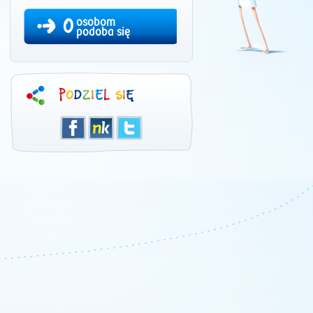
0
osobom
podoba się