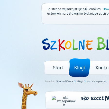
Ta strona wykorzystuje pliki cookies.
Dowi
ustawień na ustawienia blokujące zapisy
Start
Blogi
Konku
Jesteś w:
Strona Główna
Blogi
sko szczepanowo
SKO SZCZEP