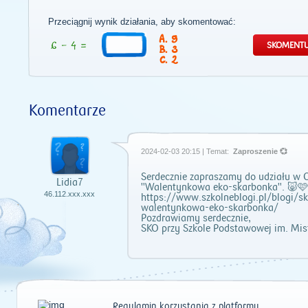
Przeciągnij wynik działania, aby skomentować:
9
3
2
Komentarze
2024-02-03 20:15 | Temat:
Zaproszenie 💞
Serdecznie zapraszamy do udziału w 
Lidia7
"Walentynkowa eko-skarbonka". 🐷
46.112.xxx.xxx
https://www.szkolneblogi.pl/blogi/s
walentynkowa-eko-skarbonka/
Pozdrawiamy serdecznie,
SKO przy Szkole Podstawowej im. Mis
Regulamin korzystania z platformy