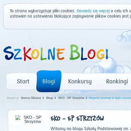
Ta strona wykorzystuje pliki cookies.
Dowiedz się więcej
o celu ich 
ustawień na ustawienia blokujące zapisywanie plików cookies jest
Start
Blogi
Konkursy
Rankingi
Jesteś w:
Strona Główna
Blogi
SKO - SP Strzyżów
Aktywne przerwy w stylu countr
SKO - SP STRZYŻÓW
Witamy na blogu Szkoły Podstawowej im. M