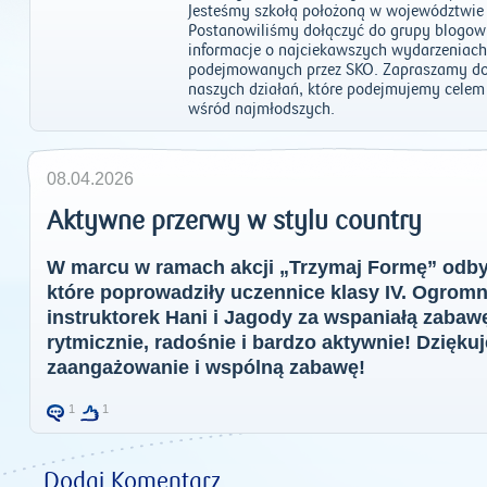
Jesteśmy szkołą położoną w województwie 
Postanowiliśmy dołączyć do grupy blogowi
informacje o najciekawszych wydarzeniach 
podejmowanych przez SKO. Zapraszamy do
naszych działań, które podejmujemy celem
wśród najmłodszych.
08.04.2026
Aktywne przerwy w stylu country
W marcu w ramach akcji „Trzymaj Formę” odbył
które poprowadziły uczennice klasy IV. Ogrom
instruktorek Hani i Jagody za wspaniałą zabawę
rytmicznie, radośnie i bardzo aktywnie! Dzięk
zaangażowanie i wspólną zabawę!
1
1
Dodaj Komentarz