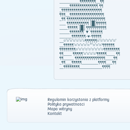
__________¶¶¶¶¶¶¶¶__¶¶
_____¶¶¶¶¶¶¶¶¶¶¶¶¶¶ ¶¶
_¶¶¶¶¶¶¶¶¶¶¶¶¶¶¶¶¶¶¶¶
¶¶¶__¶¶¶¶¶¶¶¶¶¶¶¶¶¶¶¶¶
_¶¶ ¶¶¶¶¶¶¶¶¶¶¶¶¶¶¶¶¶¶¶
___ ¶¶¶¶¶¶¶¶¶¶¶ [█]¶¶¶¶¶
____¶¶¶¶¶ [█] ¶¶¶¶¶¶¶¶¶¶
_____¶¶¶¶¶¶¶`▼´¶¶¶¶¶¶
______¶¶¶¶¶¶¶·♥·¶¶¶¶¶
__¤'¤'¤'¤'¤'¤'¤¶¶¶¶¶¶¤'¤'¤'¤'¤'¤'
__¶¶¶¶¶'¤'¤'¤'¤'¤*'¤'¤'¤'¶¶¶¶¶¶
¶¶¶¶¶¶¶¶¤'¤'¤'¤'¤'¤'¤'¤'¤¶¶¶¶¶¶¶¶
¶¶____ ¶¶¶¶¶'¤'¤'¤'¤'¶¶¶¶¶____ ¶¶
¶¶_____ ¶¶¶¶¶¶¶¶¶¶¶¶¶¶¶____¶¶
_¶¶___¶¶¶¶¶________¶¶¶¶___¶¶
__¶¶¶¶¶¶¶¶___________¶¶¶¶
Regulamin korzystania z platformy
Polityka prywatności
Mapa witryny
Kontakt