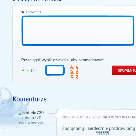
Komentarz
Przeciągnij wynik działania, aby skomentować:
4
3
2
Komentarze
izabela720
2026-04-09 07:01 | Temat:
SKO W SP2 W LUBA
195.164.xxx.xxx
Zaglądamy i serdecznie pozdrawiamy 
________________¶¶¶¶¶¶