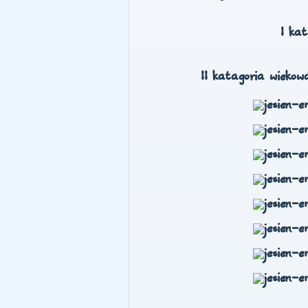
I ka
II katagoria wiekow