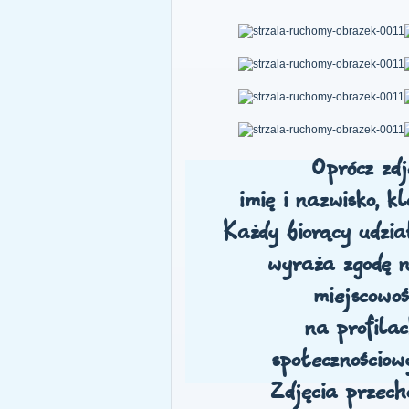
Oprócz zdj
imię i nazwisko, k
Każdy biorący udzi
wyraża zgodę n
miejscowoś
na profila
społecznościow
Zdjęcia przech