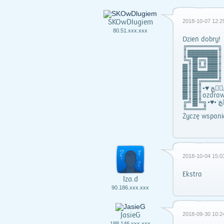
SKOwDlugiem
2018-10-07 12:2
80.51.xxx.xxx
Dzień dobry!
╔══════╗
║▓▓▓▓▓▓║
╚╗▓╔╗▓▓║
▓║▓╚╝▓▓║
▓║▓▓▓▓▓║
▓║▓╔═══╝
▓║▓║ozdrawi
╚═══╝
Życzę wspani
2018-10-04 15:0
Ekstra
Iza.d
90.186.xxx.xxx
JasieG
2018-09-30 10:2
188.146.xxx.xxx