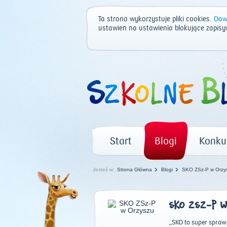
Ta strona wykorzystuje pliki cookies.
Dowi
ustawień na ustawienia blokujące zapisy
Start
Blogi
Konku
Jesteś w:
Strona Główna
Blogi
SKO ZSz-P w Orzy
SKO ZSZ-P 
,,SKO to super sprawa