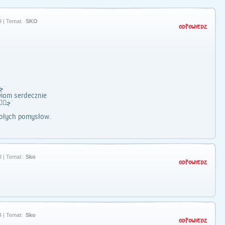
9 | Temat:
SKO
ODPOWIEDZ
▓║▓║•♥`ڿڰۣڿ`
am serdecznie
╔╝▓╚╗•♥•`ڿڰۣڿ`
ałych pomysłów.
3 | Temat:
Sko
ODPOWIEDZ
4 | Temat:
Sko
ODPOWIEDZ