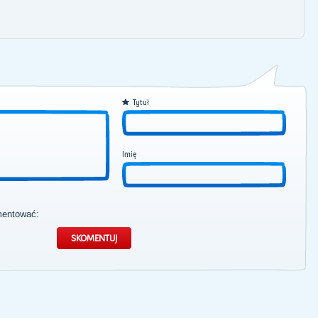
Tytuł
Imię
mentować: