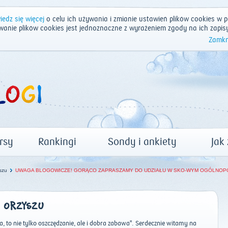
edz się więcej
o celu ich używania i zmianie ustawień plików cookies w p
wanie plików cookies jest jednoznaczne z wyrażeniem zgody na ich zapis
Zamkn
rsy
Rankingi
Sondy i ankiety
Jak
szu
UWAGA BLOGOWICZE! GORĄCO ZAPRASZAMY DO UDZIAŁU W SKO-WYM OGÓLNOPOL
W ORZYSZU
, to nie tylko oszczędzanie, ale i dobra zabawa''. Serdecznie witamy na