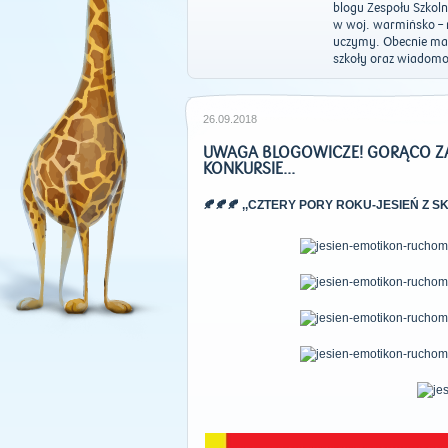
blogu Zespołu Szkoln
w woj. warmińsko – m
uczymy. Obecnie mam
szkoły oraz wiadomoś
26.09.2018
UWAGA BLOGOWICZE! GORĄCO Z
KONKURSIE...
🍂🍂🍂 ,,CZTERY PORY ROKU-JESIEŃ Z SK