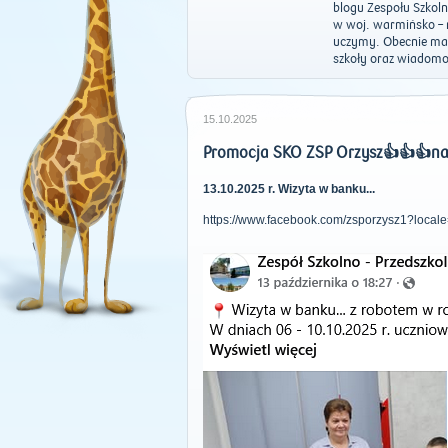
blogu Zespołu Szkoln
w woj. warmińsko – m
uczymy. Obecnie mam
szkoły oraz wiadomoś
15.10.2025
Promocja SKO ZSP Orzysz👍👍👍n
13.10.2025 r. Wizyta w banku...
https://www.facebook.com/zsporzysz1?local