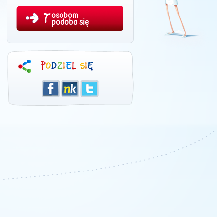
7
osobom
podoba się