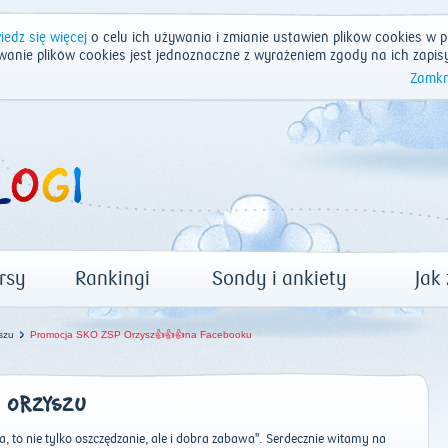
edz się więcej
o celu ich używania i zmianie ustawień plików cookies w p
wanie plików cookies jest jednoznaczne z wyrażeniem zgody na ich zapis
Zamkn
rsy
Rankingi
Sondy i ankiety
Jak
szu
Promocja SKO ZSP Orzysz👍👍👍na Facebooku
W ORZYSZU
, to nie tylko oszczędzanie, ale i dobra zabawa''. Serdecznie witamy na