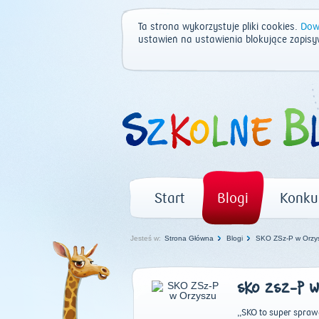
Ta strona wykorzystuje pliki cookies.
Dowi
ustawień na ustawienia blokujące zapisy
Start
Blogi
Konku
Jesteś w:
Strona Główna
Blogi
SKO ZSz-P w Orzy
SKO ZSZ-P 
,,SKO to super sprawa