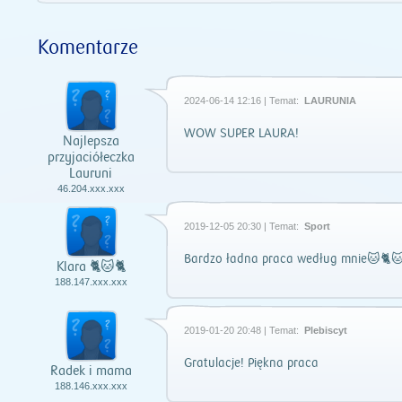
Komentarze
2024-06-14 12:16 | Temat:
LAURUNIA
WOW SUPER LAURA!
Najlepsza
przyjaciółeczka
Lauruni
46.204.xxx.xxx
2019-12-05 20:30 | Temat:
Sport
Bardzo ładna praca według mnie🐱🐈
Klara 🐈🐱🐈
188.147.xxx.xxx
2019-01-20 20:48 | Temat:
Plebiscyt
Gratulacje! Piękna praca
Radek i mama
188.146.xxx.xxx