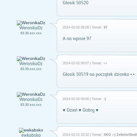
Głosik 50520
WeronikaDz
2014-02-02 09:08 | Temat:
97
83.30.xxx.xxx
A na wpisie 97
WeronikaDz
2014-02-02 09:07 | Temat:
•.•
83.30.xxx.xxx
Głosik 50519 na początek dzionka •.•
WeronikaDz
2014-02-02 09:06 | Temat:
:)
83.30.xxx.xxx
♥ Dzień ♥ Dobry ♥
ewkabsko
2014-02-01 22:32 | Temat:
SKO :-) Żelków/Sied