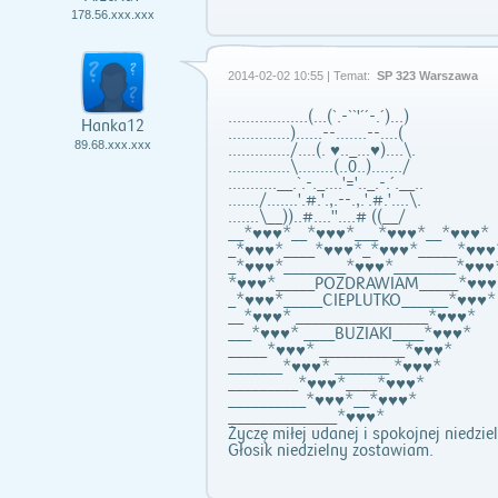
178.56.xxx.xxx
2014-02-02 10:55 | Temat:
SP 323 Warszawa
………...……(...(`.-``'´´-.´)...)
Hanka12
..............)......--.......--....(
89.68.xxx.xxx
............../....(. ♥.._...♥)....\.
..............\........(..0..)......./
...........__.`.-._....'='.._.-.´.__..
......./.......'.#.'.,.--.,.'.#.'....\.
.......\__))..#....''....# ((__/
__*♥♥♥*__*♥♥♥*___*♥♥♥*__*♥♥♥*
_*♥♥♥*____*♥♥♥*_*♥♥♥*_____*♥♥♥
_*♥♥♥*________*♥♥♥*________*♥♥♥
*♥♥♥*_____POZDRAWIAM_____*♥♥♥
_*♥♥♥*_____CIEPLUTKO______*♥♥♥*
__*♥♥♥* _________________*♥♥♥*
___*♥♥♥* ____BUZIAKI____*♥♥♥*
_____*♥♥♥* ___________*♥♥♥*
_______*♥♥♥* _______ *♥♥♥*
_________*♥♥♥*____*♥♥♥*
__________*♥♥♥*__*♥♥♥*
______________*♥♥♥*
Życzę miłej udanej i spokojnej niedziel
Głosik niedzielny zostawiam.