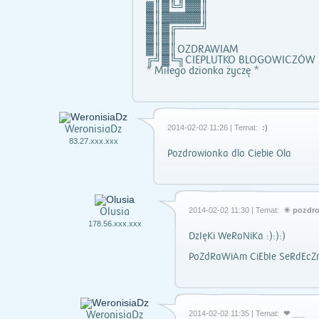
▓║▓╚╝▓▓║
▓║▓▓▓▓▓║
▓║▓╔═══╝
▓║▓║
▓║▓║OZDRAWIAM
╔╝▓╚╗CIEPLUTKO BLOGOWICZÓW Z 
* Miłego dzionka życzę *
WeronisiaDz
2014-02-02 11:26 | Temat:
:)
83.27.xxx.xxx
Pozdrowionka dla Ciebie Ola
Olusia
2014-02-02 11:30 | Temat:
☀ pozdro
178.56.xxx.xxx
DzIęKi WeRoNiKa :):):)
PoZdRaWiAm CiEbIe SeRdEcZ
WeronisiaDz
2014-02-02 11:35 | Temat:
❤ ___