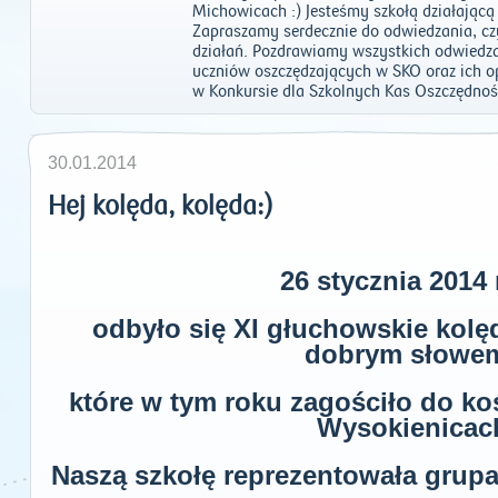
Michowicach :) Jesteśmy szkołą działając
Zapraszamy serdecznie do odwiedzania, c
działań. Pozdrawiamy wszystkich odwiedza
uczniów oszczędzających w SKO oraz ich
w Konkursie dla Szkolnych Kas Oszczędnośc
30.01.2014
Hej kolęda, kolęda:)
26 stycznia 2014
odbyło się XI głuchowskie kolę
dobrym słowe
które w tym roku zagościło do ko
Wysokienicac
Naszą szkołę reprezentowała grupa u