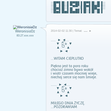
░█▀▌█░▌█▀█▌▌█▀▌█░█▐░
░█▄▌█░▌▄▀▀░▌█▀▌██▀▐░
░█▄▌█▄▌█▄█▌▌█░▌█░█▐
WeronisiaDz
2014-02-02 11:30 | Temat:
..... ►
83.27.xxx.xxx
..... ► ◄...
▼ ๏̮̃͡ ๏ ▼
▲ ╰╯ ▲
► ◄
…WITAM CIEPLUTKO
Piękna jest ta pora roku
chociaż zimno bywa wokół
i wiatr czasem mocniej wieje,
niechaj serce się nam śmieje.
...... ► ◄...
▼ ๏̮̃͡ ๏ ▼
▲ ╰╯ ▲
► ◄
MIŁEGO DNIA ŻYCZĘ.
...POZDRAWIAM