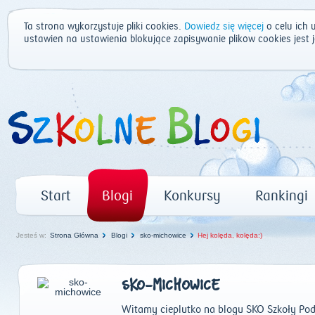
Ta strona wykorzystuje pliki cookies.
Dowiedz się więcej
o celu ich 
ustawień na ustawienia blokujące zapisywanie plików cookies jest
Start
Blogi
Konkursy
Rankingi
Jesteś w:
Strona Główna
Blogi
sko-michowice
Hej kolęda, kolęda:)
SKO-MICHOWICE
Witamy cieplutko na blogu SKO Szkoły Po