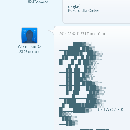
83.27.xxx.xxx
dzięki:)
Pozdro dla Ciebie
2014-02-02 11:37 | Temat:
:):):)
______ ███▓▒░
WeronisiaDz
____████_██▓▒░
83.27.xxx.xxx
__██████__██▓▒░
_██___█__█_██▓▒░
█____█__█_██▓▒░
____█__█___█▓▒░
___██_██__█▓▒░
___██_██_█▓▒░
___██_███▓▒░
___██_██_███▓▒░
___██_██___███▓▒░
___█__██_____██▓▒░
______█______██▓▒░
__████_____███▓▒░
_█__████████▓▒░
█_____████▓▒░ U Z I A C Z E K
█▓▒░ .
_██▓▒░
___██▓▒░