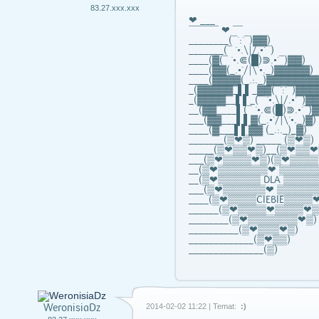
83.27.xxx.xxx
❤ ___
¯¯¯¯¯¯ ❤ ¯¯
________(¯`:´¯)▓▓)
_______(¯ `•.\|/.•´¯)
____(▓(¯ `•.⋐(█)⋑.•´¯)▓▓)
____(▓▓(_.•´/|\`•._)▓▓▓▓▓)
____(▓▓▓▓(_.:._)▓▓▓▓▓▓▓
_(▓▓▓▓▓_▌▌_▓▓(¯`:´¯)▓▓▓
_(▓▓▓▓__▌▌_(¯ `•.\|/.•´¯)▓
__(▓▓____▌(¯ `•.⋐(█)⋑.•´¯)▓
___(▓▓___▌▌▓(_.•´/|\`•._)▓)
____(▓___▌▌▓▓ (_.:._)_▓)
_______(▒❤▒) _____ (▒❤▒)
_____(▒❤▒▒❤▒)__(▒❤▒▒❤
___(▒❤▒▒▒▒❤▒)(▒❤▒▒▒▒
__(▒❤▒▒▒▒▒▒▒❤ ▒▒▒▒▒
__(▒❤▒▒▒▒▒▒ DLA ▒▒▒▒
___(▒❤▒▒▒▒▒▒❤ ▒▒▒▒▒
____(▒❤▒▒▒▒CIEBIE▒▒▒▒
______(▒❤▒▒▒▒❤▒▒▒▒❤▒
________(▒❤▒▒▒▒▒▒▒❤▒)
__________(▒❤▒▒▒❤▒)
_____________(▒❤▒▒)
_______________(▒)
WeronisiaDz
2014-02-02 11:22 | Temat:
:)