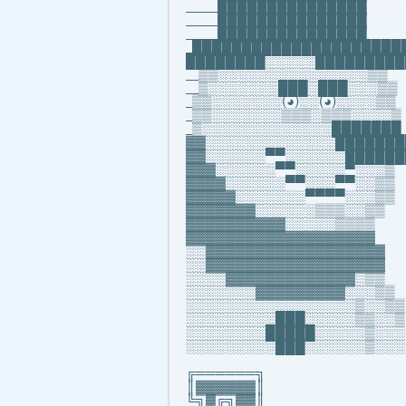
_____███████████████
_____███████████████
_____███████████████
_█████████████████████
████████░░░░░█████████
__▒▒░░░░░░░░░░░░░░░▒▒
__▒░░░░░░░███░███░░░▒▒
_▒▒░░░░░░░(◕)░░(◕)░░░░▒▒
_▒▒░░░░░░░▒▒▒░▒▒▒░░░░▒
_▒░░░░░░░░░░░░░███████
▓▓░░░░░░░░░░░░░███████
▓▓░░░░░░▀▀░░░░░░██████
▓▓▓░░░░░░▀▀░░░░░▀░░░▒
▓▓▓▓░░░░░░▀▀░░░▀▀░░▒▒
▓▓▓▓▓░░░░░░░▀▀▀▀░░░▒▒
▓▓▓▓▓▓▓░░░░░░▒▒▒░░▒▒
▓▓▓▓▓▓▓▓▓▓░░░░░▒▒▒▒
▓▓▓▓▓▓▓▓▓▓▓▓▓▓▓▓▓▓▓
░░▓▓▓▓▓▓▓▓▓▓▓▓▓▓▓▓▓▓
░░▓▓▓▓▓▓▓▓▓▓▓▓▓▓▓▓▓▓
░░░░▓▓▓▓▓▓▓▓▓▓▓▓▓░▒▒
░░░░░░░▓▓▓▓▓▓▓▓▓░░░▒▒
░░░░░░░░░░░░░░░░░▒░░▒▒
░░░░░░░░░███░░░░░▒▒░░▒
░░░░░░░░█████░░░░░▒░░░
░░░░░░░░░███░░░░░░▒░░░
╔══════╗
║▓▓▓▓▓▓║
╚╗▓╔╗▓▓║