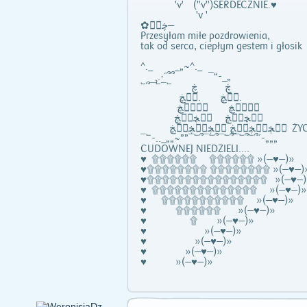
'v' ("v")SERDECZNIE.♥
'v '
✿ڿڰۣ—
Przesyłam miłe pozdrowienia,
tak od serca, ciepłym gestem i głosik
^._ _„~^._
¸.·´՞՞ ¯“-_„
՟՞¯՟¯՟ ڿ ڿ
ڰۣڿ .ڰۣڿ.
ڰۣڰۣڿ ڰۣڰۣڿ
ڰۣڿڰۣڿ ڰۣڿڰۣڿ
ۣڿڰۣڿ ڰۣڿڰۣڿڰۣڿ
¯՟-.._„„~””¯՟՞¯՟՞¯՟՞¯՟՞՟՞´-„„„
CUDOWNEJ NIEDZIELI....
♥ ۩۩۩۩۩۩ ۩۩۩۩۩۩ »(—♥—)»
♥۩۩۩۩۩۩۩۩ ۩۩۩۩۩۩۩۩ »(—♥—)
♥۩۩۩۩۩۩۩۩۩۩۩۩۩۩۩۩ »(—♥—)
♥ ۩۩۩۩۩۩۩۩۩۩۩۩۩۩ »(—♥—)»
♥ ۩۩۩۩۩۩۩۩۩۩۩ »(—♥—)»
♥ ۩۩۩۩۩۩ »(—♥—)»
♥ ۩ »(—♥—)»
♥ »(—♥—)»
♥ »(—♥—)»
♥ »(—♥—)»
♥ »(—♥—)»