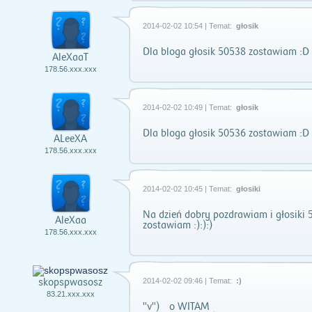
2014-02-02 10:54 | Temat:
głosik
Dla bloga głosik 50538 zostawiam :D
AleXaaT
178.56.xxx.xxx
2014-02-02 10:49 | Temat:
głosik
Dla bloga głosik 50536 zostawiam :D
ALeeXA
178.56.xxx.xxx
2014-02-02 10:45 | Temat:
głosiki
Na dzień dobry pozdrawiam i głosiki
AleXaa
zostawiam :):):)
178.56.xxx.xxx
skopspwasosz
2014-02-02 09:46 | Temat:
:)
83.21.xxx.xxx
"v") o WITAM