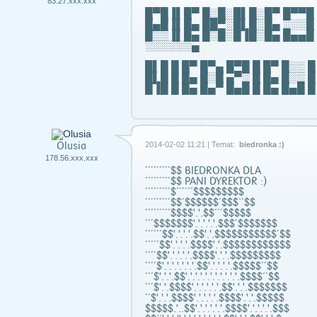
83.27.xxx.xxx
█▀█▐▌█▀ █░█░█▌█░█▀ █▀▀█
█▄█▐▌█▄ ██▀░█▌█░█▄ ░░░█
█░░▐▌█▄ █░█░█▐█░█▄ █▄▄█
░░░░░░▄
█▌█ █ █▀ █▀▄ █▀█ █ █▀ █░░ █
█▌█ █ █▄ █░█ ▄▀░ █ █▄ █░░ █
█▐█ █ █▄ █▄▀ █▄█ █ █▄ █▄█ █
Olusia
2014-02-02 11:21 | Temat:
biedronka :)
178.56.xxx.xxx
´´´´´´´´´$$ BIEDRONKA DLA
´´´´´´´´´$$ PANI DYREKTOR :)
´´´´´´´´´$´´´´´´$$$$$$$$$
´´´´´´´´´$$´$$$$$$´$$$`´$$
´´´´´´´´´$$$$'.'.$$´´´$$$$$
´´´$$$$$$$'.'.'.'.'.$$$´$$$$$$$
´´´´´´$$'.'.'.'.$$'.'.$$$$$$$$$$$´$$
´´´´´$$'.'.'.'.$$$$'.'.$$$$$$$$$$$$
´´´´$$'.'.'.'.'.$$$$'.'.'.$$$$$$$$$
´´´´$'.'.'.'.'.'.'.$$'.'.'.'.'.$$$$$´´$$
´´´$'.'.'.$$'.'.'.'.'.'.'.'.'.'.'.$$$$´´$$
´´´$'.'.$$$$'.'.'.'.'.'.$$'.'.'.$$$$$$$
´´$'.'.'.$$$$'.'.'.'.'.$$$$'.'.'.$$$$$
$$$$$.'..$$'.'.'.'.'.'.$$$$'.'.'.'.'.$$$