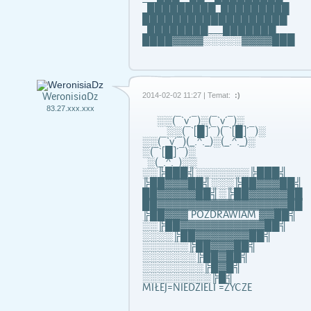
_█████████_█████████
███████████████████
_████████___███████
████▓▓▓▓░░░░░▓▓▓▓███
WeronisiaDz
2014-02-02 11:27 | Temat:
:)
83.27.xxx.xxx
░░(¯`v´¯)░(¯`v´¯)░
░░(¯`[█]´¯)(¯`[█]´¯)░
░░(¯`v´¯)(_.^._)░(_.^._)░
░(¯`[█]´¯)░
░(_.^._)░░
░░╠███╣░░░░░░░╠███╣
╠██▓▓▓██╣░░░╠██▓▓▓██╣
██▓▓▓▓▓██╣░╠██▓▓▓▓▓██
██▓▓▓▓▓▓▓▓▓▓▓▓▓▓▓▓▓██
╠██▓▓▓ POZDRAWIAM ▓▓██╣
░░╠██▓▓▓▓▓▓▓▓▓▓▓██╣
░░░░╠██▓▓▓▓▓▓▓██╣
░░░░░░╠██▓▓▓██╣
░░░░░░░╠██▓██╣
░░░░░░░░╠█▓█╣
░░░░░░░░░╠█╣
MIŁEJ=NIEDZIELI =ŻYCZE