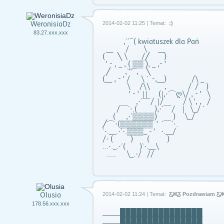
WeronisiaDz
2014-02-02 11:25 | Temat:
:)
83.27.xxx.xxx
,´´¯( kwiatuszek dla Pań
__ / \ __
( ╲ \ /╱ )
' - , _ , ( ▒▒ ), _ ,- '
╱ ,`"´¨, ╲
(__ , - ' / \ ` -,__) /\ _
\ /\\ , / / )
' - ' || (|,·´¯`ღ\/ , - ' \
,·´¯¯/ |/ / \ ', , /
/¯¯`·.( ),·´¯¯/ | \_/ ´
( ,·´▒▒▒▒) ) \_/
╱´¯`·(▒▒▒▒▒▒ ' ´¯¯`·.
`·.__.·´·.▒▒▒_ - ' ·.__/
/· ( ) ( )
...·._.·´( )`·.__\
..... \_.·/ //
Olusia
2014-02-02 11:24 | Temat:
Ƹ̵̡Ӝ̵̨̄Ʒ Pozdrawiam Ƹ̵̡Ӝ̵
178.56.xxx.xxx
_____███████████████
_____███████████████