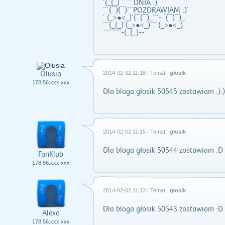
´(_(_) ``````DNIA :)
´´´(¯)(¯)```POZDRAWIAM :)´
´ (_>●<_)´(¯(¯)_´´´- `(¯)¯)_
´´´(_(_)´(_>●<_)´´´ (_>●<_)
`````````-(_(_)--
Olusia
2014-02-02 11:18 | Temat:
głosik
178.56.xxx.xxx
Dla bloga głosik 50545 zostawiam :):)
2014-02-02 11:15 | Temat:
głosik
Dla bloga głosik 50544 zostawiam :D
FanKlub
178.56.xxx.xxx
2014-02-02 11:13 | Temat:
głosik
Dla bloga głosik 50543 zostawiam :D
Alexa
178.56.xxx.xxx