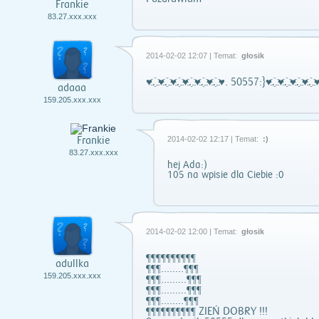
Frankie
83.27.xxx.xxx
2014-02-02 12:07 | Temat:
głosik
♥.҈.♥.҈.♥.҈.♥.҈.♥.҈.♥.҈.♥. 50557:}♥.҈.♥.҈.♥.҈.♥.҈.♥
adaaa
159.205.xxx.xxx
Frankie
2014-02-02 12:17 | Temat:
:)
83.27.xxx.xxx
hej Ada:)
105 na wpisie dla Ciebie :0
2014-02-02 12:00 | Temat:
głosik
¶¶¶¶¶¶¶¶¶¶
adullka
¶¶¶........¶¶¶
159.205.xxx.xxx
¶¶¶.........¶¶¶
¶¶¶.........¶¶¶
¶¶¶........¶¶¶
¶¶¶¶¶¶¶¶¶¶ ZIEŃ DOBRY !!!