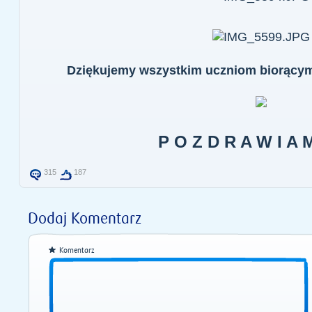
Dziękujemy wszystkim uczniom biorącym
P O Z D R A W I A M 
315
187
Dodaj Komentarz
Komentarz