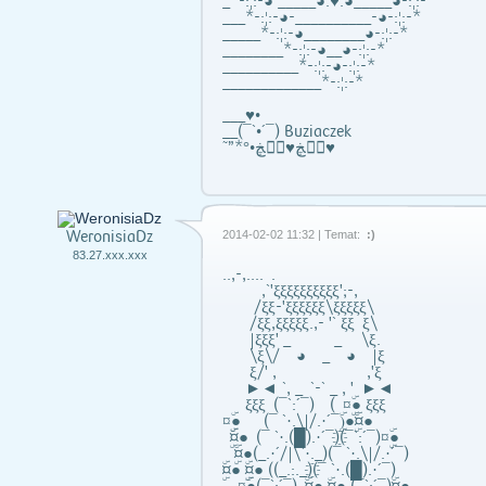
_*-:¦:-◕ _____◕.♥.◕_____◕-:¦:-*
___*-:¦:-◕-__________-◕-:¦:-*
_____*-:¦:-◕________◕-:¦:-*
________*-:¦:-◕__◕-:¦:-*
__________*-:¦:-◕-:¦:-*
_____________*-:¦:-*
___♥•
__(¯`•´¯) Buziaczek
˜”*°•ڰۣڿ♥ڰۣڿ♥
WeronisiaDz
2014-02-02 11:32 | Temat:
:)
83.27.xxx.xxx
..,-,.... .
,`'ξξξξξξξξξξ';-,
/ξξ-'ξξξξξξ\ξξξξξ\
/ξξ,ξξξξξ.,- '` ξξ ξ\
|ξξξ' _ _ \ξ.
\ξ\/ ◕ _ ◕ |ξ
ξ/' , ,'ξ
►◄ `, _ `-` _ , ' ►◄
ξξξ (¯`:´¯) ( ¤ۣۜ● ξξξ
¤ۣۜ● (¯ `·.\|/.·´¯)ۣۜ●¤ۣۜ●
¤ۣۜ● (¯ `·.(█).·´¯)҈(¯`:´¯)¤ۣۜ●
¤ۣۜ●(_.·´/|\`·._)(¯ `·.\|/.·´¯)
¤ۣۜ● ¤ۣۜ● ((_.:._)҈(¯ `·.(█).·´¯)