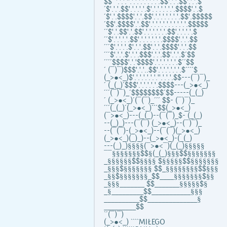
$$``'.'.'.''.'.'.'.'.'.'.'.'.$$'.'.'.$$'.'.'.$
´$'.'.'.$$'.'.'.'.'.$'.'.'.'.'.'.'.$$$$'.'.$
´$'.'.$$$$'.'.'.$$'.'.'.'.'.'.'.'.$$'.$$$$$
´$$'.$$$$'.'.$$'.'.'.'.'.'.'.'.'.'.'.$$$$$
´´$'.'.$$'.'.$$'.'.'.'.'.'.'.$$'.'.'.'.'.$
´´$'.'.'.'.'.$$'.'.'.'.'.'.'.$$$$'.'.'.$$
´´´$'.'.'.'.$'.'.'.$$'.'.'.$$$$'.'.'.$$
´´´$'.'.'.$'.'.'.$$$'.'.'.$$'.'.'.$´$$
´´´´$$$$'.'.'$$$$'.'.'.'.'.'.'.$´´$$
´ (¯)¯)$$$'.'.'..$$'.'.'.'.'.'.'.$´´´´$
(_>●<_)$'.'.'.'.'.'.'.''.'.'.'.$$---(¯)¯)_
´ (_(_)´$$$'.'.'.'.'.'.$$$$---(_>●<_)
´´´(¯)¯)_´$$$$$$$$´$$-----(_(_)
´ (_>●<_)´(¯(¯)_´´´ $$- (¯)¯)_
´´´(_(_)´(_>●<_)´´´$$(_>●<_)
(¯>●<_)---(_(_)--(¯(¯)_$- (_(_)
--(_)_)---(¯(¯) (_>●<_)--(¯)¯)_
--(¯(¯)-(_>●<_)--(¯(¯)(_>●<_)
(_>●<_)(_)_)--(_>●<_)-(_(_)
---(_)_)§§§§(¯>●<¯)(_(_)§§§§§
¯¯§§§§§§§$$§(_(_)§§§$$§§§§§§§
_§§§§§§$$§§§§ $§§§§§$$§§§§§§§
_§§§$§§§§§§§ $$_§§§§§§§§$$§§§
_§§$§§§§§§§_$$____§§§§§§§$§§
_§§§_______ $$_______§§§§§$§
_§_________$$___________§§§
__________$$______________§
_________$$
`´(¯)¯)
(_>●<_) ````MIŁEGO