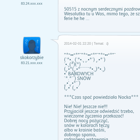
83.24.xxx.xxx
50515 z nocnym serdecznymi pozdrowieni
Wesolutko tu u Was, mimo tego, że sz
ferie he he ...
2014-02-01 22:20 | Temat:
:)
”*°••°*”˜”*°••°*”˜”*°••°*”˜
skokorzybie
(`*•.¸ (`*•.¸ ¸.•*´) ¸.•*´)
83.21.xxx.xxx
`•.¸(*)(*)
(¸.•*(¸.•*´¨¨¨¨`*•.¸)*•.¸)
•´ BAJKOWYCH
`*.*´¨) SNÓW
¸.•´¸.•*´¨)
(¸.•´ (¸.•`
***Czas spać powiedziała Nocka***
Nie! Nie! Jeszcze nie!!!
Przyjaciół jeszcze odwiedzić trzeba,
wieczorne życzenia przekazać!
Dobrej nocy pożyczyć,
snów w kolorach tęczy
albo w krainie baśni,
dobrego spania,
radosnego wstawania,