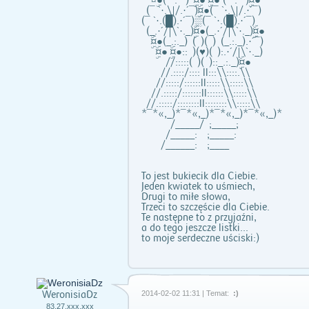
¤ۣۜ●(¯`:´¯) ¤ۣۜ● ¤ۣۜ● (¯`:´¯)¤ۣۜ●
(¯ `·.\|/.·´¯)¤ۣۜ●(¯ `·.\|/.·´¯)
(¯ `·.(█).·´¯)░(¯ `·.(█).·´¯)
(_.·´/|\`·._)¤ۣۜ●(_.·´/|\`·._)¤ۣۜ●
¤ۣۜ●(_.:._) ( )( ) (_.:._).·´¯)
¤ۣۜ● ¤ۣۜ●:: )(♥)( ):.·´/|\`·._)
//:::::( )( )::_.:._)¤ۣۜ●
//.::::/:::: ll:::\\::::.\\
//:::::/::::::ll:::::\\:::::\\
//.:::::/:::::::ll::::::\\:::::\\
//.:::::/::::::::ll::::::::\\:::::\\
*¯*«,_)*¯*«,_)*¯*«,_)*¯*«,_)*
/_____/ ;_____;
/_____: ;_____:
/______: ;____
To jest bukiecik dla Ciebie.
Jeden kwiatek to uśmiech,
Drugi to miłe słowa,
Trzeci to szczęście dla Ciebie.
Te następne to z przyjaźni,
a do tego jeszcze listki...
to moje serdeczne uściski:)
WeronisiaDz
2014-02-02 11:31 | Temat:
:)
83.27.xxx.xxx