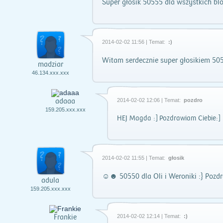
Super głosik 50555 dla wszystkich bl
2014-02-02 11:56 | Temat:
:)
Witam serdecznie super głosikiem 505
madziar
46.134.xxx.xxx
adaaa
2014-02-02 12:06 | Temat:
pozdro
159.205.xxx.xxx
HEJ Magda :] Pozdrawiam Ciebie:]
2014-02-02 11:55 | Temat:
głosik
☺☻ 50550 dla Oli i Weroniki :} Po
adula
159.205.xxx.xxx
Frankie
2014-02-02 12:14 | Temat:
:)