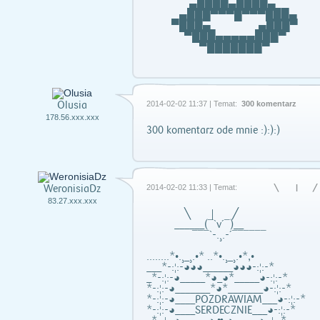
▄████▄████▄
▄███▀▀▀█▀▀▀███▄
▀███▄ ▄███▀
▀███▄▄▄▄▄███▀
▀███████▀
Olusia
2014-02-02 11:37 | Temat:
300 komentarz
178.56.xxx.xxx
300 komentarz ode mnie :):):)
WeronisiaDz
2014-02-02 11:33 | Temat:
╲ | 
83.27.xxx.xxx
╲ | ╱
______(¯`v´¯)__
¯¯¯`-.¸.-´¯¯¯¯¯¯
....….*•.¸_¸.•* ..*•.¸_¸.•*,•
___*-:¦:-◕◕◕______◕◕◕-:¦:-*
_*-:¦:-◕_____*◕_◕*_____◕-:¦:-*
*-:¦:-◕_______*◕*_______◕-:¦:-*
*-:¦:-◕____POZDRAWIAM___◕-:¦:-*
*-:¦:-◕____SERDECZNIE___◕-:¦:-*