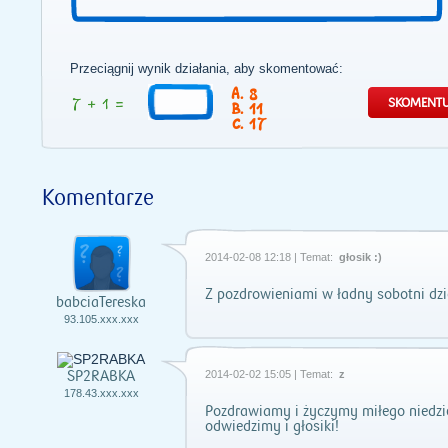
Przeciągnij wynik działania, aby skomentować:
8
11
17
Komentarze
2014-02-08 12:18 | Temat:
głosik :)
Z pozdrowieniami w ładny sobotni dz
babciaTereska
93.105.xxx.xxx
SP2RABKA
2014-02-02 15:05 | Temat:
z
178.43.xxx.xxx
Pozdrawiamy i życzymy miłego niedzi
odwiedzimy i głosiki!