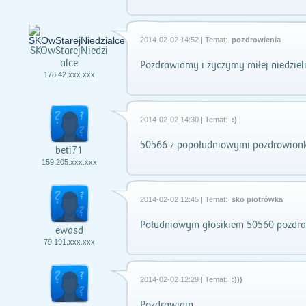
2014-02-02 14:52 | Temat:
pozdrowienia
SKOwStarejNiedzi
alce
Pozdrawiamy i życzymy miłej niedziel
178.42.xxx.xxx
2014-02-02 14:30 | Temat:
:)
50566 z popołudniowymi pozdrowionk
beti71
159.205.xxx.xxx
2014-02-02 12:45 | Temat:
sko piotrówka
Południowym głosikiem 50560 pozdraw
ewasd
79.191.xxx.xxx
2014-02-02 12:29 | Temat:
:)))
Pozdrawiam