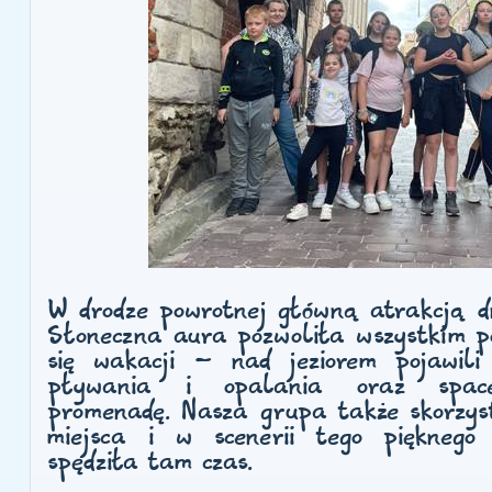
W drodze powrotnej główną atrakcją d
Słoneczna aura pozwoliła wszystkim po
się wakacji – nad jeziorem pojawili 
pływania i opalania oraz spacer
promenadę. Nasza grupa także skorzyst
miejsca i w scenerii tego pięknego
spędziła tam czas.