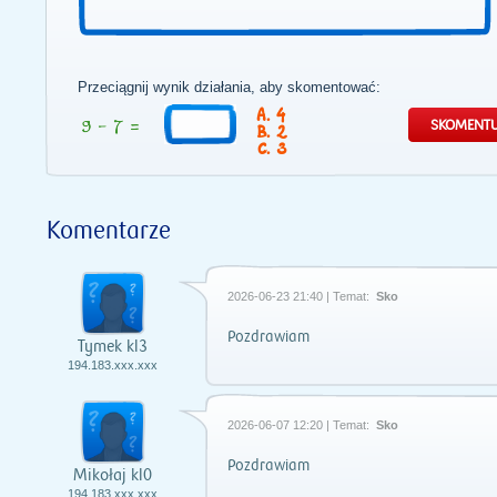
Przeciągnij wynik działania, aby skomentować:
4
2
3
Komentarze
2026-06-23 21:40 | Temat:
Sko
Pozdrawiam
Tymek kl3
194.183.xxx.xxx
2026-06-07 12:20 | Temat:
Sko
Pozdrawiam
Mikołaj kl0
194.183.xxx.xxx