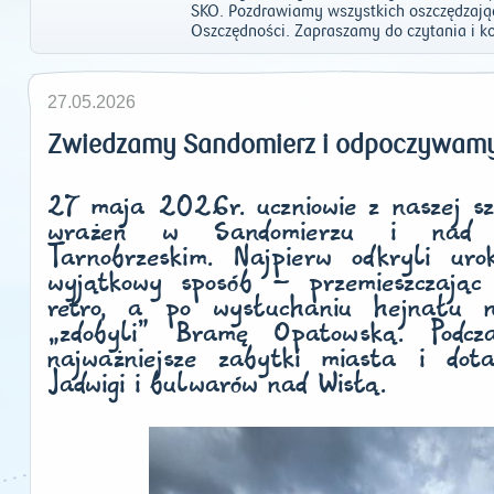
SKO. Pozdrawiamy wszystkich oszczędzają
Oszczędności. Zapraszamy do czytania i 
27.05.2026
Zwiedzamy Sandomierz i odpoczywamy
27 maja 2026r. uczniowie z naszej szk
wrażeń w Sandomierzu i nad m
Tarnobrzeskim. Najpierw odkryli ur
wyjątkowy sposób – przemieszczając
retro, a po wysłuchaniu hejnału 
„zdobyli” Bramę Opatowską. Podcza
najważniejsze zabytki miasta i dot
Jadwigi i bulwarów nad Wisłą.