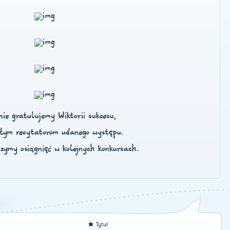
nie gratulujemy Wiktorii sukcesu,
ałym recytatorom udanego występu.
zymy osiągnięć w kolejnych konkursach.
Tytuł