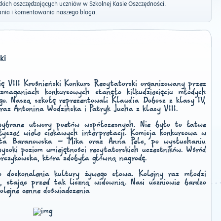
ich oszczędzających uczniów w Szkolnej Kasie Oszczędności.
nia i komentowania naszego bloga.
ki
ę VIII Krośnieński Konkurs Recytatorski organizowany przez
aganiach konkursowych stanęło kilkudziesięciu młodych
go. Naszą szkołę reprezentowali Klaudia Dobosz z klasy IV,
raz Antonina Wodzińska i Patryk Jucha z klasy VIII.
 wybrane utwory poetów współczesnych. Nie było to łatwe
łyszeć wiele ciekawych interpretacji. Komisja konkursowa w
zata Baranowska – Mika oraz Anna Pelc, po wysłuchaniu
wysoki poziom umiejętności recytatorskich uczestników. Wśród
orczykowska, która zdobyła główną nagrodę.
o doskonalenia kultury żywego słowa. Kolejny raz młodzi
, stając przed tak liczną widownią. Nasi uczniowie bardzo
kolejne cenne doświadczenia