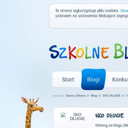
Ta strona wykorzystuje pliki cookies.
Dowi
ustawień na ustawienia blokujące zapisy
Start
Blogi
Konku
Jesteś w:
Strona Główna
Blogi
SKO DŁUGIE
VI
SKO DŁUGIE
Witamy na blogu SKO