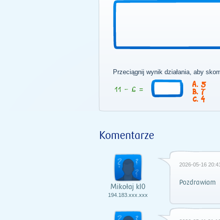
Przeciągnij wynik działania, aby sko
5
7
4
Komentarze
2026-05-16 20:4
Pozdrawiam
Mikołaj kl0
194.183.xxx.xxx