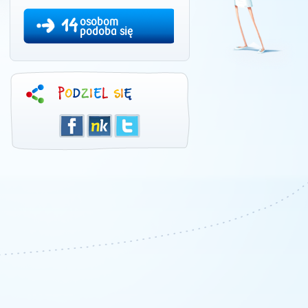
14
osobom
podoba się