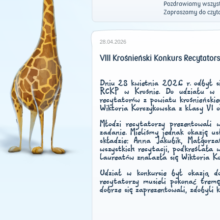
Pozdrawiamy wszystk
Zapraszamy do czyta
28.04.2026
VIII Krośnieński Konkurs Recytators
Dniu 28 kwietnia 2026 r. odbył si
RCKP w Krośnie. Do udziału w zm
recytatorów z powiatu krośnieńskie
Wiktoria Korczykowska z klasy VI o
Młodzi recytatorzy prezentowali
zadanie. Mieliśmy jednak okazję us
składzie: Anna Jakubik, Małgor
wszystkich recytacji, podkreślała 
laureatów znalazła się Wiktoria K
Udział w konkursie był okazją d
recytatorzy musieli pokonać tremę
dobrze się zaprezentowali, zdobyli 