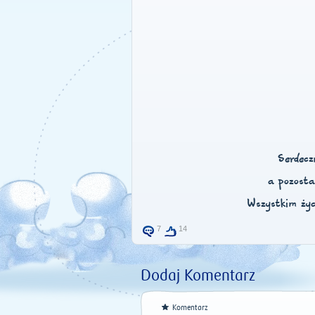
Serdecz
a pozost
Wszystkim życ
7
14
Dodaj Komentarz
Komentarz