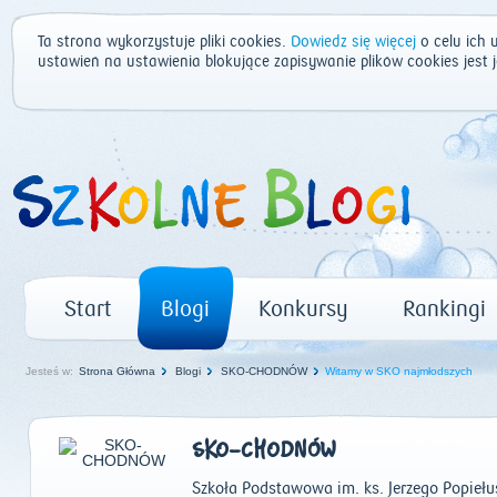
Ta strona wykorzystuje pliki cookies.
Dowiedz się więcej
o celu ich 
ustawień na ustawienia blokujące zapisywanie plików cookies jest
Start
Blogi
Konkursy
Rankingi
Jesteś w:
Strona Główna
Blogi
SKO-CHODNÓW
Witamy w SKO najmłodszych
SKO-CHODNÓW
Szkoła Podstawowa im. ks. Jerzego Popieł