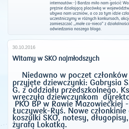
internautów:-) Bardzo miło nam gościć Wa
prężnie działającą placówką w województwi
ubywa nam uczniów, a co za tym idzie czł
uczestniczymy w różnych konkursach, akcj
zamieszczać ,,małe co-nieco" z działalnoś
odwiedzania naszego bloga.
30.10.2016
Witamy w SKO najmłodszych
Niedawno w poczet członków
przyjęte dziewczynki: Gabrysia 
G. z oddziału przedszkolnego. K
wręczyła
dziewczynkom dyrekto
PKO BP w Rawie Mazowieckiej -
Łuczywek-Ryś. Nowe członkinie 
koszulki SKO,
notesy, długopisy,
żyrafą Lokatką.