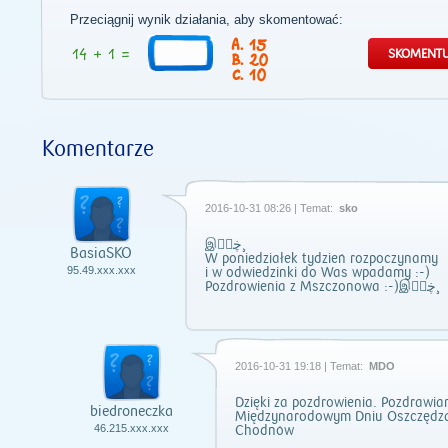
Przeciągnij wynik działania, aby skomentować:
15
20
10
Komentarze
2016-10-31 08:26 | Temat:
sko
இڿڰۣ¸
BasiaSKO
W poniedziałek tydzień rozpoczynamy
95.49.xxx.xxx
i w odwiedzinki do Was wpadamy :-)
Pozdrowienia z Mszczonowa :-)இڿڰۣ¸
2016-10-31 19:18 | Temat:
MDO
Dzięki za pozdrowienia. Pozdrawia
biedroneczka
Międzynarodowym Dniu Oszczędzan
Chodnów
46.215.xxx.xxx