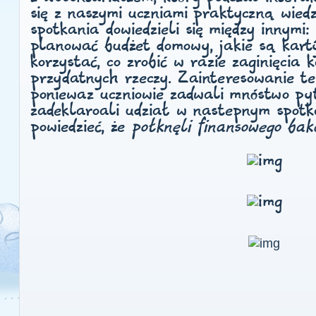
się z naszymi uczniami praktyczną wied
spotkania dowiedzieli się między innymi: 
planować budżet domowy, jakie są karty
korzystać, co zrobić w razie zaginięcia 
przydatnych rzeczy. Zainteresowanie t
poniewaz uczniowie zadwali mnóstwo py
zadeklaroali udział w nastepnym spotk
powiedzieć, że
połknęli finansowego bak