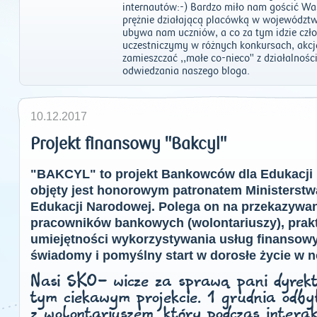
internautów:-) Bardzo miło nam gościć Wa
prężnie działającą placówką w województwi
ubywa nam uczniów, a co za tym idzie czł
uczestniczymy w różnych konkursach, akcj
zamieszczać ,,małe co-nieco" z działalnoś
odwiedzania naszego bloga.
10.12.2017
Projekt finansowy "Bakcyl"
"BAKCYL" to projekt Bankowców dla Edukacji 
objęty jest honorowym patronatem Ministerstw
Edukacji Narodowej. Polega on na przekazywan
pracowników bankowych (wolontariuszy), prakt
umiejętności wykorzystywania usług finansowyc
świadomy i pomyślny start w dorosłe życie w
Nasi SKO- wicze za sprawą pani dyrekt
tym ciekawym projekcie. 1 grudnia odby
z wolontariuszem, który podczas interak