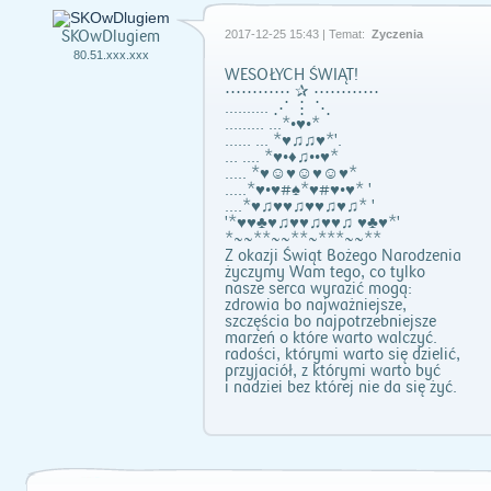
SKOwDlugiem
2017-12-25 15:43 | Temat:
Życzenia
80.51.xxx.xxx
WESOŁYCH ŚWIĄT!
⋯⋯⋯⋯ ✰ ⋯⋯⋯⋯
.......... ⋰ ⋮ ⋱
……… ...*•♥•*
…… ... *♥♫♫♥*'.
… .... *♥•♦♫••♥*
..... *♥☺♥☺♥☺♥*
.....*♥•♥#♠*♥#♥•♥* '
....*♥♫♥♥♫♥♥♫♥♫* '
'*♥♥♣♥♫♥♥♫♥♥♫ ♥♣♥*'
*~~**~~**~***~~**
Z okazji Świąt Bożego Narodzenia
życzymy Wam tego, co tylko
nasze serca wyrazić mogą:
zdrowia bo najważniejsze,
szczęścia bo najpotrzebniejsze
marzeń o które warto walczyć.
radości, którymi warto się dzielić,
przyjaciół, z którymi warto być
i nadziei bez której nie da się żyć.