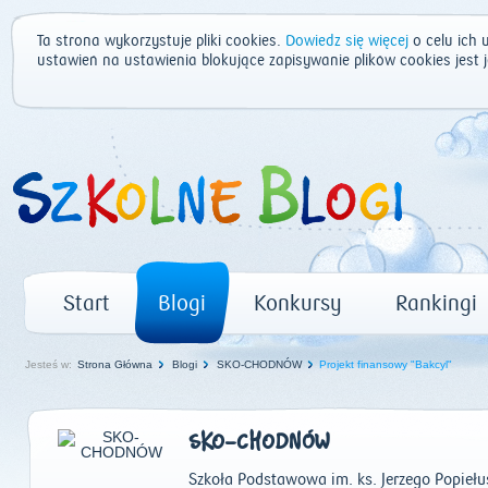
Ta strona wykorzystuje pliki cookies.
Dowiedz się więcej
o celu ich 
ustawień na ustawienia blokujące zapisywanie plików cookies jest
Start
Blogi
Konkursy
Rankingi
Jesteś w:
Strona Główna
Blogi
SKO-CHODNÓW
Projekt finansowy "Bakcyl"
SKO-CHODNÓW
Szkoła Podstawowa im. ks. Jerzego Popieł