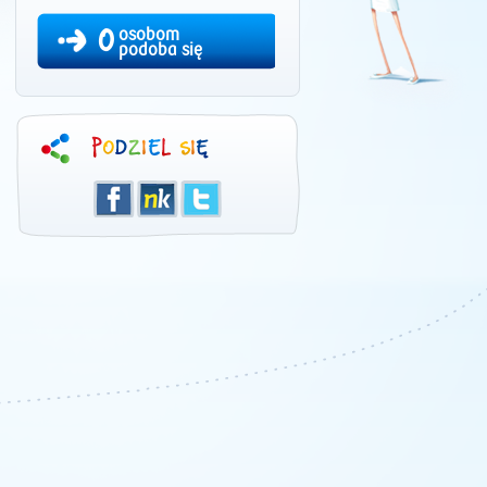
0
osobom
podoba się