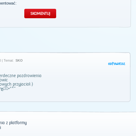
mentować:
0 | Temat:
SKO
ODPOWIEDZ
ڰۣڿ♥• Serdeczne pozdrowienia
ojkowic
gowych przyjaciół:)
»̯̆✿ ˜”*°•ڰۣڿ♥ڰۣڿ•°*”
ia z platformy
i