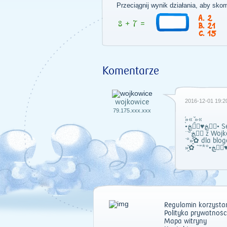
Przeciągnij wynik działania, aby sko
2
21
15
Komentarze
wojkowice
2016-12-01 19:2
79.175.xxx.xxx
»̯̆« »̯̆«
•ڰۣڿ
``°ڰۣڿ z W
`°»̯̆✿ dla blo
Regulamin korzystan
Polityka prywatnośc
Mapa witryny