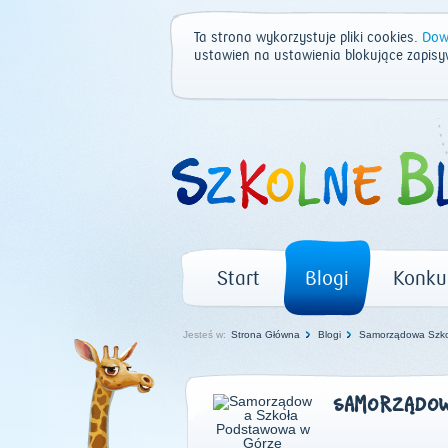
Ta strona wykorzystuje pliki cookies.
Dowi
ustawień na ustawienia blokujące zapisy
Start
Blogi
Konku
Jesteś w:
Strona Główna
Blogi
Samorządowa Szko
SAMORZĄDOW