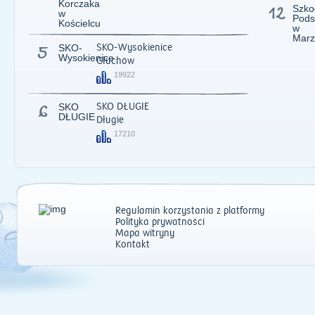
Korczaka
12
Szko
w
Pods
Kościelcu
w
Marz
5
SKO-
SKO-Wysokienice
Wysokienice
Głuchów
19922
6
SKO
SKO DŁUGIE
DŁUGIE
Długie
17210
Regulamin korzystania z platformy
Polityka prywatności
Mapa witryny
Kontakt