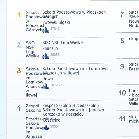
1
Szkoła
Szkoła Podstawowa w Płóczkach
7
SKO
Podstawowa
Górnych
Siód
w
Now
Lwówek Śląski
Płóczkach
Rud
37041
Górnych
8
skop
2
SKO
SKO NSP Ługi Wielkie
NSP
Zbuczyn
Ługi
36055
Wielkie
9
SKO
3
Szkoła
Szkoła Podstawowa im. Lotników
Brze
Podstawowa
Alianckich w Iłowej
im.
Iłowa
Lotników
28725
Alianckich
w
10
bank
Iłowej
- blo
2011
|
2012
|
2
SKO
Wilk
4
Zespół
Zespół Szkolno -Przedszkolny
Szkolno
Szkoła Podstawowa im. Janusza
-
Korczaka w Kościelcu
11
sko-
Przedszkolny
Kościelec
mich
Szkoła
20354
Podstawowa
im.
Janusza