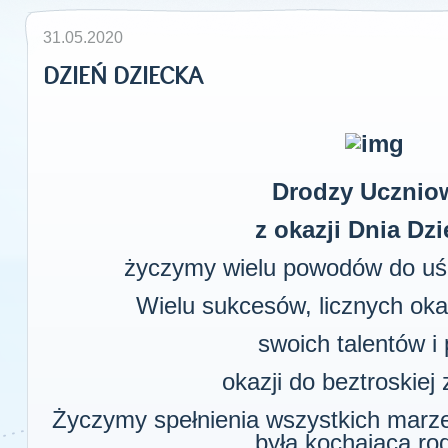
31.05.2020
DZIEŃ DZIECKA
Drodzy Ucznio
z okazji Dnia Dz
życzymy wielu powodów do uśm
Wielu sukcesów, licznych okaz
swoich talentów i p
okazji do beztroskiej
Życzymy spełnienia wszystkich marz
była kochająca ro