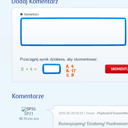
Dodaj Komentarz
Komentarz
Przeciągnij wynik działania, aby skomentować:
4
17
9
Komentarze
SP31
2025-05-28 00:28 | Temat:
#TydzieńZTestemWi
89.70.xxx.xxx
Rozwiązujemy! Działamy! Pozdrawia