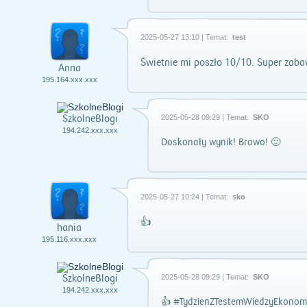
2025-05-27 13:10 | Temat:
test
Świetnie mi poszło 10/10. Super zaba
Anna
195.164.xxx.xxx
SzkolneBlogi
2025-05-28 09:29 | Temat:
SKO
194.242.xxx.xxx
Doskonały wynik! Brawo! 🙂
2025-05-27 10:24 | Temat:
sko
👍
hania
195.116.xxx.xxx
SzkolneBlogi
2025-05-28 09:29 | Temat:
SKO
194.242.xxx.xxx
👍 #TydzieńZTestemWiedzyEkonomi