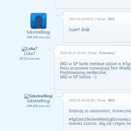
2025-05-28 09:27 | Temat:
SKO
Super! 👍😃
SzkolneBlogi
194.242.xxx.xxx
Lidia7
2025-05-27 20:43 | Temat:
Polecamy!
83.23.xxx.xxx
SKO w SP Sarbi melduje udział w #T
Nasi uczniowie rozwiązują Test Wiedz
Pozdrawiamy serdecznie,
SKO w SP Sarbia :-)
SzkolneBlogi
2025-05-28 09:28 | Temat:
SKO
194.242.xxx.xxx
Dziękuję za wiadomość. Koniecznie
#TydzieńZTestemWiedzyEkonomiczne
również szansa, aby się czegoś n