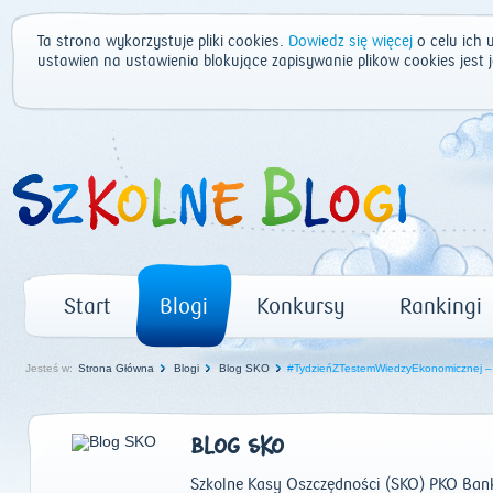
Ta strona wykorzystuje pliki cookies.
Dowiedz się więcej
o celu ich 
ustawień na ustawienia blokujące zapisywanie plików cookies jest
Start
Blogi
Konkursy
Rankingi
Jesteś w:
Strona Główna
Blogi
Blog SKO
#TydzieńZTestemWiedzyEkonomicznej – 
BLOG SKO
Szkolne Kasy Oszczędności (SKO) PKO Banku