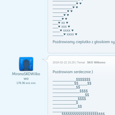
_____________♥ ♥
___________♥ ♥
________♥ ♥
______♥ ♥
_____♥ ♥
___♥ xx ♥
___♥ xxx ♥
____♥ xxxx ♥
______♥ xxxx ♥
Pozdrawiamy cieplutko z głosikiem sy
2018-02-22 15:29 | Temat:
SKO Wilkowo
Pozdrawiam serdecznie:)
MironaSKOWilko
wo
_____________$$$$$$$
____________$$_____$$
178.36.xxx.xxx
_____________$$
_______________$$$$
__________________$$
______________$$$$
_____________$
______________$$
_________________________
_____$$$$$$$$$$$$$$$$$$$$$