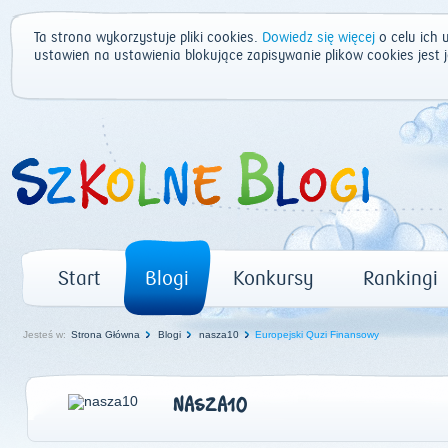
Ta strona wykorzystuje pliki cookies.
Dowiedz się więcej
o celu ich 
ustawień na ustawienia blokujące zapisywanie plików cookies jest
Start
Blogi
Konkursy
Rankingi
Jesteś w:
Strona Główna
Blogi
nasza10
Europejski Quzi Finansowy
NASZA10