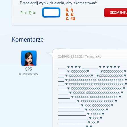
Przeciągnij wynik działania, aby skomentować:
4
6
13
Komentarze
2018-02-22 15:31 | Temat:
sko
____ ♥ ♥ ♥ ♥ ________ ♥ ♥ ♥ ♥ ♥ ♥
SP5
____ ♥ xxxxxxxx♥ _____♥xxxxxxxxxx ♥
83.29.xxx.xxx
___ ♥ xxxxxxxxxxx♥ _♥xxxxxxxxxxxx ♥
___ ♥ xxxxxxxxxxxxxx xxxxxxxxxxxxx 
___ ♥ xxxxxxxxxxxx xxxxxxxxxxxxxxx 
____ ♥ xxxxxxxxxxxxxxx xxxxxxxxxx ♥
_____ ♥ xxxxxx xxxxxxxxxxxxxxxxx ♥
______ ♥ xxxxxxx xxxxxxxxxxxxxx ♥
_________ ♥ xxxxxxxxxxx xxxxx ♥
___________ ♥ xxx xxxxxxxxx ♥
_____________ ♥ xxxxxxxx ♥
______________ ♥ xxxxx ♥
_______________ ♥ xxx ♥
_______________♥ xx ♥
______________♥ ♥