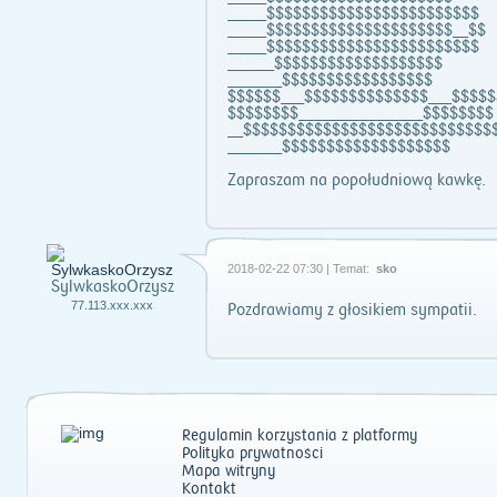
_____$$$$$$$$$$$$$$$$$$$$$$$$
_____$$$$$$$$$$$$$$$$$$$$$__$$
_____$$$$$$$$$$$$$$$$$$$$$$$$
______$$$$$$$$$$$$$$$$$$$
_______$$$$$$$$$$$$$$$$$
$$$$$$___$$$$$$$$$$$$$$___$$$$$
$$$$$$$$________________$$$$$$$$
__$$$$$$$$$$$$$$$$$$$$$$$$$$$$
_______$$$$$$$$$$$$$$$$$$$
Zapraszam na popołudniową kawkę.
2018-02-22 07:30 | Temat:
sko
SylwkaskoOrzysz
77.113.xxx.xxx
Pozdrawiamy z głosikiem sympatii.
Regulamin korzystania z platformy
Polityka prywatności
Mapa witryny
Kontakt