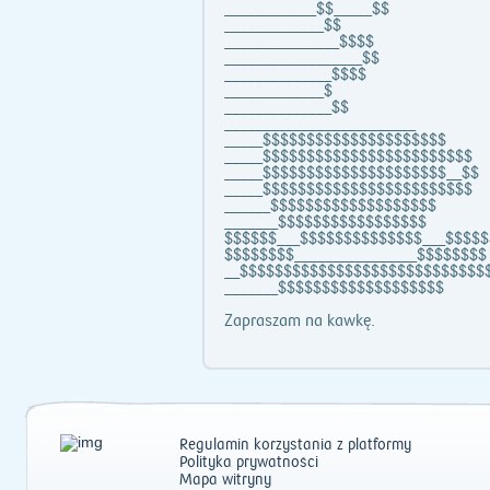
____________$$_____$$
_____________$$
_______________$$$$
__________________$$
______________$$$$
_____________$
______________$$
_________________________
_____$$$$$$$$$$$$$$$$$$$$$
_____$$$$$$$$$$$$$$$$$$$$$$$$
_____$$$$$$$$$$$$$$$$$$$$$__$$
_____$$$$$$$$$$$$$$$$$$$$$$$$
______$$$$$$$$$$$$$$$$$$$
_______$$$$$$$$$$$$$$$$$
$$$$$$___$$$$$$$$$$$$$$___$$$$$
$$$$$$$$________________$$$$$$$$
__$$$$$$$$$$$$$$$$$$$$$$$$$$$$
_______$$$$$$$$$$$$$$$$$$$
Zapraszam na kawkę.
Regulamin korzystania z platformy
Polityka prywatności
Mapa witryny