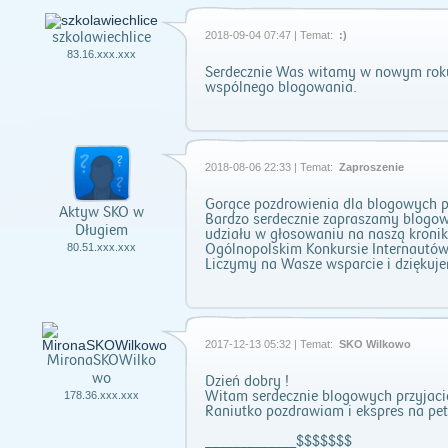
szkolawiechlice
2018-09-04 07:47 | Temat:
:)
83.16.xxx.xxx
Serdecznie Was witamy w nowym roku
wspólnego blogowania.
2018-08-06 22:33 | Temat:
Zaproszenie
Gorące pozdrowienia dla blogowych prz
Aktyw SKO w
Bardzo serdecznie zapraszamy blogowi
Długiem
udziału w głosowaniu na naszą kroni
Ogólnopolskim Konkursie Internautów
80.51.xxx.xxx
Liczymy na Wasze wsparcie i dziękuj
2017-12-13 05:32 | Temat:
SKO Wilkowo
MironaSKOWilko
wo
Dzień dobry !
Witam serdecznie blogowych przyjació
178.36.xxx.xxx
Raniutko pozdrawiam i ekspres na pet
_____________$$$$$$$