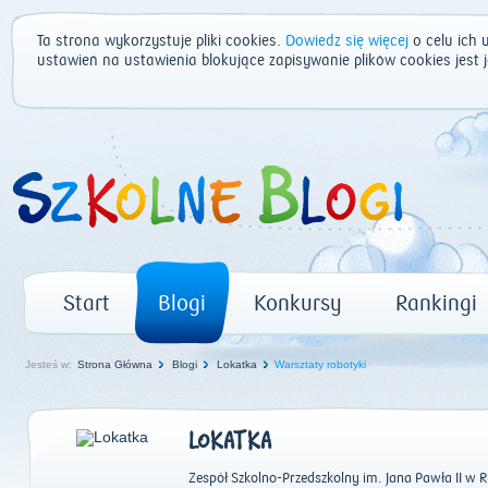
Ta strona wykorzystuje pliki cookies.
Dowiedz się więcej
o celu ich 
ustawień na ustawienia blokujące zapisywanie plików cookies jest
Start
Blogi
Konkursy
Rankingi
Jesteś w:
Strona Główna
Blogi
Lokatka
Warsztaty robotyki
LOKATKA
Zespół Szkolno-Przedszkolny im. Jana Pawła II w 