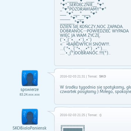
*♥*_____*♥* ____ *♥*
*♥*_SERDECZNIE__*♥*
_*♥*POZDRAWIAMY*♥*
___*♥*___*____*♥*
_____*♥*___*♥*
_______*♥*♥
DZIEŃ SIĘ KOŃCZY,NOC ZAPADA.
DOBRANOC--POWIEDZIEĆ WYPADA
WIĘC JA WAM ŻYCZĘ.
(´`•.¸(``•.¸ ¸.•`´)¸.•`´)
«´¨ •BAJKOWYCH SNÓW!!!.
...(`*•.¸ (`*•.¸ ¸.•*´) ¸.•*´)....
....`•.¸(*)DOBRANOC.!!!(*)..
2016-02-03 21:31 | Temat:
SKO
W środku tygodnia się spotykamy, gł
spswierze
czwartek posyłamy:) Miłego, spokojne
83.24.xxx.xxx
2016-02-03 21:25 | Temat:
:)
╔══════╗
SKOBialaPaniensk
║▓▓▓▓▓▓║