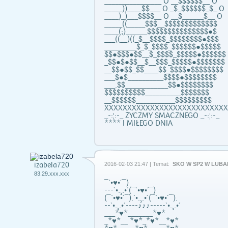
________________ O __$$$$$$__ O
_____))____$$___ O _$_$$$$$$_$_ O
____)_)___$$$$__ O __$______$__ O
_____((_____$$$__$$$$$$$$$$$$$
____(;)______$$$$$$$$$$$$$$$●$
___((__)((_$__$$$$_$$$$$$$$●$$$
_________$_$_$$$$_$$$$$$●$$$$$
$$●$$$●$$__$_$$$$_$$$$$●$$$$$$
_$$●$●$$__$__$$$_$$$$$●$$$$$$$
__$$●$$_$$____$$_$$$$●$$$$$$$$
___$●$__________$$$$●$$$$$$$$
___.$$____________$$●$$$$$$$$
$$$$$$$$$$__________$$$$$$$
__$$$$$$___________$$$$$$$$$
XXXXXXXXXXXXXXXXXXXXXXXXXXX
_-:¦:-_ ŻYCZMY SMACZNEGO _-:¦:-_
**** I MIŁEGO DNIA
izabela720
2016-02-03 21:47 | Temat:
SKO W SP2 W LUBA
83.29.xxx.xxx
¯`•♥•´¯)
---`•.¸.•´(¯`•♥•´¯)
(¯`•♥•´¯).`•.¸.•´(¯`•♥•´¯).
--`•.¸.•´----♪♪♪-----`•.¸.•´
___*♥*_______*♥*
_*♥*__ *♥*_*♥*__*♥*