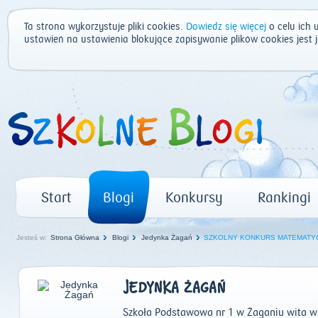
Ta strona wykorzystuje pliki cookies.
Dowiedz się więcej
o celu ich 
ustawień na ustawienia blokujące zapisywanie plików cookies jest
Start
Blogi
Konkursy
Rankingi
Jesteś w:
Strona Główna
Blogi
Jedynka Żagań
SZKOLNY KONKURS MATEMATY
JEDYNKA ŻAGAŃ
Szkoła Podstawowa nr 1 w Żaganiu wita w