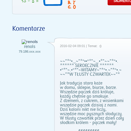
7
0
Komentarze
renols
2016-02-04 09:01 | Temat:
:)
79.186.xxx.xxx
~~”*°•._~”*°••°*”~_.•*”~~”*°•.
****** SERDECZNIE ******
•°*”~.•°*”~WITAMY~”*°•.~”*°•.~
~~”*W TŁUSTY CZWARTEK~~”*
Jak tradycja stara każe
w domu, sklepie, biurze, barze.
Wszędzie pączek dziś króluje,
każdy chętnie go smakuje.
Z dżemem, z cukrem, z wisienkami
wszędzie pączek dzisiaj z nami.
Dziś kalorii nikt nie liczy,
wszędzie moc pysznych słodyczy.
W tłusty czwartek przez dzień cały
słodkim królem - pączek mały!