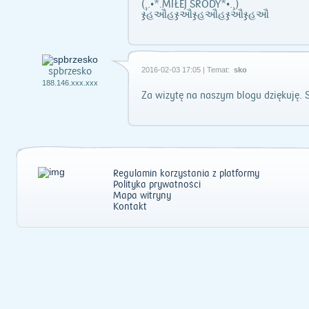
(¸.•*.MIŁEJ ŚRODY*•.¸)
ჯહઔહჯઔჯહઔહჯઔჯહઔ
spbrzesko
2016-02-03 17:05 | Temat:
sko
188.146.xxx.xxx
Za wizytę na naszym blogu dziękuję. 
Regulamin korzystania z platformy
Polityka prywatności
Mapa witryny
Kontakt