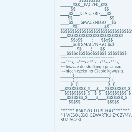
_________$$$$$$$$$
______$$$__PĄCZEK_$$$
_____$$______________$$_
____$$___DLA CIEBIE___$$
___ $$__________________$$
____$$___ SMACZNEGO __$$
______$$_____________$$
$$$$$$$$$$$$$$$$$$$$$$$$$$$$$$
___$$$$$$$$$$$$$$$$$$$$$$$$
_____$$o$$____ ¦____$$o$$
______$o$ SMACZNEGO $o$
________$$____ ¦____$$
___$$$$o$$$$$o$$$$$$ $$$$$$$$
=======================
~~”*°•._~”*°••°*”~_.•*”~~”*°•.
~~Jeszcze do słodkiego pączusia,
~~niech czeka na Ciebie kawusia.
______(_________________(
______)_(_______________)_(
_____((_))______________((_))
__$$$$$$$$$_$___$___$$$$$$$$$_$
__$$$$$$$$$_$__$_$__$$$$$$$$$_$
___$$$$$$$_$____$____$$$$$$$_$
____$$$$$_____________$$$$$
=======================
****** BARDZO TŁUSTEGO*******
* I WESOŁEGO CZWARTKU ŻYCZYMY:
BUZIACZKI