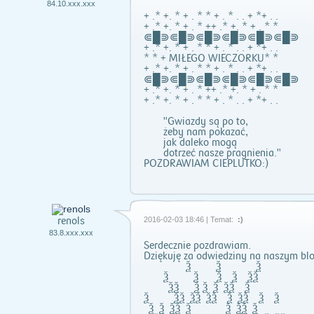
84.10.xxx.xxx
+ .* +. * + . * * + . * . . + *+ . .
+ .* +. * + . * ++ .* +. * + . * *
⋐█⋑⋐█⋑⋐█⋑⋐█⋑⋐█⋑⋐█⋑
+ .* +. * + . * * + . * . . + *+ . .
* * + MIŁEGO WIECZORKU* *
+ .* +. * + . * * + . * . . + *+ . .
⋐█⋑⋐█⋑⋐█⋑⋐█⋑⋐█⋑⋐█⋑
+ .* +. * + . * ++ .* +. * + . * *
+ .* +. * + . * * + . * . . + *+ . .
"Gwiazdy są po to,
żeby nam pokazać,
jak daleko mogą
dotrzeć nasze pragnienia."
POZDRAWIAM CIEPLUTKO:)
renols
2016-02-03 18:46 | Temat:
:)
83.8.xxx.xxx
Serdecznie pozdrawiam.
Dziękuję za odwiedziny na naszym blo
Ѯ Ѯ Ѯ
Ѯ Ѯ Ѯ Ѯ ѮѮ
ѮѮ Ѯ Ѯ Ѯ ѮѮ Ѯ
Ѯ ѮѮ ѮѮ ѮѮ Ѯ ѮѮ Ѯ Ѯ
Ѯ Ѯ ѮѮ Ѯ Ѯ ѮѮ Ѯ