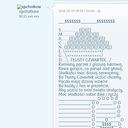
spchotkow
2016-02-04 08:26 | Temat:
:))
83.21.xxx.xxx
___$$$$$$$________$$$$$$$$
S................(▒)(▒)
M...........(▒)(▒)(▒)(▒)
A.......(▒)(▒)(▒)(▒)(▒)(▒)
C.....(▒)(▒)(▒)(▒)(▒)(▒)(▒)
N..(▒)(▒)(▒)(▒)(▒)(▒)(▒)(▒)
E..\================/
G...\===============/
O....\..TŁUSTY CZWARTEK.../
Rumiany pączek z glazurą lukrową,
Kawa gorąca, co paruje nad głową,
Słodkości moc dzisiaj serwujemy,
Bo Tłusty Czwartek uczcić chcemy.
Pączki mają dzisiaj wzięcie.
Bo każdy z nas w prezencie,
Aby uczcić to mini święto słodyczy,
Moc słodkości sobie daje i życzy.
___________________ O O O O O
________________ O O ______ O O
________________ O __________ O
________________ O __________ O
________________ O __________ O
________________ O ____ O _____ O
________________ O ___$$$$___ O