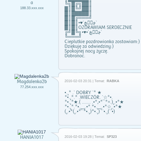
a
╚╗▓╔╗▓▓║
▓║▓╚╝▓▓║
188.33.xxx.xxx
▓║▓▓▓▓▓║
▓║▓╔═══╝
▓║▓║•♥`ڿڰۣڿ`
▓║▓║OZDRAWIAM SERDECZNIE
╔╝▓╚╗•♥•`ڿڰۣڿ`
╚═══╝
Cieplutkie pozdrowionka zostawiam:)
Dziękuję za odwiedziny:)
Spokojnej nocy życzę.
Dobranoc.
Magdalenka2b
2016-02-03 20:31 | Temat:
RABKA
77.254.xxx.xxx
•.¸* .` DOBRY `* ★
*•.¸*.* .WIECZÓR. `☆*•.
*•.¸*★.( ……. .•*,•*¯*×.)¸.•*★
*•.¸*.*•.¸_¸.•*.*•.¸_¸.•*☆¸.•*★
(¸.•*(¸.•*´`*•.¸)*•.¸) ´`•.¸(``•)
HANIA1017
2016-02-03 19:28 | Temat:
SP323