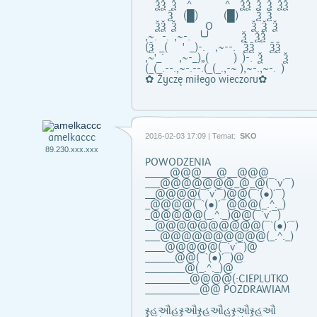
ѮѮ Ѯ ^ ^ ѮѮ Ѯ Ѯ ѮѮ
Ѯ (█) (█) Ѯ Ѯ
ѮѮ Ѯ O Ѯ Ѯ Ѯ
,~. -. ,~-. ╰╯ Ѯ ѮѮ
(Ѯ _( ' _)-. ,~--. ѮѮ ѮѮ
,~'_` ,~-_)„( ) )-. Ѯ Ѯ
(_(_.--.,~-.--.(_(_.,-~ ),~-.,~-. )
✿ Życzę miłego wieczoru✿
amelkaccc
2016-02-03 17:09 | Temat:
SKO
89.230.xxx.xxx
POWODZENIA
_____@@@___@__@@@
___@@@@@@@_@_@(¯`v´¯)
__@@@@(¯`v´¯)@@(¯`(●)´¯)
_@@@@(¯`(●)´¯@@@(_.^._)
_@@@@@(_.^._)@@(¯`v´¯)
__@@@@@@@@@@(¯`(●)´¯)
___@@@@@@@@@@(_.^._)
____@@@@@(¯`v´¯)@
______@@(¯`(●)´¯)@
________@(_.^._)@
_________@@@@(:CIEPLUTKO
___________@@ POZDRAWIAM
ჯહઔહჯઔჯહઔહჯઔჯહઔ