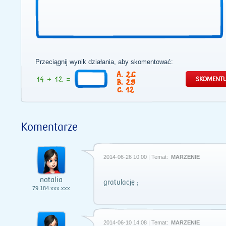
Przeciągnij wynik działania, aby skomentować:
26
29
12
Komentarze
2014-06-26 10:00 | Temat:
MARZENIE
natalia
gratulację ;
79.184.xxx.xxx
2014-06-10 14:08 | Temat:
MARZENIE