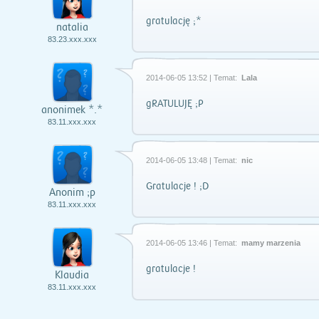
gratulację ;*
natalia
83.23.xxx.xxx
2014-06-05 13:52 | Temat:
Lala
gRATULUJĘ ;P
anonimek *.*
83.11.xxx.xxx
2014-06-05 13:48 | Temat:
nic
Gratulacje ! ;D
Anonim ;p
83.11.xxx.xxx
2014-06-05 13:46 | Temat:
mamy marzenia
gratulacje !
Klaudia
83.11.xxx.xxx