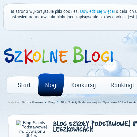
Ta strona wykorzystuje pliki cookies.
Dowiedz się więcej
o celu ich 
ustawień na ustawienia blokujące zapisywanie plików cookies jest
Start
Blogi
Konkursy
Rankingi
Jesteś w:
Strona Główna
Blogi
Blog Szkoły Podstawowej im. Dywizjonu 301 w Leszk
BLOG SZKOŁY PODSTAWOWEJ IM
LESZKOWICACH