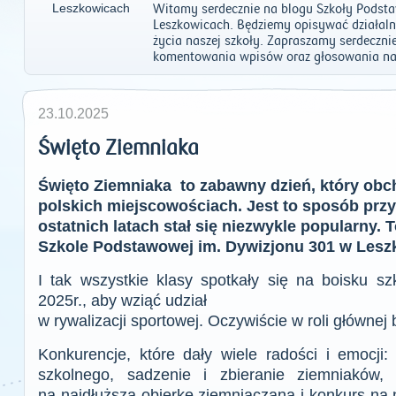
Witamy serdecznie na blogu Szkoły Podst
Leszkowicach. Będziemy opisywać działalno
życia naszej szkoły. Zapraszamy serdeczni
komentowania wpisów oraz głosowania na
23.10.2025
Święto Ziemniaka
Święto Ziemniaka to zabawny dzień, który obc
polskich miejscowościach. Jest to sposób przyw
ostatnich latach stał się niezwykle popularny.
Szkole Podstawowej im. Dywizjonu 301 w Leszko
I tak wszystkie klasy spotkały się na boisku s
2025r., aby wziąć udział
w rywalizacji sportowej. Oczywiście w roli głównej 
Konkurencje, które dały wiele radości i emocji:
szkolnego, sadzenie i zbieranie ziemniaków,
na najdłuższą obierkę ziemniaczaną i konkurs na 