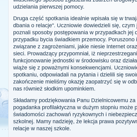
udzielania pierwszej pomocy.
Druga część spotkania idealnie wpisała się w trwa
dbania o relacje". Uczniowie dowiedzieli się, czym 
poznali sposoby postępowania w przypadkach jej 
przypadku bycia świadkiem przemocy. Poruszono i
związane z zagrożeniami, jakie niesie Internet or
sieci. Prowadzący przypomniał, iż nieprzestrzegan
funkcjonowanie jednostki w środowisku oraz dział
wiąże się z poważnymi konsekwencjami. Uczniowie
spotkaniu, odpowiadali na pytania i dzielili się sw
zakończenie mieliśmy okazję zaopatrzyć się w odbl
nas również słodkim upominkiem.
Składamy podziękowania Panu Dzielnicowemu za 
pogadanka profilaktyczna w dużym stopniu może p
świadomości zachowań ryzykownych i niebezpieczn
szkolnej. Mamy nadzieję, że lekcja prawa pozytyw
relacje w naszej szkole.