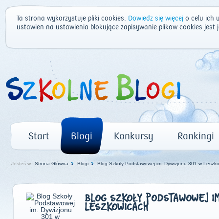
Ta strona wykorzystuje pliki cookies.
Dowiedz się więcej
o celu ich 
ustawień na ustawienia blokujące zapisywanie plików cookies jest
Start
Blogi
Konkursy
Rankingi
Jesteś w:
Strona Główna
Blogi
Blog Szkoły Podstawowej im. Dywizjonu 301 w Leszk
BLOG SZKOŁY PODSTAWOWEJ IM
LESZKOWICACH