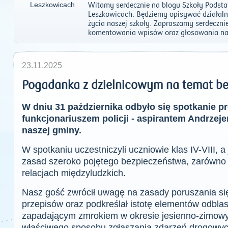
Witamy serdecznie na blogu Szkoły Podst
Leszkowicach. Będziemy opisywać działalno
życia naszej szkoły. Zapraszamy serdeczni
komentowania wpisów oraz głosowania na
23.11.2025
Pogadanka z dzielnicowym na temat b
W dniu 31 października odbyło się spotkanie p
funkcjonariuszem policji - aspirantem Andrzej
naszej gminy.
W spotkaniu uczestniczyli uczniowie klas IV-VIII, 
zasad szeroko pojętego bezpieczeństwa, zarówno 
relacjach międzyludzkich.
Nasz gość zwrócił uwagę na zasady poruszania si
przepisów oraz podkreślał istotę elementów odbl
zapadającym zmrokiem w okresie jesienno-zimowy
właściwego sposobu zgłaszania zdarzeń drogowy