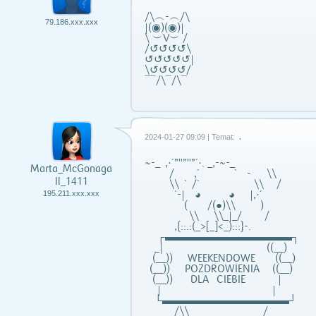
/\︵-︵/\
79.186.xxx.xxx
|(◉)(◉)|
\ ︶V︶ /
/↺↺↺↺\
↺↺↺↺↺|
\↺↺↺↺/
¯¯/\¯/\¯
2024-01-27 09:09 | Temat:
.
~-_ ,·´”"”"”´·. _,-~-_
Marta_McGonaga
/ ,´ ` - \\
ll_1411
\\ ` /` \\ /
`-| ◕ ◕ |,·´
195.211.xxx.xxx
( /(●)\\ )
\\ \\_|_/ /
,{::.:(_>[_]<_):::}-.
┌▬▬▬▬▬▬▬▬▬▬▬▬┐
_| ((__)
(__)) WEEKENDOWE ((__)
(__)) POZDROWIENIA ((__)
(__)) DLA CIEBIE |
| |
└▬▬▬▬▬▬▬▬▬▬▬▬┘
/\\ /