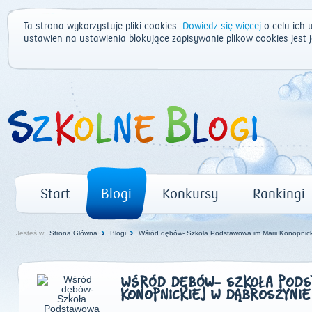
Ta strona wykorzystuje pliki cookies.
Dowiedz się więcej
o celu ich 
ustawień na ustawienia blokujące zapisywanie plików cookies jest
Start
Blogi
Konkursy
Rankingi
Jesteś w:
Strona Główna
Blogi
Wśród dębów- Szkoła Podstawowa im.Marii Konopnick
WŚRÓD DĘBÓW- SZKOŁA PODST
KONOPNICKIEJ W DĄBROSZYNIE