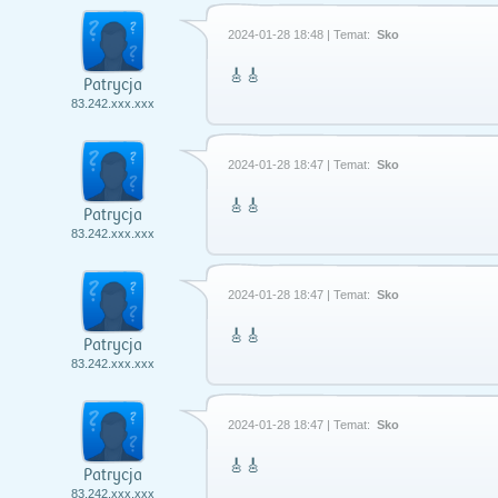
2024-01-28 18:48 | Temat:
Sko
🎸🎸
Patrycja
83.242.xxx.xxx
2024-01-28 18:47 | Temat:
Sko
🎸🎸
Patrycja
83.242.xxx.xxx
2024-01-28 18:47 | Temat:
Sko
🎸🎸
Patrycja
83.242.xxx.xxx
2024-01-28 18:47 | Temat:
Sko
🎸🎸
Patrycja
83.242.xxx.xxx