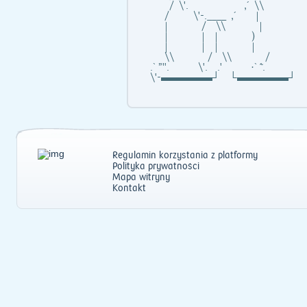
/ \'. ,´ \\
/ \'-.____ ,´ |
| / \\ |
| | | )
| | | |
\\ / \\ /
.` ”". \'. .' ·` ̃´.
\'-▬▬▬▬▬┘ └▬▬▬▬▬┘
Regulamin korzystania z platformy
Polityka prywatności
Mapa witryny
Kontakt