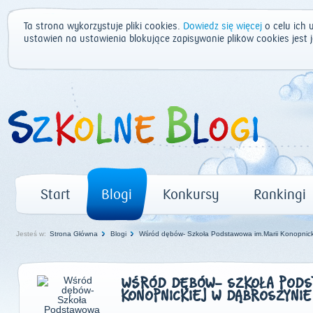
Ta strona wykorzystuje pliki cookies.
Dowiedz się więcej
o celu ich 
ustawień na ustawienia blokujące zapisywanie plików cookies jest
Start
Blogi
Konkursy
Rankingi
Jesteś w:
Strona Główna
Blogi
Wśród dębów- Szkoła Podstawowa im.Marii Konopnick
WŚRÓD DĘBÓW- SZKOŁA PODST
KONOPNICKIEJ W DĄBROSZYNIE