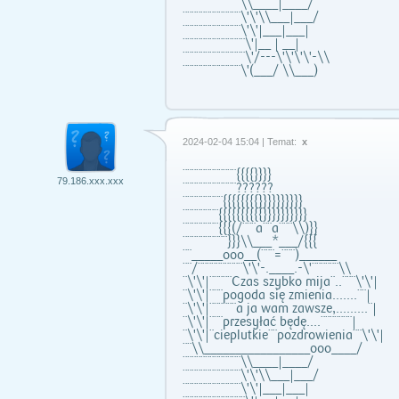
¨¨¨¨¨¨¨¨¨¨¨¨¨\\____|____/
¨¨¨¨¨¨¨¨¨¨¨¨¨\'\'\\___|___/
¨¨¨¨¨¨¨¨¨¨¨¨¨\'\'|___|___|
¨¨¨¨¨¨¨¨¨¨¨¨¨¨\'|__ | __|
¨¨¨¨¨¨¨¨¨¨¨¨¨¨\'/---\'\'\'\'-\\
¨¨¨¨¨¨¨¨¨¨¨¨¨\'(___/ \\___)
2024-02-04 15:04 | Temat:
x
¨¨¨¨¨¨¨¨¨¨¨¨{{{{}}}}
79.186.xxx.xxx
¨¨¨¨¨¨¨¨¨¨¨¨??????
¨¨¨¨¨¨¨¨¨{{{{{{{{}}}}}}}}}}
¨¨¨¨¨¨¨¨{{{{{{{{{{}}}}}}}}}}
¨¨¨¨¨¨¨¨{{{(/¨¨¨a¨¨a¨¨¨\\)}}
¨¨¨¨¨¨¨¨¨¨}}}\\___*___/{{{
¨¨_____ooo__(¨¨¨=¨¨¨)______
¨¨/¨¨¨¨¨¨¨¨¨¨\'\'-.____.-\'¨¨¨¨¨¨\\
¨\'\'|¨¨¨¨¨Czas szybko mija¨..¨¨¨\'\'|
¨\'\'|¨¨¨pogoda się zmienia.......¨¨|
¨\'\'|¨¨¨¨¨¨a ja wam zawsze,.........¨|
¨\'\'|¨¨¨przesyłać będę....¨¨¨¨¨¨¨|
¨\'\'|¨cieplutkie¨¨pozdrowienia¨¨\'\'|
¨¨\\_________________ooo____/
¨¨¨¨¨¨¨¨¨¨¨¨¨\\____|____/
¨¨¨¨¨¨¨¨¨¨¨¨¨\'\'\\___|___/
¨¨¨¨¨¨¨¨¨¨¨¨¨\'\'|___|___|