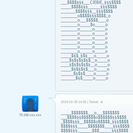
___$$$$§§§___CIEBIE_§§§$$$$
_____$$$$§§§______§§§$$$$
_______$$$$§§§__§§§$$$$
________o$$$$§§§$$$$_o
________o___$$$$$____o
________o_____$o_____o
________o______o_____o
________o______o_____o
________o______o_____o
________o______o_____o
________o______o_____o
________o______o_____o
_____$§$_§$§___o_____o
____$§$§$§$§$__o_____o
____§$§$§$§$§__o_____o
_____$§$§$§$___o_____o
______$§$§$____o_____o
_______$§$_____o_____o
2024-01-30 14:40 | Temat:
x
_____$$$$$$$___o___$$$$$$$
79.186.xxx.xxx
___$$$$§§$$$$$$o$$$$$$§§$$$$
_$$$$§§§__$$$$$o$$$$$_§§§$$$$
$$$$§§§_____$$$$$$$____§§§$$$$
$$$$§§§_______$$$______§§§$$$$