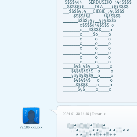
_$$$$§§§___SERDUSZKO_§§§$$$$
__$$$$§§§_____DLA____§§§$$$$
___$$$$§§§___CIEBIE_§§§$$$$
_____$$$$§§§______§§§$$$$
_______$$$$§§§__§§§$$$$
________o$$$$§§§$$$$_o
________o___$$$$$____o
________o_____$o_____o
________o______o_____o
________o______o_____o
________o______o_____o
________o______o_____o
________o______o_____o
________o______o_____o
_____$§$_§$§___o_____o
____$§$§$§$§$__o_____o
____§$§$§$§$§__o_____o
_____$§$§$§$___o_____o
______$§$§$____o_____o
_______$§$_____o_____o
2024-01-30 14:40 | Temat:
x
░░◕░░░░◕░░░◕
79.186.xxx.xxx
░░◕░░░░◕ ◕░░░◕ ◕░░◕ ◕
◕ ◕░░◕ ◕░◕ ◕░◕ ◕