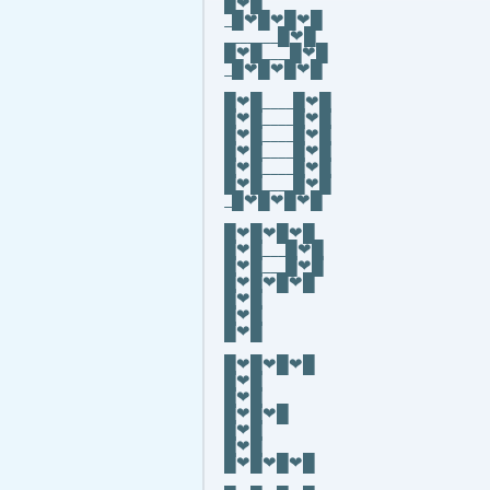
█❤█
_█❤█❤█❤█
_______█❤█
█❤█___ █❤█
_█❤█❤█❤█
█❤█____█❤█
█❤█____█❤█
█❤█____█❤█
█❤█____█❤█
█❤█____█❤█
█❤█____█❤█
_█❤█❤█❤█
█❤█❤█❤█
█❤█___█❤█
█❤█___█❤█
█❤█❤█❤█
█❤█
█❤█
█❤█
█❤█❤█❤█
█❤█
█❤█
█❤█❤█
█❤█
█❤█
█❤█❤█❤█