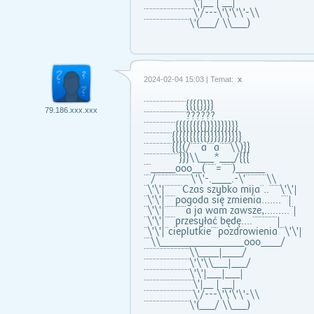
¨¨¨¨¨¨¨¨¨¨¨¨¨¨\'|__ | __|
¨¨¨¨¨¨¨¨¨¨¨¨¨¨\'/---\'\'\'\'-\\
¨¨¨¨¨¨¨¨¨¨¨¨¨\'(___/ \\___)
2024-02-04 15:03 | Temat:
x
¨¨¨¨¨¨¨¨¨¨¨¨{{{{}}}}
79.186.xxx.xxx
¨¨¨¨¨¨¨¨¨¨¨¨??????
¨¨¨¨¨¨¨¨¨{{{{{{{{}}}}}}}}}}
¨¨¨¨¨¨¨¨{{{{{{{{{{}}}}}}}}}}
¨¨¨¨¨¨¨¨{{{(/¨¨¨a¨¨a¨¨¨\\)}}
¨¨¨¨¨¨¨¨¨¨}}}\\___*___/{{{
¨¨_____ooo__(¨¨¨=¨¨¨)______
¨¨/¨¨¨¨¨¨¨¨¨¨\'\'-.____.-\'¨¨¨¨¨¨\\
¨\'\'|¨¨¨¨¨Czas szybko mija¨..¨¨¨\'\'|
¨\'\'|¨¨¨pogoda się zmienia.......¨¨|
¨\'\'|¨¨¨¨¨¨a ja wam zawsze,.........¨|
¨\'\'|¨¨¨przesyłać będę....¨¨¨¨¨¨¨|
¨\'\'|¨cieplutkie¨¨pozdrowienia¨¨\'\'|
¨¨\\_________________ooo____/
¨¨¨¨¨¨¨¨¨¨¨¨¨\\____|____/
¨¨¨¨¨¨¨¨¨¨¨¨¨\'\'\\___|___/
¨¨¨¨¨¨¨¨¨¨¨¨¨\'\'|___|___|
¨¨¨¨¨¨¨¨¨¨¨¨¨¨\'|__ | __|
¨¨¨¨¨¨¨¨¨¨¨¨¨¨\'/---\'\'\'\'-\\
¨¨¨¨¨¨¨¨¨¨¨¨¨\'(___/ \\___)