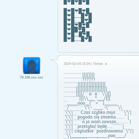
█❤█❤█❤█
█❤█❤█❤█
█❤█___█❤█
█❤█___█❤█
█❤█❤█❤█
█❤██❤█
█❤█__█❤█
█❤█___█❤█
2024-02-04 15:04 | Temat:
x
¨¨¨¨¨¨¨¨¨¨¨¨{{{{}}}}
79.186.xxx.xxx
¨¨¨¨¨¨¨¨¨¨¨¨??????
¨¨¨¨¨¨¨¨¨{{{{{{{{}}}}}}}}}}
¨¨¨¨¨¨¨¨{{{{{{{{{{}}}}}}}}}}
¨¨¨¨¨¨¨¨{{{(/¨¨¨a¨¨a¨¨¨\\)}}
¨¨¨¨¨¨¨¨¨¨}}}\\___*___/{{{
¨¨_____ooo__(¨¨¨=¨¨¨)______
¨¨/¨¨¨¨¨¨¨¨¨¨\'\'-.____.-\'¨¨¨¨¨¨\\
¨\'\'|¨¨¨¨¨Czas szybko mija¨..¨¨¨\'\'|
¨\'\'|¨¨¨pogoda się zmienia.......¨¨|
¨\'\'|¨¨¨¨¨¨a ja wam zawsze,.........¨|
¨\'\'|¨¨¨przesyłać będę....¨¨¨¨¨¨¨|
¨\'\'|¨cieplutkie¨¨pozdrowienia¨¨\'\'|
¨¨\\_________________ooo____/