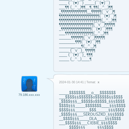
____ (¯`(♥)´¯) _____(¯`(♥)´¯)
___¶¶ (_.^._)¶¶__¶_¶¶(_.^._)¶¶
_¶¶¶¶¶¶¶¶¶¶¶¶¶__¶¶¶¶¶(¯`v´¯)¶
¶¶¶¶¶¶¶¶¶¶¶¶¶¶¶¶¶¶¶¶(¯`(♥)´¯)¶
¶¶¶¶¶¶¶¶¶¶¶¶¶¶¶¶¶¶¶¶¶(_.^._)¶¶
¶¶¶¶¶¶¶¶¶¶¶¶¶¶¶¶¶(¯`v´¯)¶¶¶¶¶
_¶¶¶¶¶¶¶¶¶¶¶¶¶¶¶(¯`(♥)´¯)¶¶¶
___¶¶¶¶¶¶¶¶¶¶¶¶¶¶(_.^._)¶¶
______¶¶¶¶¶¶(¯`v´¯)¶¶¶¶¶
________¶¶¶(¯`(♥)´¯)¶¶
___________¶(_.^._)¶
_____ (¯`v´¯)_ ¶¶¶¶¶
____ (¯`(♥)´¯)_ ¶¶¶
_____ (_.^._)____¶
2024-01-30 14:41 | Temat:
x
_____$$$$$$$___o___$$$$$$$
79.186.xxx.xxx
___$$$$§§$$$$$$o$$$$$$§§$$$$
_$$$$§§§__$$$$$o$$$$$_§§§$$$$
$$$$§§§_____$$$$$$$____§§§$$$$
$$$$§§§_______$$$______§§§$$$$
_$$$$§§§___SERDUSZKO_§§§$$$$
__$$$$§§§_____DLA____§§§$$$$
___$$$$§§§___CIEBIE_§§§$$$$
_____$$$$§§§______§§§$$$$