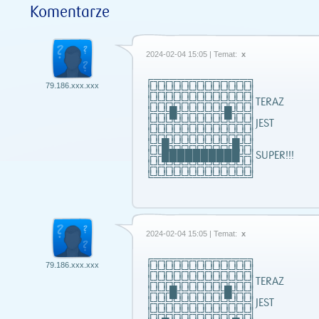
Komentarze
2024-02-04 15:05 | Temat:
x
╔╦╦╦╦╦╦╦╦╦╦╦╦╗
79.186.xxx.xxx
╠╬╬╬╬╬╬╬╬╬╬╬╬╣
╠╬╬╬╬╬╬╬╬╬╬╬╬╣TERAZ
╠╬╬█╬╬╬╬╬╬█╬╬╣
╠╬╬╬╬╬╬╬╬╬╬╬╬╣JEST
╠╬╬╬╬╬╬╬╬╬╬╬╬╣
╠╬█╬╬╬╬╬╬╬╬█╬╣
╠╬██████████╬╣SUPER!!!
╠╬╬╬╬╬╬╬╬╬╬╬╬╣
╚╩╩╩╩╩╩╩╩╩╩╩╩╝
2024-02-04 15:05 | Temat:
x
╔╦╦╦╦╦╦╦╦╦╦╦╦╗
79.186.xxx.xxx
╠╬╬╬╬╬╬╬╬╬╬╬╬╣
╠╬╬╬╬╬╬╬╬╬╬╬╬╣TERAZ
╠╬╬█╬╬╬╬╬╬█╬╬╣
╠╬╬╬╬╬╬╬╬╬╬╬╬╣JEST
╠╬╬╬╬╬╬╬╬╬╬╬╬╣