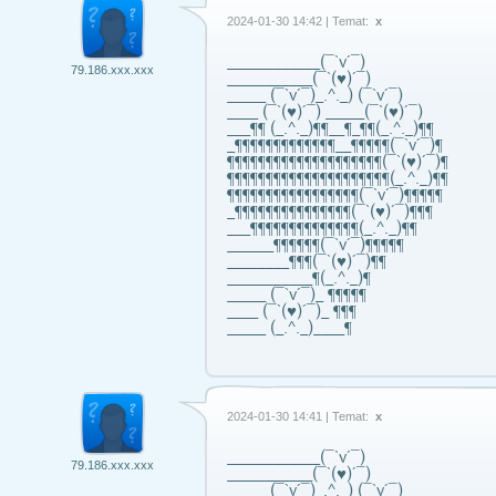
2024-01-30 14:42 | Temat:
x
____________(¯`v´¯)
79.186.xxx.xxx
___________(¯`(♥)´¯)
_____ (¯`v´¯)_.^._) (¯`v´¯)
____ (¯`(♥)´¯) _____(¯`(♥)´¯)
___¶¶ (_.^._)¶¶__¶_¶¶(_.^._)¶¶
_¶¶¶¶¶¶¶¶¶¶¶¶¶__¶¶¶¶¶(¯`v´¯)¶
¶¶¶¶¶¶¶¶¶¶¶¶¶¶¶¶¶¶¶¶(¯`(♥)´¯)¶
¶¶¶¶¶¶¶¶¶¶¶¶¶¶¶¶¶¶¶¶¶(_.^._)¶¶
¶¶¶¶¶¶¶¶¶¶¶¶¶¶¶¶¶(¯`v´¯)¶¶¶¶¶
_¶¶¶¶¶¶¶¶¶¶¶¶¶¶¶(¯`(♥)´¯)¶¶¶
___¶¶¶¶¶¶¶¶¶¶¶¶¶¶(_.^._)¶¶
______¶¶¶¶¶¶(¯`v´¯)¶¶¶¶¶
________¶¶¶(¯`(♥)´¯)¶¶
___________¶(_.^._)¶
_____ (¯`v´¯)_ ¶¶¶¶¶
____ (¯`(♥)´¯)_ ¶¶¶
_____ (_.^._)____¶
2024-01-30 14:41 | Temat:
x
____________(¯`v´¯)
79.186.xxx.xxx
___________(¯`(♥)´¯)
_____ (¯`v´¯)_.^._) (¯`v´¯)