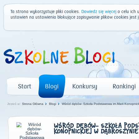
Ta strona wykorzystuje pliki cookies.
Dowiedz się więcej
o celu ich 
ustawień na ustawienia blokujące zapisywanie plików cookies jest
Start
Blogi
Konkursy
Rankingi
Jesteś w:
Strona Główna
Blogi
Wśród dębów- Szkoła Podstawowa im.Marii Konopnick
WŚRÓD DĘBÓW- SZKOŁA PODST
KONOPNICKIEJ W DĄBROSZYNIE