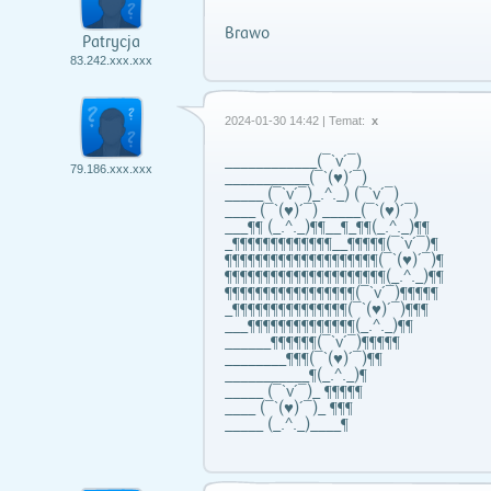
Brawo
Patrycja
83.242.xxx.xxx
2024-01-30 14:42 | Temat:
x
____________(¯`v´¯)
79.186.xxx.xxx
___________(¯`(♥)´¯)
_____ (¯`v´¯)_.^._) (¯`v´¯)
____ (¯`(♥)´¯) _____(¯`(♥)´¯)
___¶¶ (_.^._)¶¶__¶_¶¶(_.^._)¶¶
_¶¶¶¶¶¶¶¶¶¶¶¶¶__¶¶¶¶¶(¯`v´¯)¶
¶¶¶¶¶¶¶¶¶¶¶¶¶¶¶¶¶¶¶¶(¯`(♥)´¯)¶
¶¶¶¶¶¶¶¶¶¶¶¶¶¶¶¶¶¶¶¶¶(_.^._)¶¶
¶¶¶¶¶¶¶¶¶¶¶¶¶¶¶¶¶(¯`v´¯)¶¶¶¶¶
_¶¶¶¶¶¶¶¶¶¶¶¶¶¶¶(¯`(♥)´¯)¶¶¶
___¶¶¶¶¶¶¶¶¶¶¶¶¶¶(_.^._)¶¶
______¶¶¶¶¶¶(¯`v´¯)¶¶¶¶¶
________¶¶¶(¯`(♥)´¯)¶¶
___________¶(_.^._)¶
_____ (¯`v´¯)_ ¶¶¶¶¶
____ (¯`(♥)´¯)_ ¶¶¶
_____ (_.^._)____¶