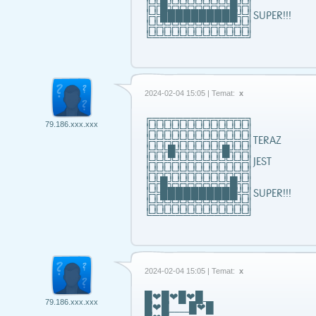
╠╬█╬╬╬╬╬╬╬╬█╬╣
╠╬██████████╬╣SUPER!!!
╠╬╬╬╬╬╬╬╬╬╬╬╬╣
╚╩╩╩╩╩╩╩╩╩╩╩╩╝
2024-02-04 15:05 | Temat:
x
╔╦╦╦╦╦╦╦╦╦╦╦╦╗
79.186.xxx.xxx
╠╬╬╬╬╬╬╬╬╬╬╬╬╣
╠╬╬╬╬╬╬╬╬╬╬╬╬╣TERAZ
╠╬╬█╬╬╬╬╬╬█╬╬╣
╠╬╬╬╬╬╬╬╬╬╬╬╬╣JEST
╠╬╬╬╬╬╬╬╬╬╬╬╬╣
╠╬█╬╬╬╬╬╬╬╬█╬╣
╠╬██████████╬╣SUPER!!!
╠╬╬╬╬╬╬╬╬╬╬╬╬╣
╚╩╩╩╩╩╩╩╩╩╩╩╩╝
2024-02-04 15:05 | Temat:
x
█❤█❤█❤█_
79.186.xxx.xxx
█❤█____█❤█