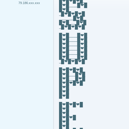
█❤█❤█❤█_
79.186.xxx.xxx
█❤█____█❤█
█❤█
_█❤█❤█❤█
_______█❤█
█❤█___ █❤█
_█❤█❤█❤█
█❤█____█❤█
█❤█____█❤█
█❤█____█❤█
█❤█____█❤█
█❤█____█❤█
█❤█____█❤█
_█❤█❤█❤█
█❤█❤█❤█
█❤█___█❤█
█❤█___█❤█
█❤█❤█❤█
█❤█
█❤█
█❤█
█❤█❤█❤█
█❤█
█❤█
█❤█❤█
█❤█
█❤█