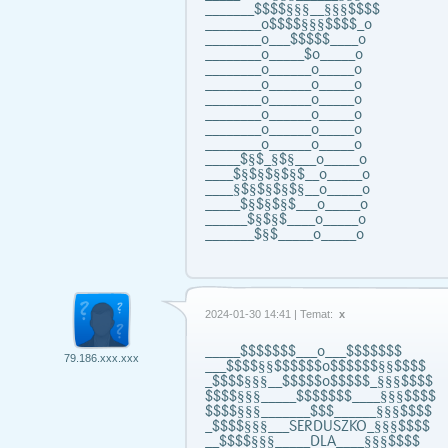
_______$$$$§§§__§§§$$$$
________o$$$$§§§$$$$_o
________o___$$$$$____o
________o_____$o_____o
________o______o_____o
________o______o_____o
________o______o_____o
________o______o_____o
________o______o_____o
________o______o_____o
_____$§$_§$§___o_____o
____$§$§$§$§$__o_____o
____§$§$§$§$§__o_____o
_____$§$§$§$___o_____o
______$§$§$____o_____o
_______$§$_____o_____o
2024-01-30 14:41 | Temat:
x
_____$$$$$$$___o___$$$$$$$
79.186.xxx.xxx
___$$$$§§$$$$$$o$$$$$$§§$$$$
_$$$$§§§__$$$$$o$$$$$_§§§$$$$
$$$$§§§_____$$$$$$$____§§§$$$$
$$$$§§§_______$$$______§§§$$$$
_$$$$§§§___SERDUSZKO_§§§$$$$
__$$$$§§§_____DLA____§§§$$$$