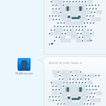
◕░░░░◕ ◕ ◕ ◕ ◕ ◕ ◕ ◕ ░░
◕ ◕░░◕░░░░░░░░◕ ◕ ◕ ◕ ◕
◕ ◕ ◕░░(█)░░░(█)░◕ ◕ ◕ ◕
░░░◕░░░░░░░░░░░◕ ◕ ░░
◕ ◕ ◕ ◕░░░▄░░░▄░░◕ ◕ ◕
░ ◕ ◕ ◕ ░░░░▀▀▀░░░◕ ░░░░
◕ ◕ ◕░░░░░░░◕ ◕ ◕ ◕
◕ ◕ ◕ ◕ ◕ ◕ ◕ ◕ ◕ ◕ ◕
◕ ◕░░░◕ ◕ ◕░ ◕ ◕ ◕░ ◕ ◕
◕░░░░◕ ◕░░░░◕ ◕░░░◕░
◕ ◕░░ ░░░◕ ◕░░░
◕ ░░░░ ░░◕░:o)♥
◕❤
2024-01-30 14:40 | Temat:
x
░░◕░░░░◕░░░◕
79.186.xxx.xxx
░░◕░░░░◕ ◕░░░◕ ◕░░◕ ◕
◕ ◕░░◕ ◕░◕ ◕░◕ ◕
◕░░░░◕ ◕ ◕ ◕ ◕ ◕ ◕ ◕ ░░
◕ ◕░░◕░░░░░░░░◕ ◕ ◕ ◕ ◕
◕ ◕ ◕░░(█)░░░(█)░◕ ◕ ◕ ◕
░░░◕░░░░░░░░░░░◕ ◕ ░░
◕ ◕ ◕ ◕░░░▄░░░▄░░◕ ◕ ◕
░ ◕ ◕ ◕ ░░░░▀▀▀░░░◕ ░░░░
◕ ◕ ◕░░░░░░░◕ ◕ ◕ ◕