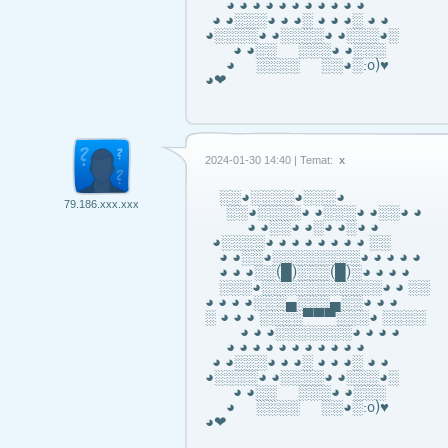
◕ ◕ ◕ ◕ ◕ ◕ ◕ ◕ ◕ ◕ ◕
◕ ◕░░░◕ ◕ ◕░ ◕ ◕ ◕░ ◕ ◕
◕░░░░◕ ◕░░░░◕ ◕░░░◕░
◕ ◕░░ ░░░◕ ◕░░░
◕ ░░░░ ░░◕░:o)♥
◕❤
2024-01-30 14:40 | Temat:
x
░░◕░░░░◕░░░◕
79.186.xxx.xxx
░░◕░░░░◕ ◕░░░◕ ◕░░◕ ◕
◕ ◕░░◕ ◕░◕ ◕░◕ ◕
◕░░░░◕ ◕ ◕ ◕ ◕ ◕ ◕ ◕ ░░
◕ ◕░░◕░░░░░░░░◕ ◕ ◕ ◕ ◕
◕ ◕ ◕░░(█)░░░(█)░◕ ◕ ◕ ◕
░░░◕░░░░░░░░░░░◕ ◕ ░░
◕ ◕ ◕ ◕░░░▄░░░▄░░◕ ◕ ◕
░ ◕ ◕ ◕ ░░░░▀▀▀░░░◕ ░░░░
◕ ◕ ◕░░░░░░░◕ ◕ ◕ ◕
◕ ◕ ◕ ◕ ◕ ◕ ◕ ◕ ◕ ◕ ◕
◕ ◕░░░◕ ◕ ◕░ ◕ ◕ ◕░ ◕ ◕
◕░░░░◕ ◕░░░░◕ ◕░░░◕░
◕ ◕░░ ░░░◕ ◕░░░
◕ ░░░░ ░░◕░:o)♥
◕❤