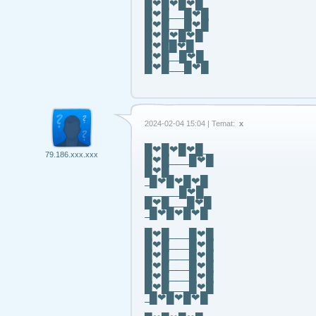
█❤█❤█❤█
█❤█___█❤█
█❤█___█❤█
█❤█❤█❤█
█❤██❤█
█❤█__█❤█
█❤█___█❤█
2024-02-04 15:04 | Temat:
x
█❤█❤█❤█_
79.186.xxx.xxx
█❤█____█❤█
█❤█
_█❤█❤█❤█
_______█❤█
█❤█___ █❤█
_█❤█❤█❤█
█❤█____█❤█
█❤█____█❤█
█❤█____█❤█
█❤█____█❤█
█❤█____█❤█
█❤█____█❤█
_█❤█❤█❤█