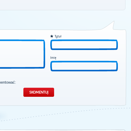
Tytuł
Imię
mentować: