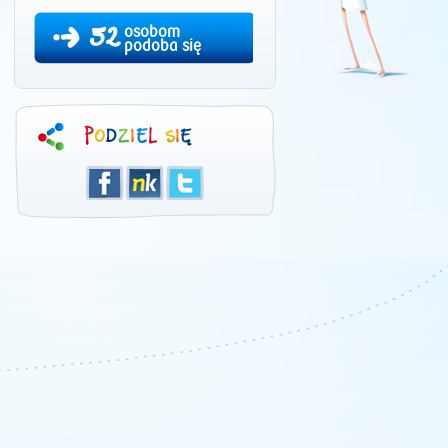
52
osobom
podoba się