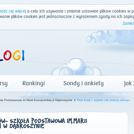
edz się więcej
o celu ich używania i zmianie ustawień plików cookies w p
wanie plików cookies jest jednoznaczne z wyrażeniem zgody na ich zapis
Zamkn
rsy
Rankingi
Sondy i ankiety
Jak
ła Podstawowa im.Marii Konopnickiej w Dąbroszynie
Fast food – szybko nie znaczy zdrowo
- SZKOŁA PODSTAWOWA IM.MARII
J W DĄBROSZYNIE