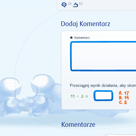
18
52
Dodaj Komentarz
Komentarz
Przeciągnij wynik działania, aby sko
17
14
8
Komentarze