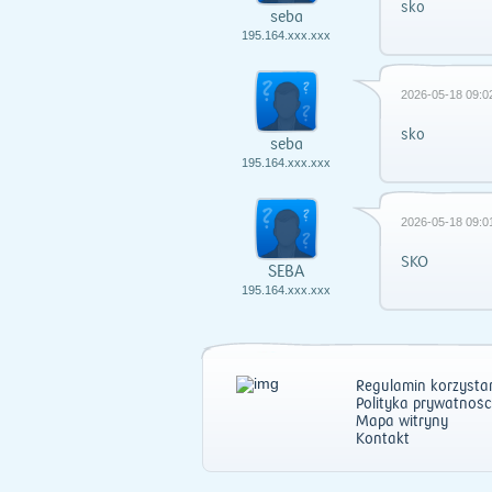
sko
seba
195.164.xxx.xxx
2026-05-18 09:0
sko
seba
195.164.xxx.xxx
2026-05-18 09:0
SKO
SEBA
195.164.xxx.xxx
Regulamin korzystan
Polityka prywatnośc
Mapa witryny
Kontakt