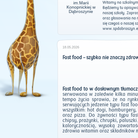
Witamy na szkolnym 
Będziemy tu opisywać
naszej szkoły. Zapr
oraz głosowania na n
się czegoś o naszej s
www.spdabroszyn.e
18.05.2026
Fast food – szybko nie znaczy zdro
Fast food to w dosłownym tłumacze
serwowana w zaledwie kilka minut
tempo życia sprawia, że na rynku
serwujących jedzenie typu fast fo
wszystkim: hot dogi, hamburgery,
oraz pizza. Do żywności typu fas
chipsy, prażynki, chrupki, paluszk
kalorycznością, wysoką zawartośc
zdrowia witamin oraz składników 