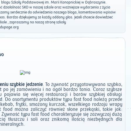
blogu Szkoły Podstawowej im. Marii Konopnickiej w Dąbroszynie.
 działalność SKO w naszej szkole oraz ważniejsze wydarzenia z życia
aszamy serdecznie do odwiedzenia naszego bloga, komentowania wpisów
as. Bardzo dziękujemy za każdy oddany głos. Jeżeli chcecie dowiedzieć
zkole , zapraszamy na naszą stronę szkoły
dupage.org
wo
niu szybkie jedzenie
. To żywność przygotowywana szybko,
 po jej zamówieniu i na ogół bardzo tania. Coraz szybsze
 pojawia się więcej restauracji i barów szybkiej obsługi
od. Do asortymentu produktów typu fast food należą przede
 kebab, frytki, smażony kurczak, wszelkiego rodzaju wrapy
t food można zaliczyć również słone przekąski, takie jak:
i. Żywność typu fast food charakteryzuje się zazwyczaj dużą
ią tłuszczu i soli oraz znikomą ilością niezbędnych dla
mineralnych.