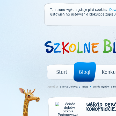
Ta strona wykorzystuje pliki cookies.
Dowi
ustawień na ustawienia blokujące zapisy
Start
Blogi
Konku
Jesteś w:
Strona Główna
Blogi
Wśród dębów- Szko
WŚRÓD DĘBÓW
KONOPNICKIE