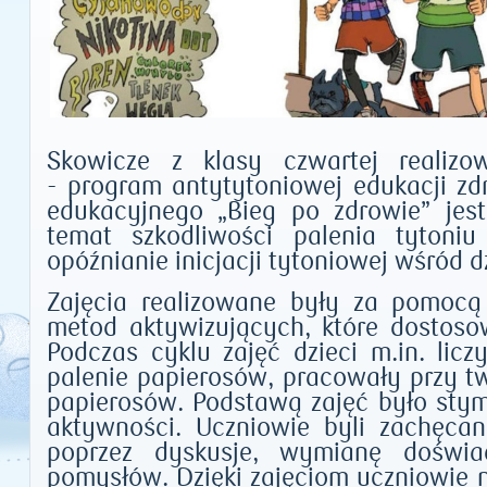
Skowicze z klasy czwartej realizo
- program antytytoniowej edukacji zd
edukacyjnego „Bieg po zdrowie” jes
temat szkodliwości palenia tytoniu
opóźnianie inicjacji tytoniowej wśród dz
Zajęcia realizowane były za pomocą
metod aktywizujących, które dostos
Podczas cyklu zajęć dzieci m.in. licz
palenie papierosów, pracowały przy t
papierosów. Podstawą zajęć było stym
aktywności. Uczniowie byli zachęca
poprzez dyskusje, wymianę doświa
pomysłów. Dzięki zajęciom uczniowie n