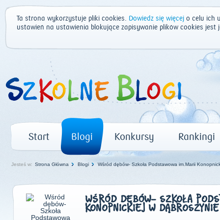
Ta strona wykorzystuje pliki cookies.
Dowiedz się więcej
o celu ich 
ustawień na ustawienia blokujące zapisywanie plików cookies jest
Start
Blogi
Konkursy
Rankingi
Jesteś w:
Strona Główna
Blogi
Wśród dębów- Szkoła Podstawowa im.Marii Konopnick
WŚRÓD DĘBÓW- SZKOŁA PODST
KONOPNICKIEJ W DĄBROSZYNIE