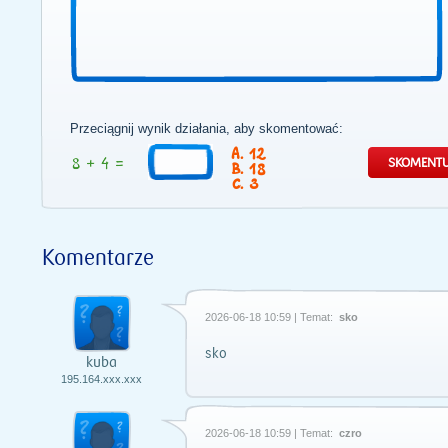
Przeciągnij wynik działania, aby skomentować:
12
18
3
Komentarze
2026-06-18 10:59 | Temat:
sko
sko
kuba
195.164.xxx.xxx
2026-06-18 10:59 | Temat:
czro