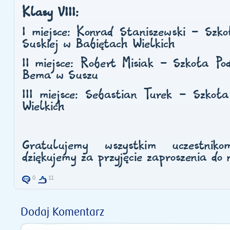
Klasy VIII:
I miejsce:
Konrad Staniszewski - Szko
Suskiej w Babiętach Wielkich
II miejsce:
Robert Misiak - Szkoła Pod
Bema w Suszu
III miejsce:
Sebastian Turek - Szkoł
Wielkich
Gratulujemy wszystkim uczestnik
dziękujemy za przyjęcie zaproszenia do 
0
11
Dodaj Komentarz