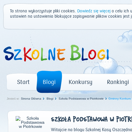
Ta strona wykorzystuje pliki cookies.
Dowiedz się więcej
o celu ich 
ustawień na ustawienia blokujące zapisywanie plików cookies jest
Start
Blogi
Konkursy
Rankingi
Jesteś w:
Strona Główna
Blogi
Szkoła Podstawowa w Piotrkowie
Gminny Konkurs
SZKOŁA PODSTAWOWA W PIOTR
Witajcie na blogu Szkolnej Kasy Oszczędnoś