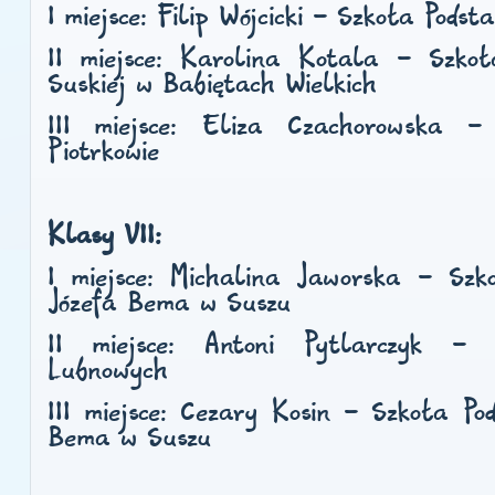
I miejsce:
Filip Wójcicki - Szkoła Podst
II miejsce:
Karolina Kotala - Szkoł
Suskiej w Babiętach Wielkich
III miejsce:
Eliza Czachorowska -
Piotrkowie
Klasy VII:
I miejsce:
Michalina Jaworska - Szko
Józefa Bema w Suszu
II miejsce:
Antoni Pytlarczyk -
Lubnowych
III miejsce:
Cezary Kosin - Szkoła Pod
Bema w Suszu