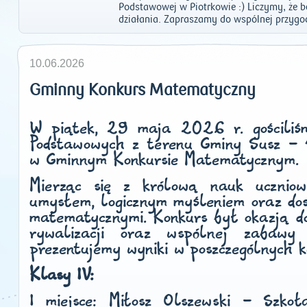
Podstawowej w Piotrkowie :) Liczymy, że bę
działania. Zapraszamy do wspólnej przygo
10.06.2026
Gminny Konkurs Matematyczny
W piątek, 29 maja 2026 r. gościliś
Podstawowych z terenu Gminy Susz - 4
w Gminnym Konkursie Matematycznym
Mierząc się z królową nauk uczniow
umysłem, logicznym myśleniem oraz dos
matematycznymi. Konkurs był okazją do 
rywalizacji oraz wspólnej zabawy
prezentujemy wyniki w poszczególnych k
Klasy IV:
I miejsce:
Miłosz Olszewski - Szkoł