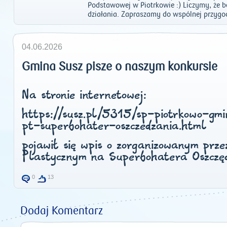
Podstawowej w Piotrkowie :) Liczymy, że bę
działania. Zapraszamy do wspólnej przygo
04.06.2026
Gmina Susz pisze o naszym konkursie
Na stronie internetowej:
https://susz.pl/5315/sp-piotrkowo-gm
pt-superbohater-oszczedzania.html
pojawił się wpis o zorganizowanym prz
Plastycznym na Superbohatera Oszczęd
0
13
Dodaj Komentarz